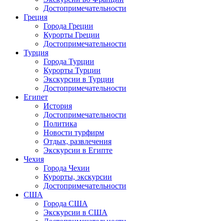
Достопримечательности
Греция
Города Греции
Курорты Греции
Достопримечательности
Турция
Города Турции
Курорты Турции
Экскурсии в Турции
Достопримечательности
Египет
История
Достопримечательности
Политика
Новости турфирм
Отдых, развлечения
Экскурсии в Египте
Чехия
Города Чехии
Курорты, экскурсии
Достопримечательности
США
Города США
Экскурсии в США