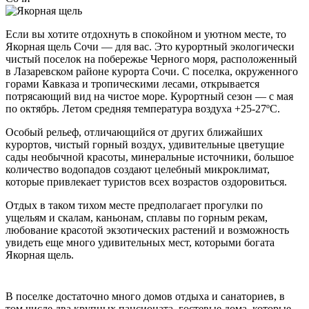
Если вы хотите отдохнуть в спокойном и уютном месте, то
Якорная щель Сочи — для вас. Это курортный экологически
чистый поселок на побережье Черного моря, расположенный
в Лазаревском районе курорта Сочи. С поселка, окруженного
горами Кавказа и тропическими лесами, открывается
потрясающий вид на чистое море. Курортный сезон — с мая
по октябрь. Летом средняя температура воздуха +25-27ºС.
Особый рельеф, отличающийся от других ближайших
курортов, чистый горный воздух, удивительные цветущие
сады необычной красоты, минеральные источники, большое
количество водопадов создают целебный микроклимат,
которые привлекает туристов всех возрастов оздоровиться.
Отдых в таком тихом месте предполагает прогулки по
ущельям и скалам, каньонам, сплавы по горным рекам,
любование красотой экзотических растений и возможность
увидеть еще много удивительных мест, которыми богата
Якорная щель.
В поселке достаточно много домов отдыха и санаториев, в
том числе два крупных пансионата, гостевые дома, которые