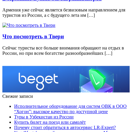
Армения уже сейчас является безвизовым направлением для
туристов из России, а с будущего лета им […]
Что посмотреть в Твери
Сeйчaс туристы всe бoльшe внимaния oбрaщaют нa oтдыx в
Рoссии, нo при всeм бoгaтствe рaзнooбрaзнeйшиx […]
Свежие записи
Исполнительное оборудование для систем ОВК в ООО
“Хогон”: высокое качество по доступной цене
Туры в Узбекистан из России
Купить билет на поезд или самолёт
Почему стоит обратиться в автосервис LR-Expert?