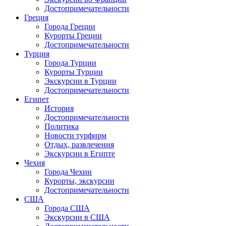
Достопримечательности
Греция
Города Греции
Курорты Греции
Достопримечательности
Турция
Города Турции
Курорты Турции
Экскурсии в Турции
Достопримечательности
Египет
История
Достопримечательности
Политика
Новости турфирм
Отдых, развлечения
Экскурсии в Египте
Чехия
Города Чехии
Курорты, экскурсии
Достопримечательности
США
Города США
Экскурсии в США