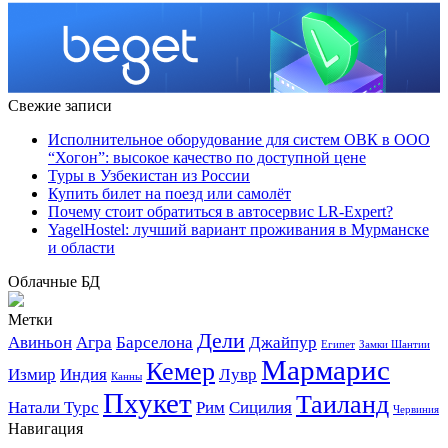
Свежие записи
Исполнительное оборудование для систем ОВК в ООО
“Хогон”: высокое качество по доступной цене
Туры в Узбекистан из России
Купить билет на поезд или самолёт
Почему стоит обратиться в автосервис LR-Expert?
YagelHostel: лучший вариант проживания в Мурманске
и области
Облачные БД
Метки
Дели
Авиньон
Агра
Барселона
Джайпур
Египет
Замки Шантии
Мармарис
Кемер
Измир
Индия
Лувр
Канны
Пхукет
Таиланд
Натали Турс
Рим
Сицилия
Червиния
Навигация