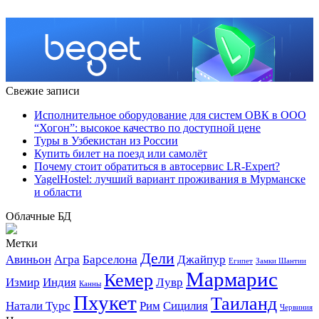
Свежие записи
Исполнительное оборудование для систем ОВК в ООО
“Хогон”: высокое качество по доступной цене
Туры в Узбекистан из России
Купить билет на поезд или самолёт
Почему стоит обратиться в автосервис LR-Expert?
YagelHostel: лучший вариант проживания в Мурманске
и области
Облачные БД
Метки
Дели
Авиньон
Агра
Барселона
Джайпур
Египет
Замки Шантии
Мармарис
Кемер
Измир
Индия
Лувр
Канны
Пхукет
Таиланд
Натали Турс
Рим
Сицилия
Червиния