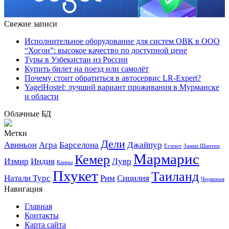
Свежие записи
Исполнительное оборудование для систем ОВК в ООО
“Хогон”: высокое качество по доступной цене
Туры в Узбекистан из России
Купить билет на поезд или самолёт
Почему стоит обратиться в автосервис LR-Expert?
YagelHostel: лучший вариант проживания в Мурманске
и области
Облачные БД
Метки
Дели
Авиньон
Агра
Барселона
Джайпур
Египет
Замки Шантии
Мармарис
Кемер
Измир
Индия
Лувр
Канны
Пхукет
Таиланд
Натали Турс
Рим
Сицилия
Червиния
Навигация
Главная
Контакты
Карта сайта