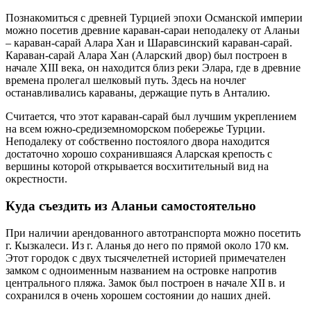
Познакомиться с древней Турцией эпохи Османской империи
можно посетив древние караван-сараи неподалеку от Аланьи
– караван-сарай Алара Хан и Шаравсинский караван-сарай.
Караван-сарай Алара Хан (Аларский двор) был построен в
начале XIII века, он находится близ реки Элара, где в древние
времена пролегал шелковый путь. Здесь на ночлег
останавливались караваны, держащие путь в Анталию.
Считается, что этот караван-сарай был лучшим укреплением
на всем южно-средиземноморском побережье Турции.
Неподалеку от собственно постоялого двора находится
достаточно хорошо сохранившаяся Аларская крепость с
вершины которой открывается восхитительный вид на
окрестности.
Куда съездить из Аланьи самостоятельно
При наличии арендованного автотранспорта можно посетить
г. Кызкалеси. Из г. Аланья до него по прямой около 170 км.
Этот городок с двух тысячелетней историей примечателен
замком с одноименным названием на островке напротив
центрального пляжа. Замок был построен в начале XII в. и
сохранился в очень хорошем состоянии до наших дней.