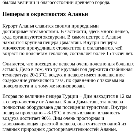
былом величии и благосостоянии древнего города.
Пещеры в окрестностях Аланьи
Курорт Аланья славится своими природными
достопримечательностями. В частности, здесь много пещер,
куда организуются экскурсии. В самом центре г. Аланья
находится крупная пещера Дамлаташ. Внутри пещеры
множество причудливых сталактитов и сталагмитов, чей
возраст по подсчетам геологов, составляет более 15 тысяч лет.
Считается, что посещение пещеры очень полезно для больных
астмой. Дело в том, что тут круглый год держится стабильная
температура 20-23°С, воздух в пещере имеет повышенное
содержание углекислого газа, по сравнению с таковым на
поверхности и к тому же ионизирован.
Вторая по величине пещера Турции – Дим находится в 12 км
к северо-востоку от Аланьи. Как и Дамлаташ, эта пещера
полностью оборудована для посещения туристами. Внутри
пещеры прохладно – 8-19°С и очень влажно, влажность
воздуха достигает 90%. Дим очень просторная и
завораживающая красотой пещера, она считается одной из
главных природных достопримечательностей Аланьи.