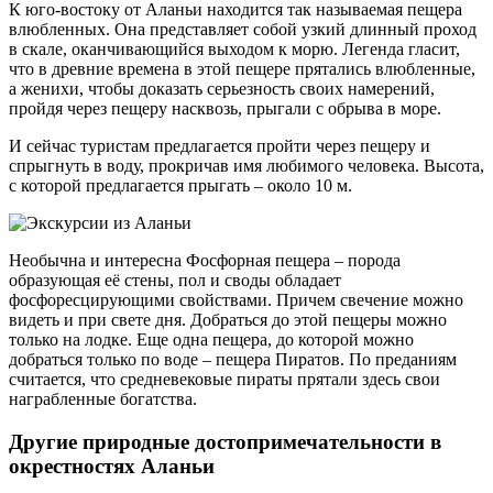
К юго-востоку от Аланьи находится так называемая пещера
влюбленных. Она представляет собой узкий длинный проход
в скале, оканчивающийся выходом к морю. Легенда гласит,
что в древние времена в этой пещере прятались влюбленные,
а женихи, чтобы доказать серьезность своих намерений,
пройдя через пещеру насквозь, прыгали с обрыва в море.
И сейчас туристам предлагается пройти через пещеру и
спрыгнуть в воду, прокричав имя любимого человека. Высота,
с которой предлагается прыгать – около 10 м.
Необычна и интересна Фосфорная пещера – порода
образующая её стены, пол и своды обладает
фосфоресцирующими свойствами. Причем свечение можно
видеть и при свете дня. Добраться до этой пещеры можно
только на лодке. Еще одна пещера, до которой можно
добраться только по воде – пещера Пиратов. По преданиям
считается, что средневековые пираты прятали здесь свои
награбленные богатства.
Другие природные достопримечательности в
окрестностях Аланьи