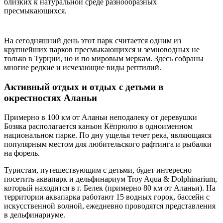
близких к натуральной среде разнообразных
пресмыкающихся.
На сегодняшний день этот парк считается одним из
крупнейших парков пресмыкающихся и земноводных не
только в Турции, но и по мировым меркам. Здесь собраны
многие редкие и исчезающие виды рептилий.
Активный отдых и отдых с детьми в
окрестностях Аланьи
Примерно в 100 км от Аланьи неподалеку от деревушки
Бозяка располагается каньон Кёпрюлю в одноименном
национальном парке. По дну ущелья течет река, являющаяся
популярным местом для любительского рафтинга и рыбалки
на форель.
Туристам, путешествующим с детьми, будет интересно
посетить аквапарк и дельфинариум Troy Aqua & Dolphinarium,
который находится в г. Белек (примерно 80 км от Аланьи). На
территории аквапарка работают 15 водных горок, бассейн с
искусственной волной, ежедневно проводятся представления
в дельфинариуме.