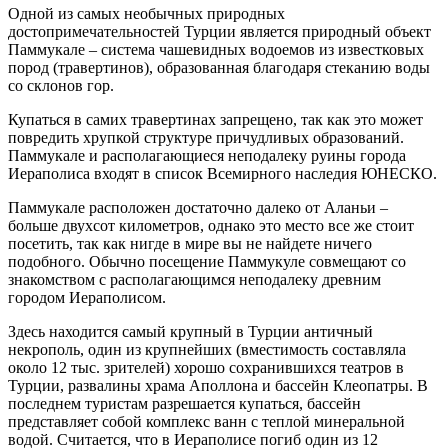
Одной из самых необычных природных
достопримечательностей Турции является природный объект
Паммукале – система чашевидных водоемов из известковых
пород (травертинов), образованная благодаря стеканию воды
со склонов гор.
Купаться в самих травертинах запрещено, так как это может
повредить хрупкой структуре причудливых образований.
Паммукале и располагающиеся неподалеку руины города
Иераполиса входят в список Всемирного наследия ЮНЕСКО.
Паммукале расположен достаточно далеко от Аланьи –
больше двухсот километров, однако это место все же стоит
посетить, так как нигде в мире вы не найдете ничего
подобного. Обычно посещение Паммукуле совмещают со
знакомством с располагающимся неподалеку древним
городом Иераполисом.
Здесь находится самый крупный в Турции античный
некрополь, один из крупнейших (вместимость составляла
около 12 тыс. зрителей) хорошо сохранившихся театров в
Турции, развалины храма Аполлона и бассейн Клеопатры. В
последнем туристам разрешается купаться, бассейн
представляет собой комплекс ванн с теплой минеральной
водой. Считается, что в Иераполисе погиб один из 12