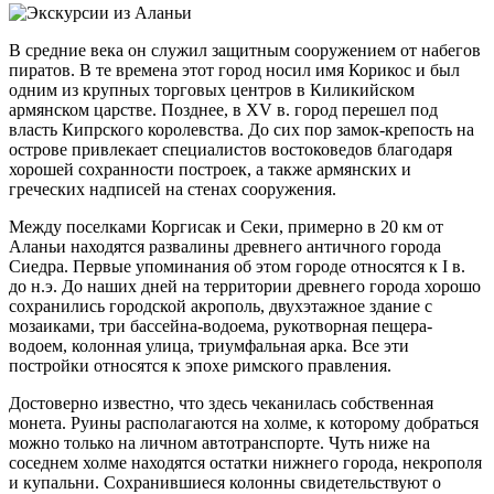
В средние века он служил защитным сооружением от набегов
пиратов. В те времена этот город носил имя Корикос и был
одним из крупных торговых центров в Киликийском
армянском царстве. Позднее, в XV в. город перешел под
власть Кипрского королевства. До сих пор замок-крепость на
острове привлекает специалистов востоковедов благодаря
хорошей сохранности построек, а также армянских и
греческих надписей на стенах сооружения.
Между поселками Коргисак и Секи, примерно в 20 км от
Аланьи находятся развалины древнего античного города
Сиедра. Первые упоминания об этом городе относятся к I в.
до н.э. До наших дней на территории древнего города хорошо
сохранились городской акрополь, двухэтажное здание с
мозаиками, три бассейна-водоема, рукотворная пещера-
водоем, колонная улица, триумфальная арка. Все эти
постройки относятся к эпохе римского правления.
Достоверно известно, что здесь чеканилась собственная
монета. Руины располагаются на холме, к которому добраться
можно только на личном автотранспорте. Чуть ниже на
соседнем холме находятся остатки нижнего города, некрополя
и купальни. Сохранившиеся колонны свидетельствуют о