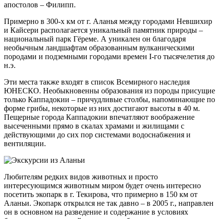
апостолов – Филипп.
Примерно в 300-х км от г. Аланья между городами Невшихир
и Кайсери располагается уникальный памятник природы –
национальный парк Гёреме. А уникален он благодаря
необычным ландшафтам образованным вулканическими
породами и подземными городами времен I-го тысячелетия до
н.э.
Эти места также входят в список Всемирного наследия
ЮНЕСКО. Необыкновенны образования из породы присущие
только Каппадокии – причудливые столбы, напоминающие по
форме грибы, некоторые из них достигают высоты в 40 м.
Пещерные города Каппадокии впечатляют воображение
высеченными прямо в скалах храмами и жилищами с
действующими до сих пор системами водоснабжения и
вентиляции.
Любителям редких видов животных и просто
интересующимся животным миром будет очень интересно
посетить экопарк в г. Текирова, что примерно в 150 км от
Аланьи. Экопарк открылся не так давно – в 2005 г., направлен
он в основном на разведение и содержание в условиях