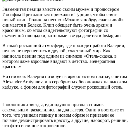
Знаменитая певица вместе со своим мужем и продюсером
Иосифом Пригожиным приехали в Турцию, чтобы снять
новый клип. Ролик на песню «Можно я побуду счастливой»
снимается в Белеке. Клип обещает быть очень ярким и
красочным, об этом свидетельствуют фотографии со
съемочной площадки, которыми звезда делится в Instagram.
В такой роскошной атмосфере, где проходит работа Валерии,
нельзя не перенестись в другой, счастливый мир. Как
написала певица под одним из снимков «Отель-сказка, в
котором даже взрослые впадают в детство. Невероятная
красота.»
На снимках Валерия позирует в ярко-красном платье, сшитом
Alexander Arutyunov, и в серебристых босоножках на высоком
каблуке, а фоном для фотографий служит роскошный отель.
Поклонники звезды, единодушно признав снимок
сексуальным, разделились на два лагеря. Одни в восторге от
того, что увидели певицу в новом образе и призвали ее
почаще демонстрировать красоту, а другие, наоборот, решили,
что фото излишне откровенное.