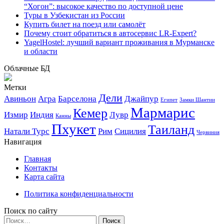
“Хогон”: высокое качество по доступной цене
Туры в Узбекистан из России
Купить билет на поезд или самолёт
Почему стоит обратиться в автосервис LR-Expert?
YagelHostel: лучший вариант проживания в Мурманске
и области
Облачные БД
Метки
Дели
Авиньон
Агра
Барселона
Джайпур
Египет
Замки Шантии
Мармарис
Кемер
Измир
Индия
Лувр
Канны
Пхукет
Таиланд
Натали Турс
Рим
Сицилия
Червиния
Навигация
Главная
Контакты
Карта сайта
Политика конфиденциальности
Поиск по сайту
Найти: