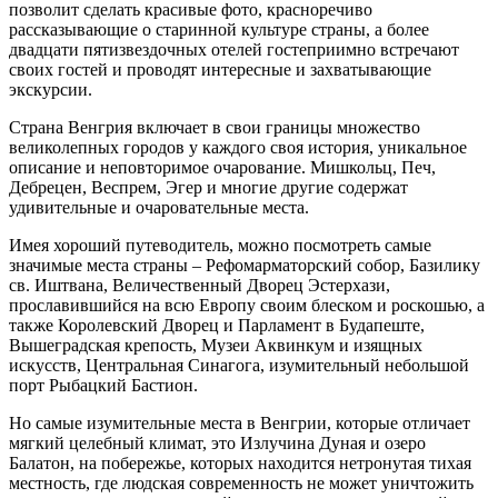
позволит сделать красивые фото, красноречиво
рассказывающие о старинной культуре страны, а более
двадцати пятизвездочных отелей гостеприимно встречают
своих гостей и проводят интересные и захватывающие
экскурсии.
Страна Венгрия включает в свои границы множество
великолепных городов у каждого своя история, уникальное
описание и неповторимое очарование. Мишкольц, Печ,
Дебрецен, Веспрем, Эгер и многие другие содержат
удивительные и очаровательные места.
Имея хороший путеводитель, можно посмотреть самые
значимые места страны – Рефомарматорский собор, Базилику
св. Иштвана, Величественный Дворец Эстерхази,
прославившийся на всю Европу своим блеском и роскошью, а
также Королевский Дворец и Парламент в Будапеште,
Вышеградская крепость, Музеи Аквинкум и изящных
искусств, Центральная Синагога, изумительный небольшой
порт Рыбацкий Бастион.
Но самые изумительные места в Венгрии, которые отличает
мягкий целебный климат, это Излучина Дуная и озеро
Балатон, на побережье, которых находится нетронутая тихая
местность, где людская современность не может уничтожить