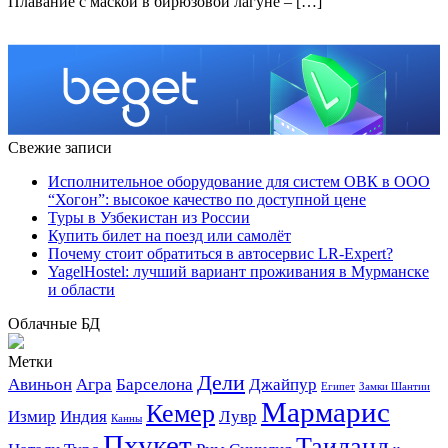
Плавание с маской в бирюзовой лагуне – […]
Свежие записи
Исполнительное оборудование для систем ОВК в ООО
“Хогон”: высокое качество по доступной цене
Туры в Узбекистан из России
Купить билет на поезд или самолёт
Почему стоит обратиться в автосервис LR-Expert?
YagelHostel: лучший вариант проживания в Мурманске
и области
Облачные БД
Метки
Дели
Авиньон
Агра
Барселона
Джайпур
Египет
Замки Шантии
Мармарис
Кемер
Измир
Индия
Лувр
Канны
Пхукет
Таиланд