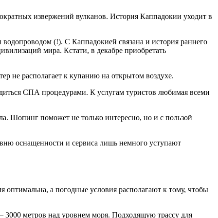
ократных извержений вулканов. История Каппадокии уходит в
водопроводом (!). С Каппадокией связана и история раннего
цивилизаций мира. Кстати, в декабре приобретать
етер не располагает к купанию на открытом воздухе.
адиться СПА процедурами. К услугам туристов любимая всеми
ла. Шопинг поможет не только интересно, но и с пользой
овню оснащенности и сервиса лишь немного уступают
 оптимальна, а погодные условия располагают к тому, чтобы
– 3000 метров над уровнем моря. Подходящую трассу для