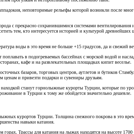
аппадокия, неповторимые рельефы которой возникли после мног
орода с прекрасно сохранившимися системами вентилирования и 
сетить тем, кто интересуется историей и культурой древнейших 
ратура воды в это время не больше +15 градусов, да и свежий в
 поплавать в подогреваемых бассейнах с морской водой и насл
 ресторанах, кафе и на развлекательных площадках кипит веселье.
осточных базаров, торговых центров, аутлетов и бутиков Стамбу
м ценам и привезти подарки и сувениры друзьям.
 находкой станут горнолыжные курорты Турции, которые по ур
роживание в Турции к тому же обойдется значительно дешевле.
лыжных курортов Турции. Толщина снежного покрова в это время
ершенства навыки катания.
орах. Трассы для катания на лыжах находятся на высоте 1700 