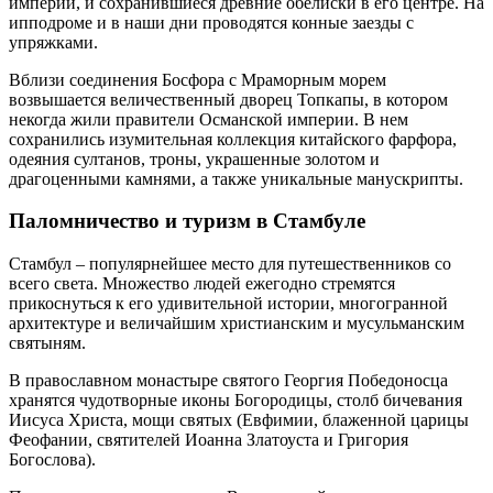
империи, и сохранившиеся древние обелиски в его центре. На
ипподроме и в наши дни проводятся конные заезды с
упряжками.
Вблизи соединения Босфора с Мраморным морем
возвышается величественный дворец Топкапы, в котором
некогда жили правители Османской империи. В нем
сохранились изумительная коллекция китайского фарфора,
одеяния султанов, троны, украшенные золотом и
драгоценными камнями, а также уникальные манускрипты.
Паломничество и туризм в Стамбуле
Стамбул – популярнейшее место для путешественников со
всего света. Множество людей ежегодно стремятся
прикоснуться к его удивительной истории, многогранной
архитектуре и величайшим христианским и мусульманским
святыням.
В православном монастыре святого Георгия Победоносца
хранятся чудотворные иконы Богородицы, столб бичевания
Иисуса Христа, мощи святых (Евфимии, блаженной царицы
Феофании, святителей Иоанна Златоуста и Григория
Богослова).