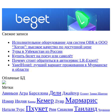
Свежие записи
Исполнительное оборудование для систем ОВК в ООО
“Хогон”: высокое качество по доступной цене
Туры в Узбекистан из России
Купить билет на поезд или самолёт
Почему стоит обратиться в автосервис LR-Expert?
YagelHostel: лучший вариант проживания в Мурманске
и области
Облачные БД
Метки
Дели
Авиньон
Агра
Барселона
Джайпур
Египет
Замки Шантии
Мармарис
Кемер
Измир
Индия
Лувр
Канны
Пхукет
Таиланд
Натали Турс
Рим
Сицилия
Червиния