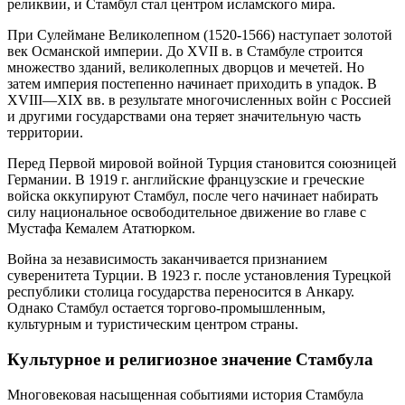
реликвии, и Стамбул стал центром исламского мира.
При Сулеймане Великолепном (1520-1566) наступает золотой
век Османской империи. До XVII в. в Стамбуле строится
множество зданий, великолепных дворцов и мечетей. Но
затем империя постепенно начинает приходить в упадок. В
XVIII—XIX вв. в результате многочисленных войн с Россией
и другими государствами она теряет значительную часть
территории.
Перед Первой мировой войной Турция становится союзницей
Германии. В 1919 г. английские французские и греческие
войска оккупируют Стамбул, после чего начинает набирать
силу национальное освободительное движение во главе с
Мустафа Кемалем Ататюрком.
Война за независимость заканчивается признанием
суверенитета Турции. В 1923 г. после установления Турецкой
республики столица государства переносится в Анкару.
Однако Стамбул остается торгово-промышленным,
культурным и туристическим центром страны.
Культурное и религиозное значение Стамбула
Многовековая насыщенная событиями история Стамбула