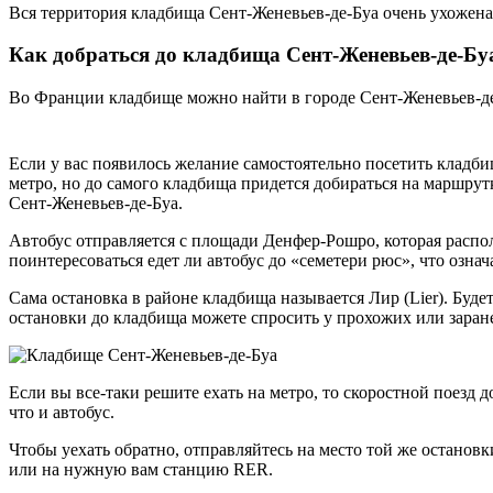
Вся территория кладбища Сент-Женевьев-де-Буа очень ухожена.
Как добраться до кладбища Сент-Женевьев-де-Бу
Во Франции кладбище можно найти в городе Сент-Женевьев-де-
Если у вас появилось желание самостоятельно посетить кладб
метро, но до самого кладбища придется добираться на маршрут
Сент-Женевьев-де-Буа.
Автобус отправляется с площади Денфер-Рошро, которая распо
поинтересоваться едет ли автобус до «семетери рюс», что означ
Сама остановка в районе кладбища называется Лир (Lier). Буде
остановки до кладбища можете спросить у прохожих или заране
Если вы все-таки решите ехать на метро, то скоростной поезд д
что и автобус.
Чтобы уехать обратно, отправляйтесь на место той же остановк
или на нужную вам станцию RER.