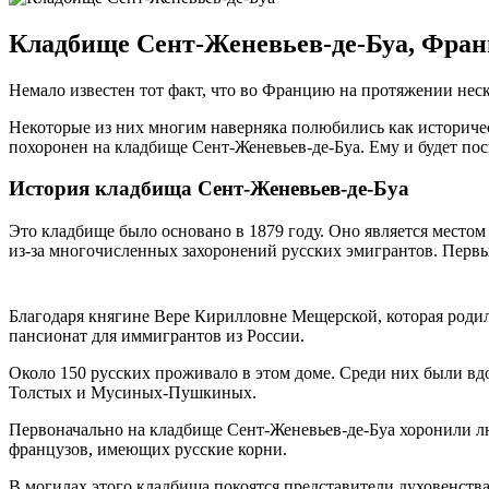
Кладбище Сент-Женевьев-де-Буа, Фра
Немало известен тот факт, что во Францию на протяжении нес
Некоторые из них многим наверняка полюбились как историчес
похоронен на кладбище Сент-Женевьев-де-Буа. Ему и будет пос
История кладбища Сент-Женевьев-де-Буа
Это кладбище было основано в 1879 году. Оно является местом
из-за многочисленных захоронений русских эмигрантов. Первы
Благодаря княгине Вере Кирилловне Мещерской, которая родила
пансионат для иммигрантов из России.
Около 150 русских проживало в этом доме. Среди них были вд
Толстых и Мусиных-Пушкиных.
Первоначально на кладбище Сент-Женевьев-де-Буа хоронили лю
французов, имеющих русские корни.
В могилах этого кладбища покоятся представители духовенств