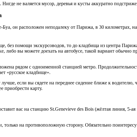
 Нигде не валяется мусор, деревья и кусты аккуратно подстриже
а
Буа, он расположен неподалеку от Парижа, в 30 километрах, н
ище, без помощи экскурсоводов, то до кладбища из центра Пари
ке, либо вы можете доехать на автобусе, такой вариант обычно
ложена рядом с одноименной станцией метро. Продолжительност
ает «русское кладбище».
т лучше, если вы сядете на переднее сидение ближе к водителю, ч
е приобрести карту.
оставит вас на станцию St.Genevieve des Bois (жёлтая линия, 5-ая
и, только на противоположную сторону. Обязательно поинтересуй