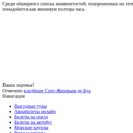
Среди обширного списка знаменитостей, похороненных на этом
понадобится как минимум полтора часа.
Ваша оценка!
Отмечено
кладбище Сент-Женевьев-де-Буа
Навигация
Выгодные туры
Авиабилеты онлайн
Билеты на поезд
Билеты на автобус
Морские круизы
Речные круизы