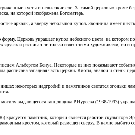
триженные кусты и невысокие ели. За самой церковью кроме бер
ска, на которой изображена Богоматерь.
ростые аркады, а вверху небольшой купол. Звонница имеет шест
форму. Церковь украшает купол небесного цвета, на котором п
вух ярусах и расписан не только известными художниками, но и
исцем Альбертом Бенуа. Некоторые из них показывают события 
 расписана западная часть церкви. Киоты, аналои и стены це
нишах некоторых надгробий и памятников светятся огоньки лам
тия.
 могилу выдающегося танцовщика Р.Нуреева (1938-1993) украша
86) красуется памятник, который является работой скульптора Э
аморным крестом, который размещен сверху. В камне выбито се