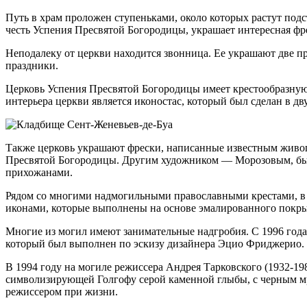
Путь в храм проложен ступеньками, около которых растут подс
честь Успения Пресвятой Богородицы, украшает интересная фре
Неподалеку от церкви находится звонница. Ее украшают две п
праздники.
Церковь Успения Пресвятой Богородицы имеет крестообразную 
интерьера церкви является иконостас, который был сделан в д
Также церковь украшают фрески, написанные известным живоп
Пресвятой Богородицы. Другим художником — Морозовым, была
прихожанами.
Рядом со многими надмогильными православными крестами, в 
иконами, которые выполнены на основе эмалированного покры
Многие из могил имеют занимательные надгробия. С 1996 года
который был выполнен по эскизу дизайнера Эцио Фриджерио.
В 1994 году на могиле режиссера Андрея Тарковского (1932-19
символизирующей Голгофу серой каменной глыбы, с черным мр
режиссером при жизни.