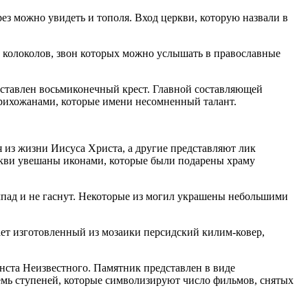
ез можно увидеть и тополя. Вход церкви, которую назвали в
ь колоколов, звон которых можно услышать в православные
оставлен восьмиконечный крест. Главной составляющей
 прихожанами, которые имени несомненный талант.
из жизни Иисуса Христа, а другие представляют лик
ркви увешаны иконами, которые были подарены храму
пад и не гаснут. Некоторые из могил украшены небольшими
ет изготовленный из мозаики персидский килим-ковер,
рнста Неизвестного. Памятник представлен в виде
мь ступеней, которые символизируют число фильмов, снятых