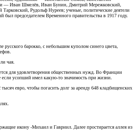
урги — Иван Шмелёв, Иван Бунин, Дмитрий Мережковский,
 Тарковский, Рудольф Нуреев; ученые, политические деятели
й был председателем Временного правительства в 1917 году.
ле русского барокко, с небольшим куполом синего цвета,
ефов.
ли чая.
буется для удовлетворения общественных нужд. Во Франции
е если усопший имел какую-то значимость при жизни.
2 тысяч евро, чтобы погасить долг за аренду 648 кладбищенских
лях.
ржащие икону -Михаил и Гавриил. Далее простирается аллея из