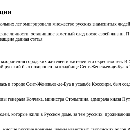
нция
кольких лет эмигрировали множество русских знаменитых людей
кие личности, оставившие заметный след после своей жизни. Пр
вящена данная статья.
 захоронения городских жителей и жителей его окрестностей. В
й русский был похоронен на кладбище Сент-Женевьев-де-Буа в 1
сь в городе Сент-Женевьев-де-Буа в усадьбе Коссонри, был соз
овы генерала Колчака, министра Столыпина, адмирала князя Пу
дей, которые жили в Русском доме, за тем русских, проживающ
а, многие русские военные, члены известных дворянских родов