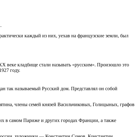
.
актически каждый из них, уехав на французские земли, был
 XX веке кладбище стали называть «русским». Произошло это
927 году.
дан так называемый Русский дом. Представлял он собой
тятина, члены семей князей Васильчиковых, Голицыных, графов
их в самом Париже и других городах Франции, а также
 России, художники — Константин Сомов, Константин