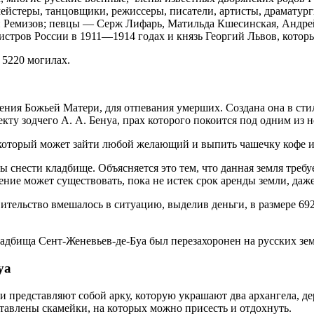
мейстеры, танцовщики, режиссеры, писатели, артисты, драмат
й Ремизов; певцы — Серж Лифарь, Матильда Кшесинская, Андрей
тров России в 1911—1914 годах и князь Георгий Львов, которы
 5220 могилах.
пения Божьей Матери, для отпевания умерших. Создана она в сти
ту зодчего А. А. Бенуа, прах которого покоится под одним из н
 который может зайти любой желающий и выпить чашечку кофе и
ы снести кладбище. Объясняется это тем, что данная земля тре
ние может существовать, пока не истек срок аренды земли, даж
вительство вмешалось в ситуацию, выделив деньги, в размере 69
ладбища Сент-Женевьев-де-Буа был перезахоронен на русских зем
уа
 представляют собой арку, которую украшают два архангела, де
ставлены скамейки, на которых можно присесть и отдохнуть.