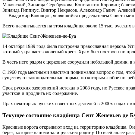
Маковский, Зинаида Серебрякова, Константин Коровин; балет
Зинаида Гиппиус, Виктор Некрасов, Александр Галич, Алексе
— Владимир Коковцов, являвшийся председателем Совета минис
Всего насчитывается на этом кладбище около 15 тыс. русских в
14 октября 1939 года была построена православная церковь Ус
который украшает золоченый крест. Храм был построен по проек
В честь него рядом с церковью соорудили небольшой домик, в
С 1960 года местными властями поднимался вопрос о том, чтоб
существуют законодательные нормы, по которым любое погребе
Срок русских захоронений истекал в 2008 году, но Русское пра
участков и продлить их содержание.
Прах некоторых русских известных деятелей в 2000х годах с к
Текущее состояние кладбища Сент-Женевьев-де-Б
Красивые ворота открывают вход на территорию кладбища. Они
берез, которые напоминали русским родину. По всей аллее рас