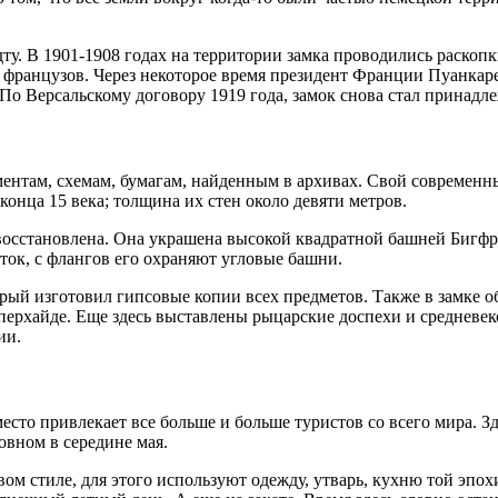
у. В 1901-1908 годах на территории замка проводились раскопк
ть французов. Через некоторое время президент Франции Пуанкар
По Версальскому договору 1919 года, замок снова стал принад
ентам, схемам, бумагам, найденным в архивах. Свой современны
онца 15 века; толщина их стен около девяти метров.
а восстановлена. Она украшена высокой квадратной башней Бигфр
ок, с флангов его охраняют угловые башни.
рый изготовил гипсовые копии всех предметов. Также в замке о
пперхайде. Еще здесь выставлены рыцарские доспехи и средневе
ии.
 место привлекает все больше и больше туристов со всего мира. З
овном в середине мая.
ом стиле, для этого используют одежду, утварь, кухню той эпох