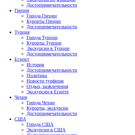
Достопримечательности
Греция
Города Греции
Курорты Греции
Достопримечательности
Турция
Города Турции
Курорты Турции
Экскурсии в Турции
Достопримечательности
Египет
История
Достопримечательности
Политика
Новости турфирм
Отдых, развлечения
Экскурсии в Египте
Чехия
Города Чехии
Курорты, экскурсии
Достопримечательности
США
Города США
Экскурсии в США