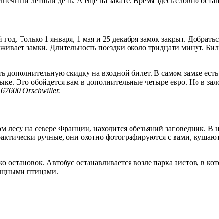
нечный летный день. А еще на закате. Время здесь словно остан
од. Только 1 января, 1 мая и 25 декабря замок закрыт. Добратьс
живает замки. Длительность поездки около тридцати минут. Биле
ить дополнительную скидку на входной билет. В самом замке есть
зыке. Это обойдется вам в дополнительные четыре евро. Но в зал
67600 Orschwiller.
м лесу на севере Франции, находится обезьяний заповедник. В н
рактически ручные, они охотно фотографируются с вами, кушают
ько остановок. Автобус останавливается возле парка аистов, в ко
хищными птицами.