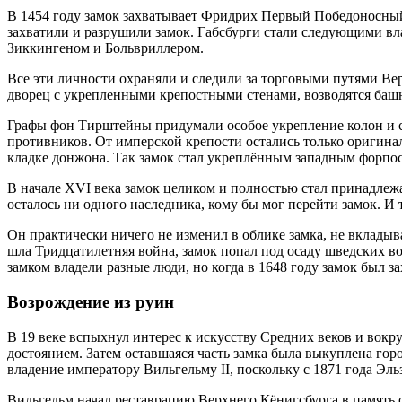
В 1454 году замок захватывает Фридрих Первый Победоносный. 
захватили и разрушили замок. Габсбурги стали следующими вл
Зиккингеном и Больвриллером.
Все эти личности охраняли и следили за торговыми путями Вер
дворец с укрепленными крепостными стенами, возводятся башни
Графы фон Тирштейны придумали особое укрепление колон и св
противников. От имперской крепости остались только оригина
кладке донжона. Так замок стал укреплённым западным форпо
В начале XVI века замок целиком и полностью стал принадле
осталось ни одного наследника, кому бы мог перейти замок. И 
Он практически ничего не изменил в облике замка, не вкладывал
шла Тридцатилетняя война, замок попал под осаду шведских войс
замком владели разные люди, но когда в 1648 году замок был з
Возрождение из руин
В 19 веке вспыхнул интерес к искусству Средних веков и вок
достоянием. Затем оставшаяся часть замка была выкуплена гор
владение императору Вильгельму II, поскольку с 1871 года Эл
Вильгельм начал реставрацию Верхнего Кёнигсбурга в память о