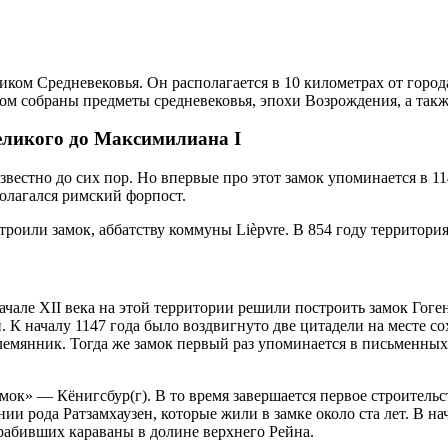
ком Средневековья. Он располагается в 10 километрах от город
ром собраны предметы средневековья, эпохи Возрождения, а такж
еликого до Максимилиана I
вестно до сих пор. Но впервые про этот замок упоминается в 11
олагался римский форпост.
троили замок, аббатству коммуны Lièpvre. В 854 году территор
начале XII века на этой территории решили построить замок Гог
 К началу 1147 года было воздвигнуто две цитадели на месте с
лемянник. Тогда же замок первый раз упоминается в письменных
ок» — Кёнигсбур(г). В то время завершается первое строительст
ии рода Ратзамхаузен, которые жили в замке около ста лет. В н
рабивших караваны в долине верхнего Рейна.