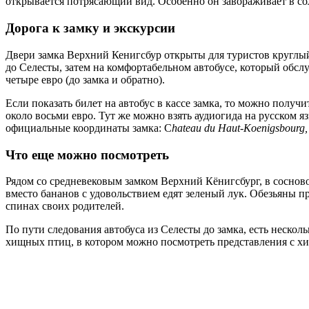
открывается потрясающий вид. Особенно он завораживает в сол
Дорога к замку и экскурсии
Двери замка Верхний Кенигсбур открыты для туристов круглый г
до Селесты, затем на комфортабельном автобусе, который обслу
четыре евро (до замка и обратно).
Если показать билет на автобус в кассе замка, то можно получ
около восьми евро. Тут же можно взять аудиогида на русском я
официальные координаты замка: C
hateau du Haut-Koenigsbourg, 
Что еще можно посмотреть
Рядом со средневековым замком Верхний Кёнигсбург, в сосново
вместо бананов с удовольствием едят зеленый лук. Обезьяны п
спинах своих родителей.
По пути следования автобуса из Селесты до замка, есть нескол
хищных птиц, в котором можно посмотреть представления с 