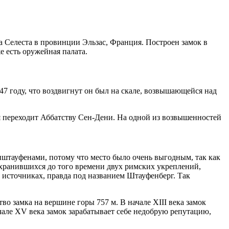
а Cелеста в провинции Эльзас, Франция. Построен замок в
е есть оружейная палата.
47 году, что воздвигнут он был на скале, возвышающейся над
ия переходит Аббатству Сен-Дени. На одной из возвышенностей
енштауфенами, потому что место было очень выгодным, так как
охранившихся до того времени двух римских укреплений,
 источниках, правда под названием Штауфенберг. Так
во замка на вершине горы 757 м. В начале XIII века замок
ачале XV века замок зарабатывает себе недобрую репутацию,