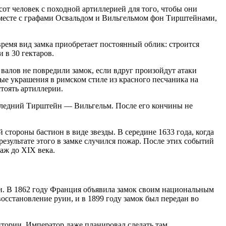
от человек с походной артиллерией для того, чтобы они
 вместе с графами Освальдом и Вильгельмом фон Тирштейнами,
время вид замка приобретает постоянный облик: строится
 в 30 гектаров.
алов не повредили замок, если вдруг произойдут атаки
ые украшения в римском стиле из красного песчаника на
тоять артиллерии.
оследний Тирштейн — Вильгельм. После его кончины не
 стороны бастион в виде звезды. В середине 1633 года, когда
результате этого в замке случился пожар. После этих событий
 аж до XIX века.
ии. В 1862 году Франция объявила замок своим национальным
осстановление руин, и в 1899 году замок был передан во
итории. Император даже планировал сделать там