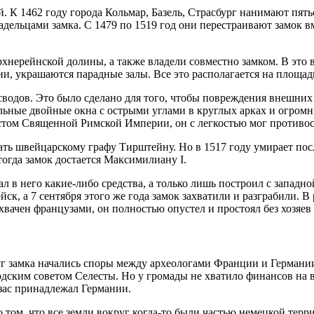
К 1462 году города Кольмар, Базель, Страсбург нанимают пятьс
адельцами замка. С 1479 по 1519 год они перестраивают замок
хнерейнской долины, а также владели совместно замком. В это 
, украшаются парадные залы. Все это располагается на площади
одов. Это было сделано для того, чтобы повреждения внешних в
льные двойные окна с острыми углами в круглых арках и огромн
стом Священной Римской Империи, он с легкостью мог противос
жать швейцарскому графу Тирштейну. Но в 1517 году умирает п
тогда замок достается Максимилиану I.
 в него какие-либо средства, а только лишь построил с западной
к, а 7 сентября этого же года замок захватили и разграбили. В 
ахвачен французами, он полностью опустел и простоял без хозяев
руг замка начались споры между археологами Франции и Герман
одским советом Селесты. Но у громады не хватило финансов на в
ьзас принадлежал Германии.
 том, что все земли вокруг когда-то были частью немецкой терр