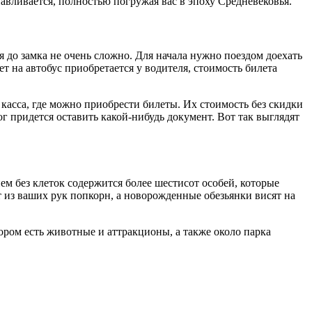
авливается, полностью погружая вас в эпоху Средневековья.
я до замка не очень сложно. Для начала нужно поездом доехать
т на автобус приобретается у водителя, стоимость билета
 касса, где можно приобрести билеты. Их стоимость без скидки
ог придется оставить какой-нибудь документ. Вот так выглядят
ем без клеток содержится более шестисот особей, которые
 из ваших рук попкорн, а новорожденные обезьянки висят на
тором есть животные и аттракционы, а также около парка