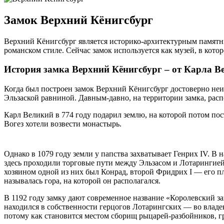
Замок Верхний Кёнигсбург
Верхний Кёнигсбург является историко-архитектурным памятни
романском стиле. Сейчас замок используется как музей, в кото
История замка Верхний Кёнигсбург – от Карла В
Когда был построен замок Верхний Кёнигсбург достоверно неиз
Эльзаской равниной. Давным-давно, на территории замка, расп
Карл Великий в 774 году подарил землю, на которой потом пос
Вогез хотели возвести монастырь.
Однако в 1079 году земли у папства захватывает Генрих IV. В 
здесь проходили торговые пути между Эльзасом и Лотарингией.
хозяином одной из них был Конрад, второй Фридрих I — его п
называлась гора, на которой он располагался.
В 1192 году замку дают современное название «Королевский зам
находился в собственности герцогов Лотарингских — во владен
потому как становится местом сборищ рыцарей-разбойников, г