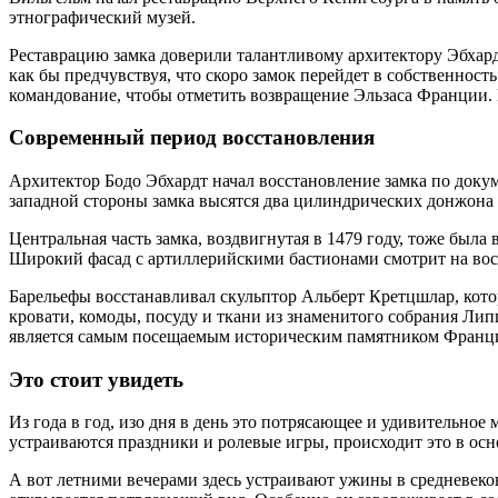
этнографический музей.
Реставрацию замка доверили талантливому архитектору Эбхардт
как бы предчувствуя, что скоро замок перейдет в собственнос
командование, чтобы отметить возвращение Эльзаса Франции. 
Современный период восстановления
Архитектор Бодо Эбхардт начал восстановление замка по докум
западной стороны замка высятся два цилиндрических донжона к
Центральная часть замка, воздвигнутая в 1479 году, тоже был
Широкий фасад с артиллерийскими бастионами смотрит на вост
Барельефы восстанавливал скульптор Альберт Кретцшлар, кото
кровати, комоды, посуду и ткани из знаменитого собрания Ли
является самым посещаемым историческим памятником Франц
Это стоит увидеть
Из года в год, изо дня в день это потрясающее и удивительное
устраиваются праздники и ролевые игры, происходит это в осн
А вот летними вечерами здесь устраивают ужины в средневеков