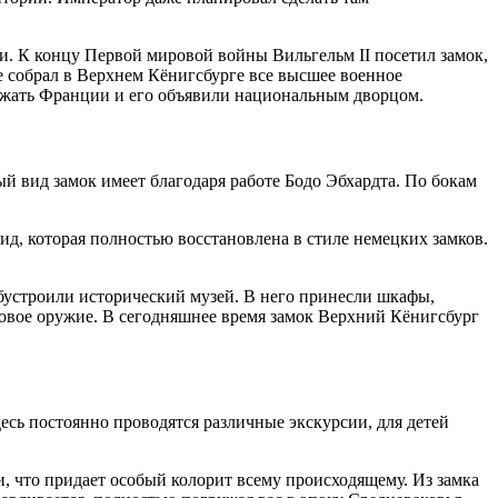
и. К концу Первой мировой войны Вильгельм II посетил замок,
е собрал в Верхнем Кёнигсбурге все высшее военное
лежать Франции и его объявили национальным дворцом.
й вид замок имеет благодаря работе Бодо Эбхардта. По бокам
ид, которая полностью восстановлена в стиле немецких замков.
бустроили исторический музей. В него принесли шкафы,
ковое оружие. В сегодняшнее время замок Верхний Кёнигсбург
десь постоянно проводятся различные экскурсии, для детей
и, что придает особый колорит всему происходящему. Из замка