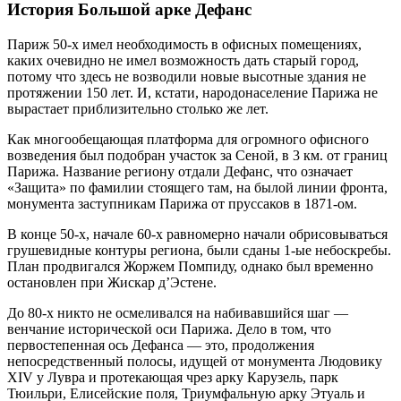
История Большой арке Дефанс
Париж 50-х имел необходимость в офисных помещениях,
каких очевидно не имел возможность дать старый город,
потому что здесь не возводили новые высотные здания не
протяжении 150 лет. И, кстати, народонаселение Парижа не
вырастает приблизительно столько же лет.
Как многообещающая платформа для огромного офисного
возведения был подобран участок за Сеной, в 3 км. от границ
Парижа. Название региону отдали Дефанс, что означает
«Защита» по фамилии стоящего там, на былой линии фронта,
монумента заступникам Парижа от пруссаков в 1871-ом.
В конце 50-х, начале 60-х равномерно начали обрисовываться
грушевидные контуры региона, были сданы 1-ые небоскребы.
План продвигался Жоржем Помпиду, однако был временно
остановлен при Жискар д’Эстене.
До 80-х никто не осмеливался на набивавшийся шаг —
венчание исторической оси Парижа. Дело в том, что
первостепенная ось Дефанса — это, продолжения
непосредственный полосы, идущей от монумента Людовику
XIV у Лувра и протекающая чрез арку Карузель, парк
Тюильри, Елисейские поля, Триумфальную арку Этуаль и