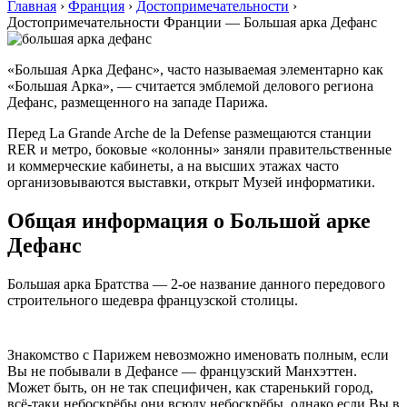
Главная
›
Франция
›
Достопримечательности
›
Достопримечательности Франции — Большая арка Дефанс
«Большая Арка Дефанс», часто называемая элементарно как
«Большая Арка», — считается эмблемой делового региона
Дефанс, размещенного на западе Парижа.
Перед La Grande Arche de la Defense размещаются станции
RER и метро, боковые «колонны» заняли правительственные
и коммерческие кабинеты, а на высших этажах часто
организовываются выставки, открыт Музей информатики.
Общая информация о Большой арке
Дефанс
Большая арка Братства — 2-ое название данного передового
строительного шедевра французской столицы.
Знакомство с Парижем невозможно именовать полным, если
Вы не побывали в Дефансе — французский Манхэттен.
Может быть, он не так специфичен, как старенький город,
всё-таки небоскрёбы они всюду небоскрёбы, однако если Вы в