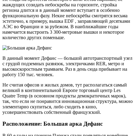
жаждущих созидать небоскребы на горизонте, стройка
региона длится и в данный момент вступает в особенно
функциональную фазу. Некие небоскрёбы смотрятся весьма
эстетично, к примеру, вышка EDF , заправляющей десятками
АЭС во Франции и за рубежом. В наиближайшие годы
намечается выстроить 3 300-метровые вышки и некоторое
количество других поменьше.
В данный момент Дефанс — большой автотранспортный узел
с грудой подземных развязок, электричками RER, метро и
высокоскоростным трамваем. Раз в день сюда прибывает на
работу 150 тыс. человек.
Не считая офисов и жилых домов, тут располагаться самый
великий в континентальной Европе торговый центр Les
Quatre Temp (в основном продукты демократичных марок),
так, что если не понравится инновационная структура, можно
элементарно скупиться, либо сходить в кино,
усовершенствовать собственный французский.
Расположение: Большая арка Дефанс
В 60-е годы на границе Парижа стали появляться новейшие