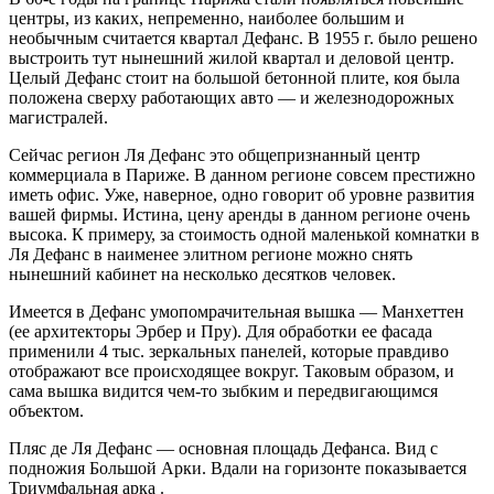
центры, из каких, непременно, наиболее большим и
необычным считается квартал Дефанс. В 1955 г. было решено
выстроить тут нынешний жилой квартал и деловой центр.
Целый Дефанс стоит на большой бетонной плите, коя была
положена сверху работающих авто — и железнодорожных
магистралей.
Сейчас регион Ля Дефанс это общепризнанный центр
коммерциала в Париже. В данном регионе совсем престижно
иметь офис. Уже, наверное, одно говорит об уровне развития
вашей фирмы. Истина, цену аренды в данном регионе очень
высока. К примеру, за стоимость одной маленькой комнатки в
Ля Дефанс в наименее элитном регионе можно снять
нынешний кабинет на несколько десятков человек.
Имеется в Дефанс умопомрачительная вышка — Манхеттен
(ее архитекторы Эрбер и Пру). Для обработки ее фасада
применили 4 тыс. зеркальных панелей, которые правдиво
отображают все происходящее вокруг. Таковым образом, и
сама вышка видится чем-то зыбким и передвигающимся
объектом.
Пляс де Ля Дефанс — основная площадь Дефанса. Вид с
подножия Большой Арки. Вдали на горизонте показывается
Триумфальная арка .