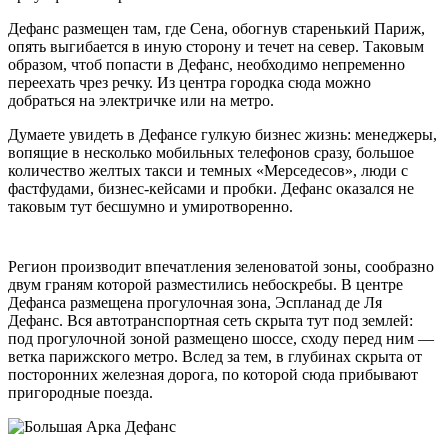
Дефанс размещен там, где Сена, обогнув старенький Париж,
опять выгибается в иную сторону и течет на север. Таковым
образом, чтоб попасти в Дефанс, необходимо непременно
переехать чрез речку. Из центра городка сюда можно
добраться на электричке или на метро.
Думаете увидеть в Дефансе гулкую бизнес жизнь: менеджеры,
вопящие в несколько мобильных телефонов сразу, большое
количество желтых такси и темных «Мерседесов», люди с
фастфудами, бизнес-кейсами и пробки. Дефанс оказался не
таковым тут бесшумно и умиротворенно.
Регион производит впечатления зеленоватой зоны, сообразно
двум граням которой разместились небоскребы. В центре
Дефанса размещена прогулочная зона, Эспланад де Ля
Дефанс. Вся автотранспортная сеть скрыта тут под землей:
под прогулочной зоной размещено шоссе, сходу перед ним —
ветка парижского метро. Вслед за тем, в глубинах скрыта от
посторонних железная дорога, по которой сюда прибывают
пригородные поезда.