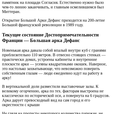
памятник на площади Согласия. Естественно нужно было
чем-то линию заканчивать, и главным осмелившимся был
Миттеран.
Открытие Большой Арки Дефанс приходится на 200-летие
Большой французской революции в 1989 году.
Текущее состояние Достопримечательности
Франции — Большая арка Дефанс
Новенькая арка давала собой впалый внутри куб с гранями
приблизительно 110 метров. В отвесно стоящих стенках —
практически домах, устроены кабинеты и внутренние
плоскости арки — усеяны квадратиками окошек. Наверное,
это настолько захватывающе, что невозможно поверить
собственным глазам — люди ежедневно идут на работу в
арку!
В вертикальной доли разместили выставочные залы. К
великому огорчению, арка по тех. факторам выстроена не
классически по исторической оси, а повернута на 6 градусов.
Арка дарует превосходный вид на сам город и его
окрестности с крыши
Не глядя на протесты некоторого количества парижан, не