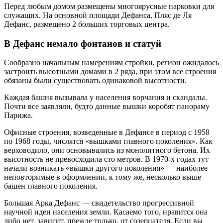
Перед любым домом размещены многоярусные парковки для
служащих. На основной площади Дефанса, Пляс де Ля
Дефанс, размещено 2 больших торговых центра.
В Дефанс немало фонтанов и статуй
Сообразно начальным намерениям стройки, регион ожидалось
застроить высотными домами в 2 ряда, при этом все строения
обязаны были существовать одинаковой высотности.
Каждая башня вызывала у населения ворчания и скандалы.
Почти все заявляли, будто данные вышки коробят панораму
Парижа.
Офисные строения, возведенные в Дефансе в период с 1958
по 1968 годы, числятся «вышками главного поколения». Как
верховодило, они основывались из монолитного бетона. Их
высотность не превосходила сто метров. В 1970-х годах тут
начали возникать «вышки другого поколения» — наиболее
неповторимые в оформлении, к тому же, несколько выше
башен главного поколения.
Большая Арка Дефанс — свидетельство прогрессивной
научной идеи населения земли. Касаемо того, нравится она
либо нет, зависит, прежде только, от созерцателя. Если вы