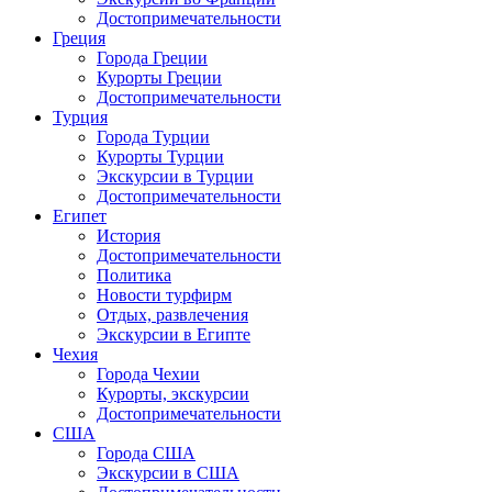
Достопримечательности
Греция
Города Греции
Курорты Греции
Достопримечательности
Турция
Города Турции
Курорты Турции
Экскурсии в Турции
Достопримечательности
Египет
История
Достопримечательности
Политика
Новости турфирм
Отдых, развлечения
Экскурсии в Египте
Чехия
Города Чехии
Курорты, экскурсии
Достопримечательности
США
Города США
Экскурсии в США