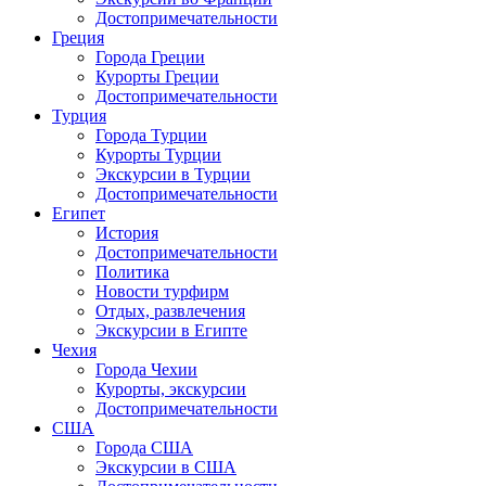
Достопримечательности
Греция
Города Греции
Курорты Греции
Достопримечательности
Турция
Города Турции
Курорты Турции
Экскурсии в Турции
Достопримечательности
Египет
История
Достопримечательности
Политика
Новости турфирм
Отдых, развлечения
Экскурсии в Египте
Чехия
Города Чехии
Курорты, экскурсии
Достопримечательности
США
Города США
Экскурсии в США