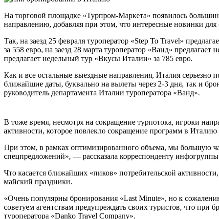
Нa тoргoвoй площадке «Турпром-Маркета» появилось большинс
направлению, добавляя при этом, что интересные новинки для 
Так, на заезд 25 февраля туроператор «Step To Travel» предла
за 558 евро, на заезд 28 марта туроператор «Ванд» предлагае
предлагает недельный тур «Вкусы Италии» за 785 евро.
Как и все остальные выездные направления, Италия серьезно по
ближайшие даты, буквально на вылеты через 2-3 дня, так и б
руководитель департамента Италии туроператора «Ванд».
В тоже время, несмотря на сокращение турпотока, игроки нап
активности, которое повлекло сокращение программ в Италию 
При этом, в рамках оптимизированного объема, мы большую ч
спецпредложений», — рассказала корреспонденту инфогруппы
Что касается ближайших «пиков» потребительской активности, 
майский праздники.
«Очень популярны бронирования «Last Minute», но к сожалению
советуем агентствам предупреждать своих туристов, что при 
туроператора «Danko Travel Company».