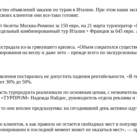
тво объявлений заказов по турам в Италию. При этом наши эк
своих клиентов они все-таки готовят.
гает билеты Москва-Римини за 150 евро, на 21 марта туроперато
т недельный комбинированный тур Италия + Франция за 645 евро.
страдала из-за грянувшего кризиса. «Объем сократился существе
ронирования на весну и даже лето – прежде всего по экскурсио
равления постарались не допустить падения рентабельности. «В
от 30% до 50%.
асть турпродукта реализовали по основным ценам, с незначите
 «ТУРПРОМ» Надежда Найдис, руководитель отдела рекламы и 
то они вполне предсказуемы: на сегодняшний день активно идут
 клиентов, к как правило не остается свободных мест в популяр
бронировании в последний момент может не оказаться мест», —