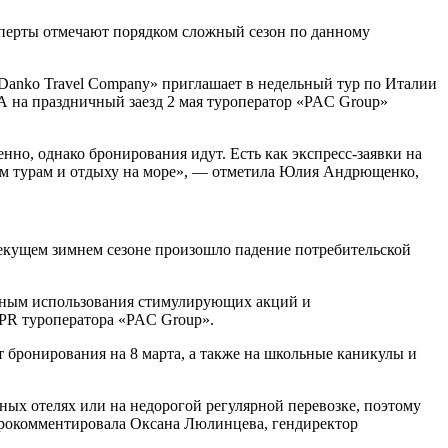
сперты отмечают порядком сложный сезон по данному
р «Danko Travel Company» приглашает в недельный тур по Италии
 А на праздничный заезд 2 мая туроператор «PAC Group»
нно, однако бронирования идут. Есть как экспресс-заявки на
нным турам и отдыху на море», — отметила Юлия Андрющенко,
 текущем зимнем сезоне произошло падение потребительской
льным использования стимулирующих акций и
PR туроператора «PAC Group».
 бронирования на 8 марта, а также на школьные каникулы и
ных отелях или на недорогой регулярной перевозке, поэтому
 прокомментировала Оксана Люлинцева, гендиректор