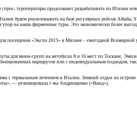
й спрос, туроператоры продолжают разрабатывать по Италии но
талии будем реализовывать на базе регулярных рейсов Alitalia, 
м упор на наши фирменные туры. Это экономически более выгодн
 для посещения «Экспо 2015» в Милане – ежегодной Всемирной
ты для мини-групп на автобусах 8 и 16 мест по Тоскане, Эмил
мбинированных маршрутов или с индивидуальным подходом, так
ы с термальным лечением в Италии. Зимний отдых на острове И
рты», — резюмировала г-жа Андрющенко («Ванд»).