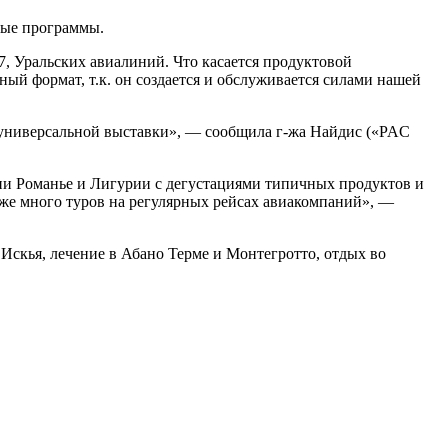
вые программы.
S7, Уральских авиалиний. Что касается продуктовой
ый формат, т.к. он создается и обслуживается силами нашей
 универсальной выставки», — сообщила г-жа Найдис («PAC
ии Романье и Лигурии с дегустациями типичных продуктов и
же много туров на регулярных рейсах авиакомпаний», —
скья, лечение в Абано Терме и Монтегротто, отдых во