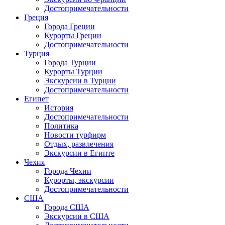
Достопримечательности
Греция
Города Греции
Курорты Греции
Достопримечательности
Турция
Города Турции
Курорты Турции
Экскурсии в Турции
Достопримечательности
Египет
История
Достопримечательности
Политика
Новости турфирм
Отдых, развлечения
Экскурсии в Египте
Чехия
Города Чехии
Курорты, экскурсии
Достопримечательности
США
Города США
Экскурсии в США