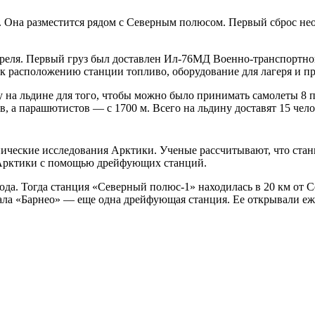
 Она разместится рядом с Северным полюсом. Первый сброс необ
реля. Первый груз был доставлен Ил-76МД Военно-транспортно
к расположению станции топливо, оборудование для лагеря и п
су на льдине для того, чтобы можно было принимать самолеты 8
, а парашютистов — с 1700 м. Всего на льдину доставят 15 чело
ические исследования Арктики. Ученые рассчитывают, что стан
я Арктики с помощью дрейфующих станций.
да. Тогда станция «Северный полюс-1» находилась в 20 км от Се
вала «Барнео» — еще одна дрейфующая станция. Ее открывали еж