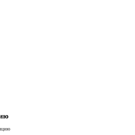
цию
анцию