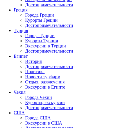
Достопримечательности
Греция
Города Греции
Курорты Греции
Достопримечательности
Турция
Города Турции
Курорты Турции
Экскурсии в Турции
Достопримечательности
Египет
История
Достопримечательности
Политика
Новости турфирм
Отдых, развлечения
Экскурсии в Египте
Чехия
Города Чехии
Курорты, экскурсии
Достопримечательности
США
Города США
Экскурсии в США