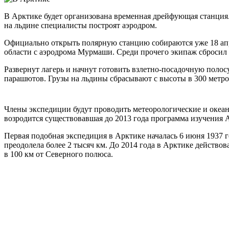
В Арктике будет организована временная дрейфующая станция.
на льдине специалисты построят аэродром.
Официально открыть полярную станцию собираются уже 18 ап
области с аэродрома Мурмаши. Среди прочего экипаж сбросил 
Развернут лагерь и начнут готовить взлетно-посадочную поло
парашютов. Грузы на льдины сбрасывают с высоты в 300 метров
Члены экспедиции будут проводить метеорологические и океан
возродится существовавшая до 2013 года программа изучени
Первая подобная экспедиция в Арктике началась 6 июня 1937 го
преодолела более 2 тысяч км. До 2014 года в Арктике действо
в 100 км от Северного полюса.