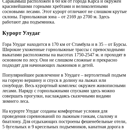
Саракамыш расположен в 60 км от города Карса и окружен
красивейшими горными хребтами и великолепными
сосновыми лесами. Этот курорт отличают не слишком крутые
склоны. Горнолыжная зона – от 2169 до 2700 м. Здесь
работают два подъемника.
Курорт Улудаг
Гора Улудаг находится в 170 км от Стамбула и в 35 – от Бурсы.
Широкие ухоженные горнолыжные трассы с превосходными
выкатами расположены на высотах 1750-2547 м. и проходят в
основном по лесу. Они не слишком сложные и прекрасно
подходят для начинающих лыжников и детей.
Популярнейшее развлечение в Улудаге – вертолетный подъем
на горную вершину и спуск в долину на лыжах или
сноуборде. Весь курортный комплекс окружен живописными
лесами. Наряду с горнолыжными спусками здесь можно
совершать прогулки, наслаждаясь сказочными видами
зимнего леса.
На курорте Улудаг созданы комфортные условия для
проведения соревнований по лыжным гонкам, слалому и
биатлону. Для отдыхающих построены фешенебельные отели,
5 бугельных и 9 кресельных подъемников, канатная дорога в