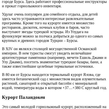
городе Бурса. Здесь работают профессиональные инструкторы
и прокат горнолыжного инвентаря.
Удулаг очень популярен для семейного отдыха, для детей
здесь часто устраиваются интересные развлекательные
программы. Кроме того на курорте имеется множество
ресторанов, дискотек, ночных клубов и баров, часто
выступают звезды турецкой эстрады. Из Улудага на
фуникулере можно за полчаса добраться до одного из самых
крупных и древних городов Турции – Бурсы.
В XIV он являлся столицей могущественной Османской
империи. В нем туристы смогут увидеть величайшие
архитектурные памятники (например, мечети Ешиль Джами и
Улу Джами), посетить знаменитые турецкие базары, бани, а
также известнейшие целебные термальные источники.
В 80 км от Бурсы находится термальный курорт Ялова, где
имеется ботанический сад с множеством видов изумительных
растений, санаторий и открытый бассейн с минеральной
водой, температура воды в котором +37…+380 С круглый год.
Курорт Паландокен
Это самый молодой горнолыжный курорт, расположенный на