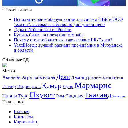
Свежие записи
Исполнительное оборудование для систем ОВК в ООО
“Хогон”: высокое качество по доступной цене
Туры в Узбекистан из России
Купить билет на поезд или самолёт
Почему стоит обратиться в автосервис LR-Expert?
YagelHostel: лучший вариант проживания в Мурманске
и области
Облачные БД
Метки
Дели
Авиньон
Агра
Барселона
Джайпур
Египет
Замки Шантии
Мармарис
Кемер
Измир
Индия
Лувр
Канны
Пхукет
Таиланд
Натали Турс
Рим
Сицилия
Червиния
Навигация
Главная
Контакты
Карта сайта