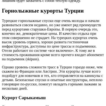
лишним будет захватить с собой теплую одежду.
Горнолыжные курорты Турции
Турецкие горнолыжные спуски еще очень молоды и начали
развиваться совсем недавно, но уже имеют ряд преимуществ
перед курортами старушки-Европы. В первую очередь это,
конечно же, демократичные цены. И качество отдыха при
этом совершенно не страдает. На турецких курортах очень
высок уровень сервиса, хорошо развита гостиничная
инфраструктура, доступны по цене трассы и подъемники.
Отели работают по системе «все включено». К тому же в
стоимость проживания кроме всего прочего входит абонемент
на подъемник (skipass).
Однако уровень сложности трасс в Турции гораздо ниже, чем
скажем во Франции или Австрии. Эти курорты лучше всего
подойдут для новичков и тех, кто отправляется на каникулы с
детьми. Безопасные спуски и опытные инструкторы, неплохо
говорящие по-русски, помогут овладеть горными лыжами за
несколько дней.
Курорт Сарыкамыш