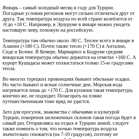
Январь – самый холодный месяц в году для Турции.
Погодные условия регионов могут сильно отличаться друг от
друга. Так температура воздуха по всей стране колеблется от
-9 до +18 С. Например, в Эрзуруме в январе можно увидеть
настоящую зиму, похожую на российскую.
Температура там обычно около -90 С. Теплее всего в январе в
Алании (+180 С). Почти также тепло (+170 С) в Анталии,
Сиде и Белеке. В Кемере, Мармарисе и Бодруме средняя
январская температура обычно держится на отметке +160 С. А
курорт Кушадасы может похвастаться только 15-ю градусами
тепла.
Во многих турецких провинциях бывают обильные осадки.
Но часто бывают и ясные солнечные дни. Морская вода
нагревается лишь до +170 С. Для купания такая температура,
конечно же, не подходит. Позагорать на пляже
путешественникам тоже вряд ли удастся.
Зато для прогулок, знакомства с обычаями и культурой
Турции, покорения заснеженных склонов такая погода будет в
самый раз. Отправляясь на отдых в Турцию зимой, следует
также помнить о том, что ночью температура воздуха
значительно снижается (на 7-10 градусов), поэтому не