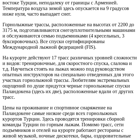
востоке Турции, неподалеку от границы с Арменией.
Температура воздуха зимой здесь опускается на 9 градусов
ниже нуля, часто выпадает снег.
Горнолыжные трассы, расположенные на высотах от 2200 до
3175 м, подготавливаются снегоуплотнительными машинами
и обслуживаются семью подъемниками (4 кресельных, 3
буксировочных). Все спуски сертифицированы
Международной лыжной федерацией (FIS).
На курорте действуют 17 трасс различных уровней сложности
и видов: тренировочные, для скоростного спуска, слалома и
т.д. Научиться стоять на лыжах можно под руководством
опытных инструкторов на специально отведенных для этого
участках горнолыжной трассы. Любителям экстремальных
ощущений по душе придутся черные горнолыжные спуски
Паландокена (здесь их две), расположенные вдали от других
трасс.
Цены на проживание и спортивное снаряжение на
Паландокене самые низкие среди всех горнолыжных
курортов Турции. Здесь проводятся тренировки сборной
команды Турции по горным лыжам. Помимо трасс, сети
подъемников и отелей на курорте работают рестораны с
живой музыкой, ночные дискотеки, бары, оздоровительные