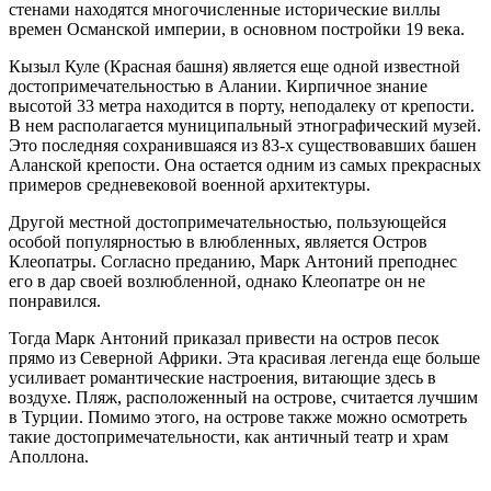
стенами находятся многочисленные исторические виллы
времен Османской империи, в основном постройки 19 века.
Кызыл Куле (Красная башня) является еще одной известной
достопримечательностью в Алании. Кирпичное знание
высотой 33 метра находится в порту, неподалеку от крепости.
В нем располагается муниципальный этнографический музей.
Это последняя сохранившаяся из 83-х существовавших башен
Аланской крепости. Она остается одним из самых прекрасных
примеров средневековой военной архитектуры.
Другой местной достопримечательностью, пользующейся
особой популярностью в влюбленных, является Остров
Клеопатры. Согласно преданию, Марк Антоний преподнес
его в дар своей возлюбленной, однако Клеопатре он не
понравился.
Тогда Марк Антоний приказал привести на остров песок
прямо из Северной Африки. Эта красивая легенда еще больше
усиливает романтические настроения, витающие здесь в
воздухе. Пляж, расположенный на острове, считается лучшим
в Турции. Помимо этого, на острове также можно осмотреть
такие достопримечательности, как античный театр и храм
Аполлона.