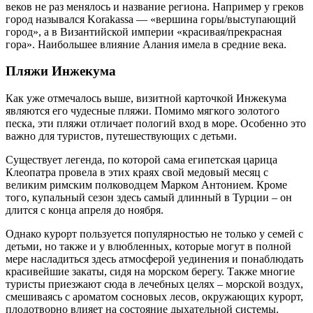
веков не раз менялось и название региона. Например у греков
город назывался Korakassa — «вершина горы/выступающий
город», а в Византийской империи «красивая/прекрасная
гора». Наибольшее влияние Алания имела в средние века.
Пляжи Инжекума
Как уже отмечалось выше, визитной карточкой Инжекума
являются его чудесные пляжи. Помимо мягкого золотого
песка, эти пляжи отличает пологий вход в море. Особенно это
важно для туристов, путешествующих с детьми.
Существует легенда, по которой сама египетская царица
Клеопатра провела в этих краях свой медовый месяц с
великим римским полководцем Марком Антонием. Кроме
того, купальный сезон здесь самый длинный в Турции – он
длится с конца апреля до ноября.
Однако курорт пользуется популярностью не только у семей с
детьми, но также и у влюбленных, которые могут в полной
мере насладиться здесь атмосферой уединения и понаблюдать
красивейшие закаты, сидя на морском берегу. Также многие
туристы приезжают сюда в лечебных целях – морской воздух,
смешиваясь с ароматом сосновых лесов, окружающих курорт,
плодотворно влияет на состояние дыхательной системы.