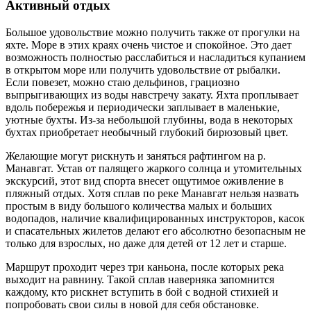
Активный отдых
Большое удовольствие можно получить также от прогулки на
яхте. Море в этих краях очень чистое и спокойное. Это дает
возможность полностью расслабиться и насладиться купанием
в открытом море или получить удовольствие от рыбалки.
Если повезет, можно стаю дельфинов, грациозно
выпрыгивающих из воды навстречу закату. Яхта проплывает
вдоль побережья и периодически заплывает в маленькие,
уютные бухты. Из-за небольшой глубины, вода в некоторых
бухтах приобретает необычный глубокий бирюзовый цвет.
Желающие могут рискнуть и заняться рафтингом на р.
Манавгат. Устав от палящего жаркого солнца и утомительных
экскурсий, этот вид спорта внесет ощутимое оживление в
пляжный отдых. Хотя сплав по реке Манавгат нельзя назвать
простым в виду большого количества малых и больших
водопадов, наличие квалифицированных инструкторов, касок
и спасательных жилетов делают его абсолютно безопасным не
только для взрослых, но даже для детей от 12 лет и старше.
Маршрут проходит через три каньона, после которых река
выходит на равнину. Такой сплав наверняка запомнится
каждому, кто рискнет вступить в бой с водной стихией и
попробовать свои силы в новой для себя обстановке.