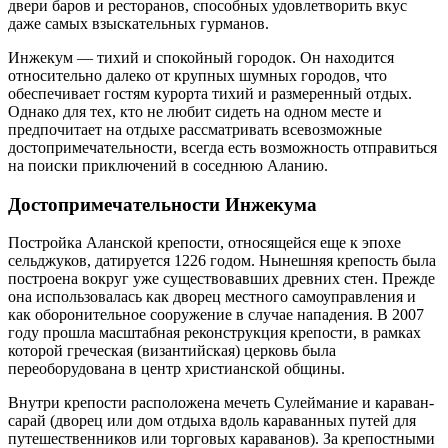
двери баров и ресторанов, способных удовлетворить вкус
даже самых взыскательных гурманов.
Инжекум — тихий и спокойный городок. Он находится
относительно далеко от крупных шумных городов, что
обеспечивает гостям курорта тихий и размеренный отдых.
Однако для тех, кто не любит сидеть на одном месте и
предпочитает на отдыхе рассматривать всевозможные
достопримечательности, всегда есть возможность отправиться
на поиски приключений в соседнюю Аланию.
Достопримечательности Инжекума
Постройка Аланской крепости, относящейся еще к эпохе
сельджуков, датируется 1226 годом. Нынешняя крепость была
построена вокруг уже существовавших древних стен. Прежде
она использовалась как дворец местного самоуправления и
как оборонительное сооружение в случае нападения. В 2007
году прошла масштабная реконструкция крепости, в рамках
которой греческая (византийская) церковь была
переоборудована в центр христианской общины.
Внутри крепости расположена мечеть Сулеймание и караван-
сарай (дворец или дом отдыха вдоль караванных путей для
путешественников или торговых караванов). За крепостными