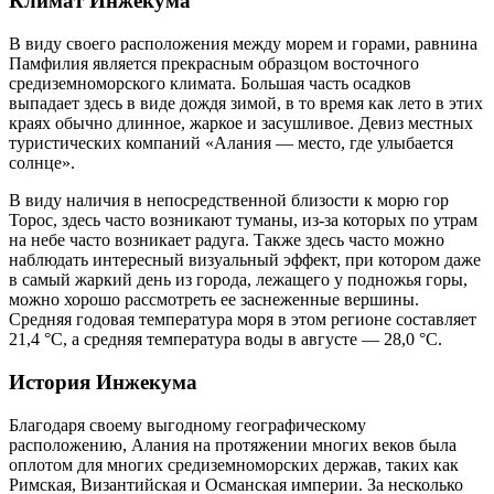
Климат Инжекума
В виду своего расположения между морем и горами, равнина
Памфилия является прекрасным образцом восточного
средиземноморского климата. Большая часть осадков
выпадает здесь в виде дождя зимой, в то время как лето в этих
краях обычно длинное, жаркое и засушливое. Девиз местных
туристических компаний «Алания — место, где улыбается
солнце».
В виду наличия в непосредственной близости к морю гор
Торос, здесь часто возникают туманы, из-за которых по утрам
на небе часто возникает радуга. Также здесь часто можно
наблюдать интересный визуальный эффект, при котором даже
в самый жаркий день из города, лежащего у подножья горы,
можно хорошо рассмотреть ее заснеженные вершины.
Средняя годовая температура моря в этом регионе составляет
21,4 °C, а средняя температура воды в августе — 28,0 °C.
История Инжекума
Благодаря своему выгодному географическому
расположению, Алания на протяжении многих веков была
оплотом для многих средиземноморских держав, таких как
Римская, Византийская и Османская империи. За несколько