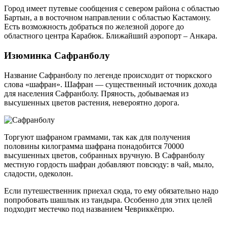
Город имеет путевые сообщения с севером района с областью
Бартын, а в восточном направлении с областью Кастамону.
Есть возможность добраться по железной дороге до
областного центра Карабюк. Ближайший аэропорт – Анкара.
Изюминка Сафранболу
Название Сафранболу по легенде происходит от тюркского
слова «шафран». Шафран — существенный источник дохода
для населения Сафранболу. Пряность, добываемая из
высушенных цветов растения, невероятно дорога.
Торгуют шафраном граммами, так как для получения
половины килограмма шафрана понадобится 70000
высушенных цветов, собранных вручную. В Сафранболу
местную гордость шафран добавляют повсюду: в чай, мыло,
сладости, одеколон.
Если путешественник приехал сюда, то ему обязательно надо
попробовать шашлык из тандыра. Особенно для этих целей
подходит местечко под названием Чевриккёпрю.