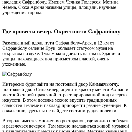
наследия Сафранболу. Именем Челика Гюлерсоя, Метина
Чёзена, Сюха Арына названы улицы, площади, научные
учреждения города.
Где провести вечер. Окрестности Сафранболу
Размещенный вдоль пути Сафранболу-Арач, в 12 км от
Сафранболу селение Ерук, обладает статусом музея на
открытом воздухе. Туда можно доехать на такси. Здания и
улицы, находящиеся под присмотром властей, очень
ухоженные.
Интересно будет зайти на постоялый двор Каймакчьюглу,
постоялый двор Сипахилер, оценить красоту мечети Ахшап и
местной старой прачечной, отреставрированной под галерею
искусств. В этом поселке можно вкусить традиционных
сладостей гёзлеме и пахлаву, приобрести разные сувениры. К
сожалению, здесь вы не найдете гостиницу для ночевки.
В городе имеется множество ресторанов, где можно пообедать
и развлечься вечером. Там можно насладиться живой музыкой
в развлекательных местах района Чарши. Местная кулинария