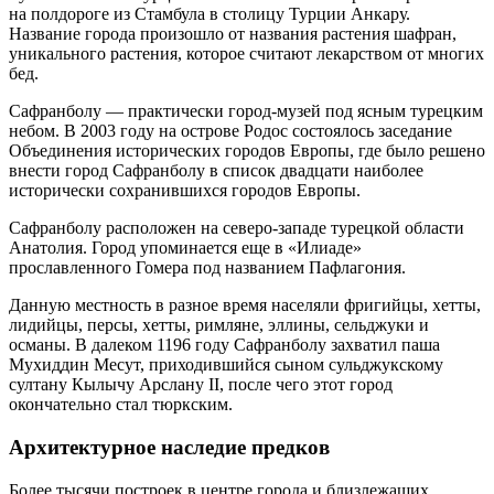
на полдороге из Стамбула в столицу Турции Анкару.
Название города произошло от названия растения шафран,
уникального растения, которое считают лекарством от многих
бед.
Сафранболу — практически город-музей под ясным турецким
небом. В 2003 году на острове Родос состоялось заседание
Объединения исторических городов Европы, где было решено
внести город Сафранболу в список двадцати наиболее
исторически сохранившихся городов Европы.
Сафранболу расположен на северо-западе турецкой области
Анатолия. Город упоминается еще в «Илиаде»
прославленного Гомера под названием Пафлагония.
Данную местность в разное время населяли фригийцы, хетты,
лидийцы, персы, хетты, римляне, эллины, сельджуки и
османы. В далеком 1196 году Сафранболу захватил паша
Мухиддин Месут, приходившийся сыном сульджукскому
султану Кылычу Арслану II, после чего этот город
окончательно стал тюркским.
Архитектурное наследие предков
Более тысячи построек в центре города и близлежащих