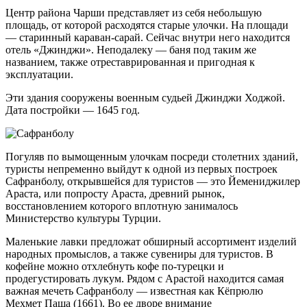
Центр района Чарши представляет из себя небольшую
площадь, от которой расходятся старые улочки. На площади
— старинный караван-сарай. Сейчас внутри него находится
отель «Джинджи». Неподалеку — баня под таким же
названием, также отреставрированная и пригодная к
эксплуатации.
Эти здания сооружены военным судьей Джинджи Ходжой.
Дата постройки — 1645 год.
Погуляв по вымощенным улочкам посреди столетних зданий,
туристы непременно выйдут к одной из первых построек
Сафранболу, открывшейся для туристов — это Йемениджилер
Араста, или попросту Араста, древний рынок,
восстановлением которого вплотную занималось
Министерство культуры Турции.
Маленькие лавки предложат обширный ассортимент изделий
народных промыслов, а также сувениры для туристов. В
кофейне можно отхлебнуть кофе по-турецки и
продегустировать лукум. Рядом с Арастой находится самая
важная мечеть Сафранболу — известная как Кёпрюлю
Мехмет Паша (1661). Во ее дворе внимание