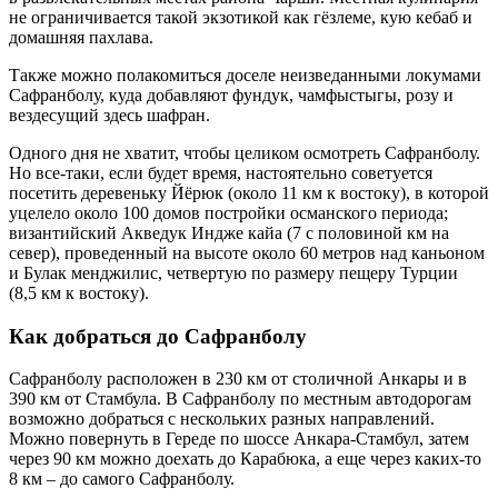
не ограничивается такой экзотикой как гёзлеме, кую кебаб и
домашняя пахлава.
Также можно полакомиться доселе неизведанными локумами
Сафранболу, куда добавляют фундук, чамфыстыгы, розу и
вездесущий здесь шафран.
Одного дня не хватит, чтобы целиком осмотреть Сафранболу.
Но все-таки, если будет время, настоятельно советуется
посетить деревеньку Йёрюк (около 11 км к востоку), в которой
уцелело около 100 домов постройки османского периода;
византийский Акведук Индже кайа (7 с половиной км на
север), проведенный на высоте около 60 метров над каньоном
и Булак менджилис, четвертую по размеру пещеру Турции
(8,5 км к востоку).
Как добраться до Сафранболу
Сафранболу расположен в 230 км от столичной Анкары и в
390 км от Стамбула. В Сафранболу по местным автодорогам
возможно добраться с нескольких разных направлений.
Можно повернуть в Гереде по шоссе Анкара-Стамбул, затем
через 90 км можно доехать до Карабюка, а еще через каких-то
8 км – до самого Сафранболу.