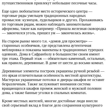
путешественников привлекут небольшие песочные часы.
Еще одно любопытное место исторического центра —
торговые ряды умельцев традиционных народных
промыслов: кузнецов, лудильщиков и других. Прохаживаясь
по торговым рядам, можно наблюдать занимательные
афоризмы, такие как например: «Пришла железная сковородка
— закончился уголь, пришел ум — закончилась жизнь».
На старом рынке много т.н. «домов для просмотра» —
старинных особнячков, где представлена аутентичная
меблировка и показаны манекены в традиционных турецких
одеяниях. Дома в Сафранболу в большинстве своем имеют
три этажа. Первый этаж — обязательно каменный, остальные,
как правило, деревянные. В доме от шести до восьми комнат.
Деревянные элементы построек украшены ручной резьбой —
это яркая отличительная особенность местной архитектуры.
Мастерски украшенные потолки и дверцы шкафов не оставят
безразличным. Также заслуживает внимания система
вращающихся шкафов промеж женской и мужской половин
дома, а также банные уголки в спальных комнатах.
Кроме местных жителей, многие достойные люди внесли
свой серьезный вклад в благое дело сохранения культурного