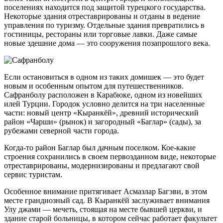
поселениях находится под защитой турецкого государства.
Некоторые здания отреставрированы и отданы в ведение
управления по туризму. Отдельные здания превратились в
гостиницы, рестораны или торговые лавки. Даже самые
новые здешние дома — это сооружения позапрошлого века.
Если остановиться в одном из таких домишек — это будет
новым и особенным опытом для путешественников.
Сафранболу расположен в Карабюке, одном из новейших
илей Турции. Городок условно делится на три населенные
части: новый центр «Кыранкёй», древний исторический
район «Чарши» (рынок) и загородный «Баглар» (сады), за
рубежами северной части города.
Когда-то район Баглар был дачным поселком. Кое-какие
строения сохранились в своем первозданном виде, некоторые
отреставрированы, модернизированы и предлагают свой
сервис туристам.
Особенное внимание притягивает Асмазлар Багэви, в этом
месте грандиозный сад. В Кыранкёй заслуживает внимания
Улу джами — мечеть, стоящая на месте бывшей церкви, и
здание старой больницы, в котором сейчас работает факультет