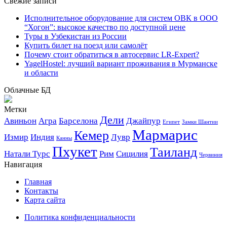
Свежие записи
Исполнительное оборудование для систем ОВК в ООО
“Хогон”: высокое качество по доступной цене
Туры в Узбекистан из России
Купить билет на поезд или самолёт
Почему стоит обратиться в автосервис LR-Expert?
YagelHostel: лучший вариант проживания в Мурманске
и области
Облачные БД
Метки
Дели
Авиньон
Агра
Барселона
Джайпур
Египет
Замки Шантии
Мармарис
Кемер
Измир
Индия
Лувр
Канны
Пхукет
Таиланд
Натали Турс
Рим
Сицилия
Червиния
Навигация
Главная
Контакты
Карта сайта
Политика конфиденциальности