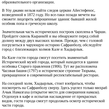
образовательного организации.
В Улу джами нельзя найти следов церкви Айестефенос,
возведенной в 1872 году. Но все-таки позади мечети вы
сможете лицезреть заброшенные здания: бывший жилой
особняк попа и греческую школу.
Значительная часть исторических построек скоплена в Чарши.
Пройдите сквозь Кыранкёй и вы обнаружите перед собой
долину между двух высоких холмов. Прежде, чем с головой
погрузиться в чарующую историю Сафранболу, обследуйте
город с близлежащих холмов Кале и Хыдырлык.
На Кале гости города смогут посетить знаменитый
Исторический музей города, который находится в здании
особняка Старого правления (1906). Тут же расположена
Часовая башня (1797) и историческое строение Тюрьмы,
превращенное в современный респектабельный ресторан.
На соседний холм, Хыдырлык, стоит взобраться, чтобы
посмотреть на Сафранболу сверху. Здесь уцелел только михраб
Ачык Намазгаха (открытое место для совершения намаза).
Отдохнув в кафе и испытав наслаждение от прекрасных
видов, гости города смогут продолжать осмотр исторической
части города.