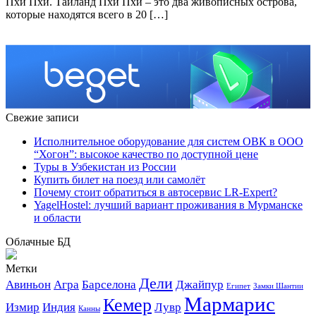
Пхи Пхи. Таиланд Пхи Пхи – это два живописных острова,
которые находятся всего в 20 […]
Свежие записи
Исполнительное оборудование для систем ОВК в ООО
“Хогон”: высокое качество по доступной цене
Туры в Узбекистан из России
Купить билет на поезд или самолёт
Почему стоит обратиться в автосервис LR-Expert?
YagelHostel: лучший вариант проживания в Мурманске
и области
Облачные БД
Метки
Дели
Авиньон
Агра
Барселона
Джайпур
Египет
Замки Шантии
Мармарис
Кемер
Измир
Индия
Лувр
Канны