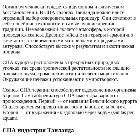
Организм человека нуждается в духовном и физическом
восстановлении. В СПА салонах Таиланда можно найти
огромный выбор оздоровительных процедур. Они сочетают в
себе новейшие технологии и самые лучшие древние
традиции. Немаловажной является атмосфера, в которой
проводятся сеансы. Древние тайские интерьеры гармонично
сочетаются с современными материалами и предметами
антуража. Способствует высоким результатам и экзотическая
природа.
СПА курорты расположены в прекрасных природных
уголках, где среди тропической растительности не слышно
никакого шума, кроме пения птиц и шелеста морских волн.
Окружающие пейзажи успокаивают и умиротворяют.
Сеансы СПА терапии способствуют оздоровлению организма
в целом. Сама аббревиатура СПА имеет два варианта
происхождения. Первый — от названия Бельгийского курорта
Спа, со временем превратившегося в нарицательное имя.
Второй — от выражения «к здоровью через воду» (sanitas per
aquam).
СПА индустрия Таиланда