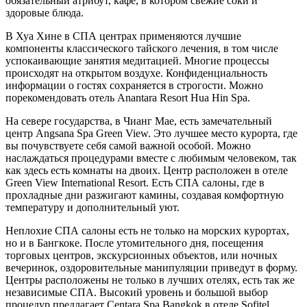
обязательный атрибут, кафе, в котором свежие соки и
здоровые блюда.
В Хуа Хине в СПА центрах применяются лучшие
компоненты классического тайского лечения, в том числе
успокаивающие занятия медитацией. Многие процессы
происходят на открытом воздухе. Конфиденциальность
информации о гостях сохраняется в строгости. Можно
порекомендовать отель Anantara Resort Hua Hin Spa.
На севере государства, в Чианг Мае, есть замечательный
центр Angsana Spa Green View. Это лучшее место курорта, где
вы почувствуете себя самой важной особой. Можно
наслаждаться процедурами вместе с любимым человеком, так
как здесь есть комнаты на двоих. Центр расположен в отеле
Green View International Resort. Есть СПА салоны, где в
прохладные дни разжигают камины, создавая комфортную
температуру и дополнительный уют.
Неплохие СПА салоны есть не только на морских курортах,
но и в Бангкоке. После утомительного дня, посещения
торговых центров, экскурсионных объектов, или ночных
вечеринок, оздоровительные манипуляции приведут в форму.
Центры расположены не только в лучших отелях, есть так же
независимые СПА. Высокий уровень и большой выбор
процедур предлагает Сentara Spa Bangkok в отеле Sofitel