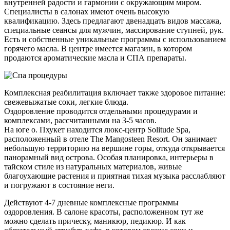
внутренней радости и гармонии с окружающим миром.
Специалисты в салонах имеют очень высокую
квалификацию. Здесь предлагают двенадцать видов массажа,
специальные сеансы для мужчин, массирование ступней, рук.
Есть и собственные уникальные программы с использованием
горячего масла. В центре имеется магазин, в котором
продаются ароматические масла и СПА препараты.
Комплексная реабилитация включает также здоровое питание:
свежевыжатые соки, легкие блюда.
Оздоровление проводится отдельными процедурами и
комплексами, рассчитанными на 3-5 часов.
На юге о. Пхукет находится люкс-центр Solitude Spa,
расположенный в отеле The Mangosteen Resort. Он занимает
небольшую территорию на вершине горы, откуда открывается
панорамный вид острова. Особая планировка, интерьеры в
тайском стиле из натуральных материалов, живые
благоухающие растения и приятная тихая музыка расслабляют
и погружают в состояние неги.
Действуют 4-7 дневные комплексные программы
оздоровления. В салоне красоты, расположенном тут же
можно сделать прическу, маникюр, педикюр. И как