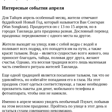
Интересные события апреля
Для Тайцев апрель особенный месяц, жители отмечают
буддийский Новый Год, который называется Ван Сонгкран
(Wan Songkran). Празднуется он с 13 по 15 апреля, но в
городах Таиланда дата праздника разная. Дословный перевод
праздника: передвижение с одного места на другое.
Жители выходят на улицу, взяв с собой ведра с водой и
поливают всех подряд, кто попадется им на пути, а также
красят тальком. Вода – является сущностью всего живого, она
приносит благодать, тайцы, поливая друг друга, желают
счастья. Однако, эта веселая традиция всего лишь маленькая
часть семейного ритуала жителей Таиланда.
Еще одной традицией является посыпание тальком, так что не
удивляйтесь, но избегайте попадания его в глаза. На этот
праздник стоит одеться соответствующе, а также необходимо
прихватить пакеты для денег, мобильного телефона и
фотоаппарата, чтобы они не намокли.
Именно в апреле можно увидеть необычный Пхукет, побывав
на этом веселом празднике. Пройтись по улице в этот день и
остаться сухим совершенно невозможно.