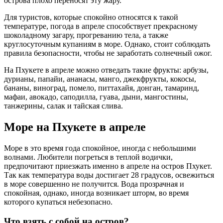
острова плохо переносят эту жару.
Для туристов, которые спокойно относятся к такой
температуре, погода в апреле способствует прекрасному
шоколадному загару, прогреванию тела, а также
круглосуточным купаниям в море. Однако, стоит соблюдать
правила безопасности, чтобы не заработать солнечный ожог.
На Пхукете в апреле можно отведать такие фрукты: арбузы,
дурианы, папайи, ананасы, манго, джекфрукты, кокосы,
бананы, виноград, помело, питтахайя, донган, тамаринд,
мафаи, авокадо, саподилла, гуава, дыни, мангостины,
танжерины, салак и тайская слива.
Море на Пхукете в апреле
Море в это время года спокойное, иногда с небольшими
волнами. Любители погреться в теплой водички,
предпочитают приезжать именно в апреле на остров Пхукет.
Так как температура воды достигает 28 градусов, освежиться
в море совершенно не получится. Вода прозрачная и
спокойная, однако, иногда возникает шторм, во время
которого купаться небезопасно.
Что взять с собой на остров?