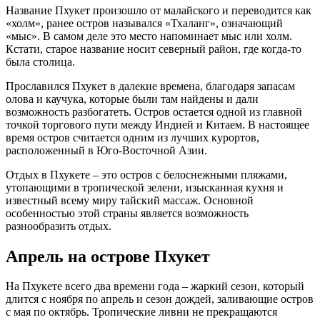
Название Пхукет произошло от малайского и переводится как
«холм», ранее остров назывался «Тхаланг», означающий
«мыс». В самом деле это место напоминает мыс или холм.
Кстати, старое название носит северный район, где когда-то
была столица.
Прославился Пхукет в далекие времена, благодаря запасам
олова и каучука, которые были там найдены и дали
возможность разбогатеть. Остров остается одной из главной
точкой торгового пути между Индией и Китаем. В настоящее
время остров считается одним из лучших курортов,
расположенный в Юго-Восточной Азии.
Отдых в Пхукете – это остров с белоснежными пляжами,
утопающими в тропической зелени, изысканная кухня и
известный всему миру тайский массаж. Основной
особенностью этой страны является возможность
разнообразить отдых.
Апрель на острове Пхукет
На Пхукете всего два времени года – жаркий сезон, который
длится с ноября по апрель и сезон дождей, заливающие остров
с мая по октябрь. Тропические ливни не прекращаются