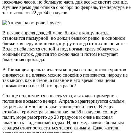
несколько часов, но большую часть дня все же светит солнце.
Лучшее время для отдыха с ноября по февраль, температура не
так высока от 22 до 34 градусов.
В начале апреля дождей мало, ближе к концу погода
становится пасмурной, но дожди бывают редко, в основном
ближе к вечеру или ночью, к утру и следа от них не остается.
Вода с неба льется стеной и под ногами сразу образуется
мощный поток, длится это около часа и потом наступает
блаженная прохлада.
В Таиланде апрель считается концом сезона, поток туристов
снижается, на пляжах можно спокойно понежится, народу не
так много, как в сезон, а главное в это время года цены
снижаются на все. И это прекрасно!
Солнце поднимается в шесть утра, а заходит примерно к
половине восьмого вечера. Апрель характеризуется слабым
ветром, да и многие пляжи защищены от него. В жару
столбик термометра зашкаливает за 38 градусов, солнце
палит, море разогрето до 28 градусов и очень высокая
влажность – идеальный отдых. И, все же, людям с больным
сердцем стоит остерегаться такого климата. Даже жители