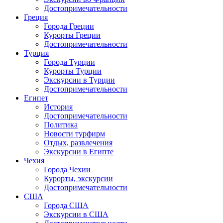
Достопримечательности
Греция
Города Греции
Курорты Греции
Достопримечательности
Турция
Города Турции
Курорты Турции
Экскурсии в Турции
Достопримечательности
Египет
История
Достопримечательности
Политика
Новости турфирм
Отдых, развлечения
Экскурсии в Египте
Чехия
Города Чехии
Курорты, экскурсии
Достопримечательности
США
Города США
Экскурсии в США