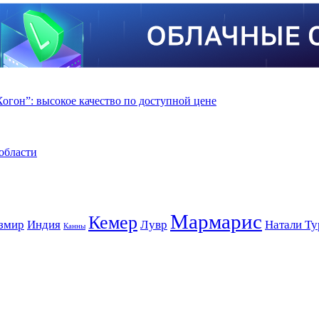
гон”: высокое качество по доступной цене
области
Мармарис
Кемер
змир
Индия
Лувр
Натали Ту
Канны