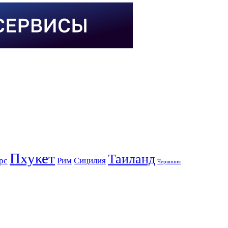
Пхукет
Таиланд
рс
Рим
Сицилия
Червиния