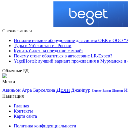
Свежие записи
Исполнительное оборудование для систем ОВК в ООО “Хо
Туры в Узбекистан из России
Купить билет на поезд или самолёт
Почему стоит обратиться в автосервис LR-Expert?
YagelHostel: лучший вариант проживания в Мурманске и 
Облачные БД
Метки
Дели
Авиньон
Агра
Барселона
Джайпур
И
Египет
Замки Шантии
Навигация
Главная
Контакты
Карта сайта
Политика конфиденциальности