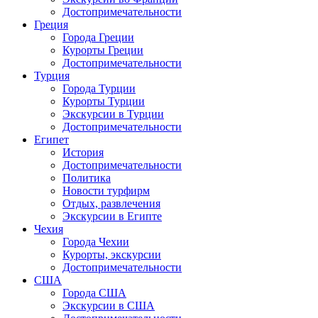
Достопримечательности
Греция
Города Греции
Курорты Греции
Достопримечательности
Турция
Города Турции
Курорты Турции
Экскурсии в Турции
Достопримечательности
Египет
История
Достопримечательности
Политика
Новости турфирм
Отдых, развлечения
Экскурсии в Египте
Чехия
Города Чехии
Курорты, экскурсии
Достопримечательности
США
Города США
Экскурсии в США