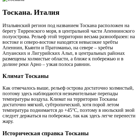
Тоскана. Италия
Итальянский регион под названием Тоскана расположен на
берегу Тирренского моря, в центральной части Апеннинского
полуострова. Рельеф этой территории весьма разнообразен: на
востоке и северо-востоке находятся невысокие хребты
Апеннин, Кьянти и Пратоманьо, на севере – хребты
Апуанских и Лигурийских Альп, в центральных районах
размещены холмистые области, а ближе к побережью и в
долине реки Арно – узкая полоса равнин.
Климат Тосканы
Как отмечалось выше, рельеф острова достаточно холмистый,
поэтому здесь наблюдаются незначительные перепады
температуры воздуха. Климат на территории Тосканы
достаточно мягкий, субтропический, хотя порой летом
температура поднимается до +45°C, поэтому в июльский зной
следует держаться на побережье, так как здесь легче перенести
жару.
Историческая справка Тосканы