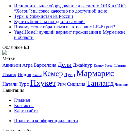
Исполнительное оборудование для систем ОВК в ООО
“Хогон”: высокое качество по доступной цене
Туры в Узбекистан из России
Купить билет на поезд или самолёт
Почему стоит обратиться в автосервис LR-Expert?
YagelHostel: лучший вариант проживания в Мурманске
и области
Облачные БД
Метки
Дели
Авиньон
Агра
Барселона
Джайпур
Египет
Замки Шантии
Мармарис
Кемер
Измир
Индия
Лувр
Канны
Пхукет
Таиланд
Натали Турс
Рим
Сицилия
Червиния
Навигация
Главная
Контакты
Карта сайта
Политика конфиденциальности
Поиск по сайту