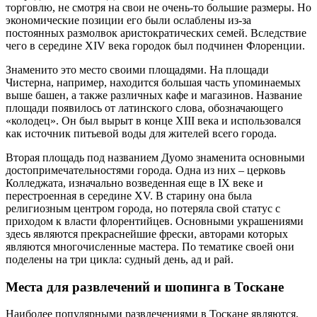
торговлю, не смотря на свои не очень-то большие размеры. Но
экономические позиции его были ослаблены из-за
постоянных размолвок аристократических семей. Вследствие
чего в середине XIV века городок был подчинен Флоренции.
Знаменито это место своими площадями. На площади
Чистерна, например, находится большая часть упоминаемых
выше башен, а также различных кафе и магазинов. Название
площади появилось от латинского слова, обозначающего
«колодец». Он был вырыт в конце XIII века и использовался
как источник питьевой воды для жителей всего города.
Вторая площадь под названием Дуомо знаменита основными
достопримечательностями города. Одна из них – церковь
Колледжата, изначально возведенная еще в IX веке и
перестроенная в середине XV. В старину она была
религиозным центром города, но потеряла свой статус с
приходом к власти флорентийцев. Основными украшениями
здесь являются прекраснейшие фрески, авторами которых
являются многочисленные мастера. По тематике своей они
поделены на три цикла: судный день, ад и рай.
Места для развлечений и шопинга в Тоскане
Наиболее популярными развлечениями в Тоскане являются,