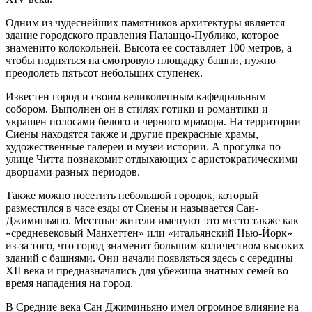
Одним из чудеснейших памятников архитектуры является
здание городского правления Палаццо-Публико, которое
знаменито колокольней. Высота ее составляет 100 метров, а
чтобы подняться на смотровую площадку башни, нужно
преодолеть пятьсот небольших ступенек.
Известен город и своим великолепным кафедральным
собором. Выполнен он в стилях готики и романтики и
украшен полосами белого и черного мрамора. На территории
Сиены находятся также и другие прекрасные храмы,
художественные галереи и музеи истории. А прогулка по
улице Читта познакомит отдыхающих с аристократическими
дворцами разных периодов.
Также можно посетить небольшой городок, который
разместился в часе езды от Сиены и называется Сан-
Джиминьяно. Местные жители именуют это место также как
«средневековый Манхеттен» или «итальянский Нью-Йорк»
из-за того, что город знаменит большим количеством высоких
зданий с башнями. Они начали появляться здесь с середины
XII века и предназначались для убежища знатных семей во
время нападения на город.
В Средние века Сан Джиминьяно имел огромное влияние на