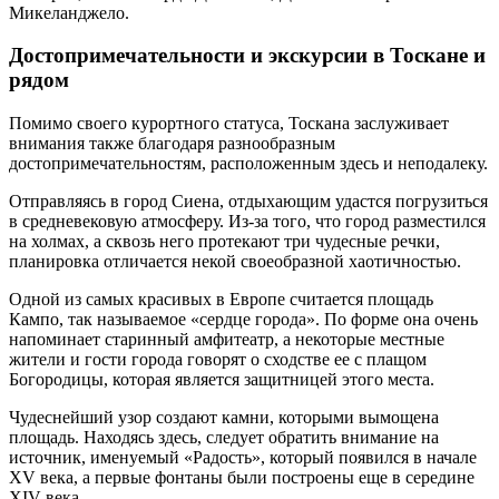
Микеланджело.
Достопримечательности и экскурсии в Тоскане и
рядом
Помимо своего курортного статуса, Тоскана заслуживает
внимания также благодаря разнообразным
достопримечательностям, расположенным здесь и неподалеку.
Отправляясь в город Сиена, отдыхающим удастся погрузиться
в средневековую атмосферу. Из-за того, что город разместился
на холмах, а сквозь него протекают три чудесные речки,
планировка отличается некой своеобразной хаотичностью.
Одной из самых красивых в Европе считается площадь
Кампо, так называемое «сердце города». По форме она очень
напоминает старинный амфитеатр, а некоторые местные
жители и гости города говорят о сходстве ее с плащом
Богородицы, которая является защитницей этого места.
Чудеснейший узор создают камни, которыми вымощена
площадь. Находясь здесь, следует обратить внимание на
источник, именуемый «Радость», который появился в начале
XV века, а первые фонтаны были построены еще в середине
XIV века.