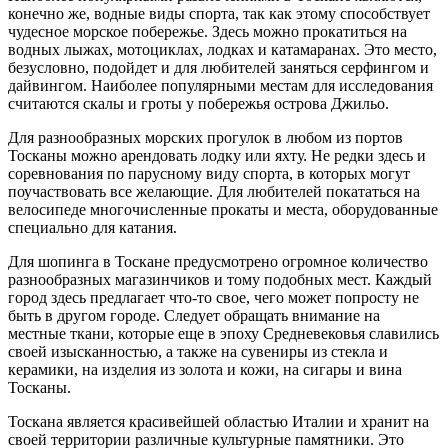
конечно же, водные виды спорта, так как этому способствует
чудесное морское побережье. Здесь можно прокатиться на
водных лыжах, мотоциклах, лодках и катамаранах. Это место,
безусловно, подойдет и для любителей заняться серфингом и
дайвингом. Наиболее популярными местам для исследования
считаются скалы и гроты у побережья острова Джильо.
Для разнообразных морских прогулок в любом из портов
Тосканы можно арендовать лодку или яхту. Не редки здесь и
соревнования по парусному виду спорта, в которых могут
поучаствовать все желающие. Для любителей покататься на
велосипеде многочисленные прокаты и места, оборудованные
специально для катания.
Для шопинга в Тоскане предусмотрено огромное количество
разнообразных магазинчиков и тому подобных мест. Каждый
город здесь предлагает что-то свое, чего может попросту не
быть в другом городе. Следует обращать внимание на
местные ткани, которые еще в эпоху Средневековья славились
своей изысканностью, а также на сувениры из стекла и
керамики, на изделия из золота и кожи, на сигары и вина
Тосканы.
Тоскана является красивейшей областью Италии и хранит на
своей территории различные культурные памятники. Это