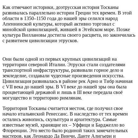
Как отмечают историки, доэтрусская история Тосканы
развивалась параллельно истории Греции тех времен. В этой
области в 1350–1150 года до нашей эры селился народ
Апеннинской культуры, который активно торговал с
минойской цивилизацией, жившей в Эгейском море. Позже
культура Виллановы достигла своего расцвета, но закончилась
с развитием цивилизации этрусков.
Они были одной из первых крупных цивилизаций на
территории северной Италии. Этруски стали создателями
транспортной инфраструктуры, развивали горное дело и
земледелие, создавали чудесные произведения искусства.
Цивилизация развивалась в районе рек Арно и Тибр начиная
с VII века до нашей эры. В VI веке до нашей эры она была
процветающей державой и лишь в III веке передала своё
могущество и территорию римлянам.
Территория Тосканы считается местом, где получил свое
начало итальянский Ренессанс. В наследство от тех времен
остались живопись, скульптура и архитектура. Самые
известные музей, хранящие их – Уффици и Барджелло во
Флоренции. Это место было родиной таких замечательных
мастеров, как Леонардо Да Винчи, Данте Алигьери и