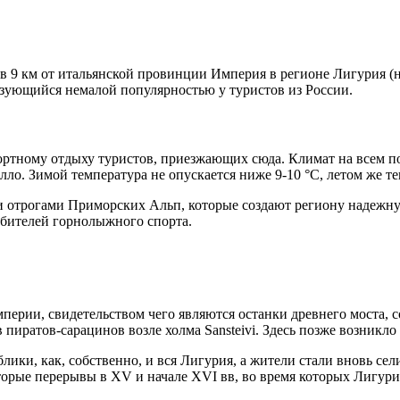
9 км от итальянской провинции Империя в регионе Лигурия (на 
ьзующийся немалой популярностью у туристов из России.
ортному отдыху туристов, приезжающих сюда. Климат на всем п
ло. Зимой температура не опускается ниже 9-10 °C, летом же те
отрогами Приморских Альп, которые создают региону надежную
бителей горнолыжного спорта.
перии, свидетельством чего являются останки древнего моста, 
 пиратов-сарацинов возле холма Sansteivi. Здесь позже возникл
блики, как, собственно, и вся Лигурия, а жители стали вновь се
оторые перерывы в XV и начале XVI вв, во время которых Лигур