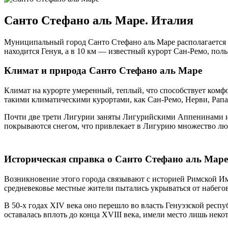
Санто Стефано аль Маре. Италия
Муниципальный город Санто Стефано аль Маре располагается в 
находится Генуя, а в 10 км — известный курорт Сан-Ремо, пол
Климат и природа Санто Стефано аль Маре
Климат на курорте умеренный, теплый, что способствует комф
такими климатическими курортами, как Сан-Ремо, Нерви, Рапал
Почти две трети Лигурии заняты Лигурийскими Аппенинами и 
покрываются снегом, что привлекает в Лигурию множество лю
Историческая справка о Санто Стефано аль Маре
Возникновение этого города связывают с историей Римской Им
средневековье местные жители пытались укрываться от набегов
В 50-х годах XIV века оно перешло во власть Генуэзской респу
оставалась вплоть до конца XVIII века, имели место лишь нек