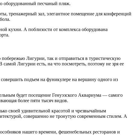
но оборудованный песчаный пляж.
соты, тренажерный зал, элегантное помещение для конференций
бола.
дной кухни. А поблизости от комплекса оборудована
орта.
о побережью Лигурии, так и отправиться в туристическую
самой Лигурии есть, на что посмотреть, поэтому не зря ее
совершить подъем на фуникулере на вершину одного из
тельным будет посещение Генуэзского Аквариума — самого
ывающая более пяти тысяч видов.
ько своей удивительной красотой и чрезвычайным
рхитектурой, совершенно не тронутую современным стилем. А
особняков нашего времени, фешенебельных ресторанов и