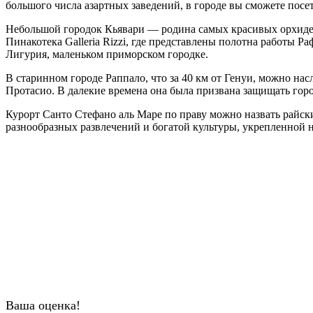
большого числа азартных заведений, в городе вы сможете посе
Небольшой городок Кьявари — родина самых красивых орхидей 
Пинакотека Galleria Rizzi, где представлены полотна работы Р
Лигурия, маленьком приморском городке.
В старинном городе Раппало, что за 40 км от Генуи, можно на
Протасио. В далекие времена она была призвана защищать горо
Курорт Санто Стефано аль Маре по праву можно назвать райск
разнообразных развлечений и богатой культуры, укрепленной 
Ваша оценка!