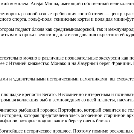
ский комплекс Aregai Marina, имеющий собственный великолеп
влетворить разнообразные требования гостей отеля — центр кра
ного спорта, гольф-поля, теннисные корты и поля для мини-фут
 котором подают блюда как средиземноморской, так и междунаро
ить вам в прокат велосипед для исследования окрестностей кур
остоятельно можно в различные познавательные экскурсии как п
ее с Италией княжество Монако и на Лазурный берег Франции. В 
ыми и удивительными историческими памятниками, вы сможете 
 площадке крепости Бегато. Несомненно интересным и познава
огромная коллекция рыб и земноводных со всей планеты, насчит
итается рыбацкий городок Портофино, который славится не тол
й историей, которая представлена здесь особенной старинной а
ьфинов, которые подплывают к берегу очень близко.
богатейшее историческое прошлое. Поэтому помимо роскошных 