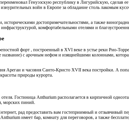
переименовал Генуэзскую республику в Лигурийскую, сделав ее
 изнурительных войн в Европе за обладание столь лакомым кус
, историческими достопримечательностями, а также виноградн
ой инфраструктурой, комфортабельными отелями и благоустроен
ре
постной форт , построенный в XVI веке в устье реки Рио-Торре
ое название) с арочным нефом и изящнейшими колоннами, которая
ня Арегаи и часовня Санто-Кристо XVII века постройки. А попа
 красоты природы курорта.
 отеля. Гостиница Anthurium располагается в кирпичной одноэта
м, морских пиний.
 Интернет, рад предоставить вам гостеприимный и отзывчивый п
 Anthurium имеет бар, комнату для переговоров, а также беспла