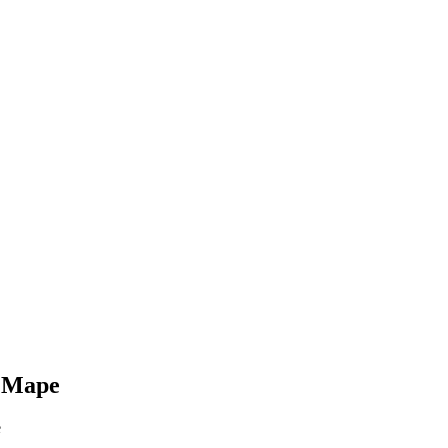
 Маре
е