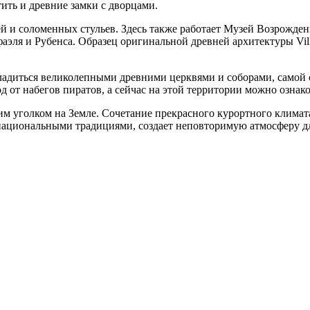
тить и древние замки с дворцами.
и соломенных стульев. Здесь также работает Музей Возрождени
афаэля и Рубенса. Образец оригинальной древней архитектуры Vil
сладиться великолепными древними церквями и соборами, самой 
д от набегов пиратов, а сейчас на этой территории можно озна
им уголком на Земле. Сочетание прекрасного курортного климат
национальными традициями, создает неповторимую атмосферу для