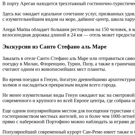
В порту Арегаи находится трехэтажный гостинично-туристиче
Здесь вас ожидает идеальное сочетание услуг, призванных удо
с изумительнейшим видом на море, дайвинг-центр, школа парус
Aregai Marina обладает большим рестораном на 150 человек, в
велосипедная дорожка длиной в 24 км — отель может предостав
Экскурсии из Санто Стефано аль Маре
Заказать в отеле Санто Стефано аль Маре или отправиться сам
поездку в Милан, Флоренцию, Турин, Пизу, а также в граничащ
считают одним из живописнейших мест планеты.
Во время поездки в Геную, богатую древнейшими архитектурн
холмов и насладиться прекрасным видом всего города.
Не менее изумительные виды Генуи ожидают вас на смотровой
современного и крупного во всей Европе центра, где собрана 
Еще одним популярнейшим местом для посещения туристами сч
гостеприимством местных жителей, но и более чем 1000-летне
прямо с набережной Портофино можно наблюдать за играми дел
Популярнейший современный курорт Сан-Ремо имеет также и 