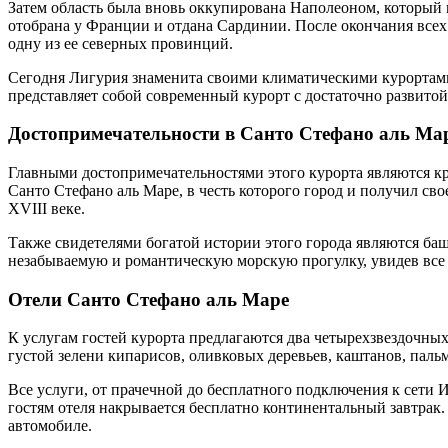
Затем область была вновь оккупирована Наполеоном, который 
отобрана у Франции и отдана Сардинии. После окончания всех
одну из ее северных провинций.
Сегодня Лигурия знаменита своими климатическими курортами
представляет собой современный курорт с достаточно развит
Достопримечательности в Санто Стефано аль Ма
Главными достопримечательностями этого курорта являются кре
Санто Стефано аль Маре, в честь которого город и получил св
XVIII веке.
Также свидетелями богатой истории этого города являются баш
незабываемую и романтическую морскую прогулку, увидев все
Отели Санто Стефано аль Маре
К услугам гостей курорта предлагаются два четырехзвездочных
густой зелени кипарисов, оливковых деревьев, каштанов, паль
Все услуги, от прачечной до бесплатного подключения к сети
гостям отеля накрывается бесплатно континентальный завтрак.
автомобиле.