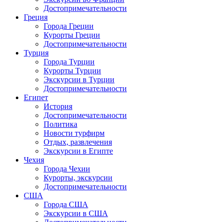
Достопримечательности
Греция
Города Греции
Курорты Греции
Достопримечательности
Турция
Города Турции
Курорты Турции
Экскурсии в Турции
Достопримечательности
Египет
История
Достопримечательности
Политика
Новости турфирм
Отдых, развлечения
Экскурсии в Египте
Чехия
Города Чехии
Курорты, экскурсии
Достопримечательности
США
Города США
Экскурсии в США