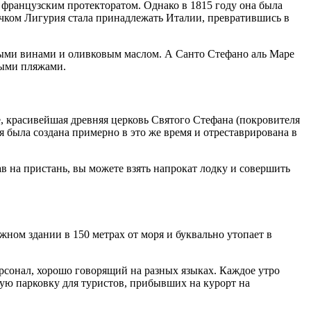
 французским протекторатом. Однако в 1815 году она была
очком Лигурия стала принадлежать Италии, превратившись в
ыми винами и оливковым маслом. А Санто Стефано аль Маре
ными пляжами.
, красивейшая древняя церковь Святого Стефана (покровителя
 была создана примерно в это же время и отреставрирована в
в на пристань, вы можете взять напрокат лодку и совершить
жном здании в 150 метрах от моря и буквально утопает в
ерсонал, хорошо говорящий на разных языках. Каждое утро
тную парковку для туристов, прибывших на курорт на