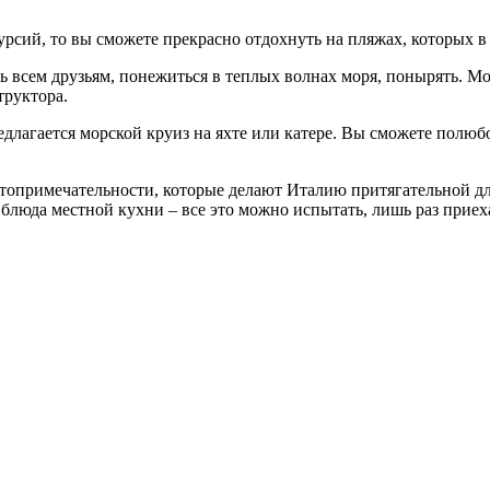
урсий, то вы сможете прекрасно отдохнуть на пляжах, которых в
ть всем друзьям, понежиться в теплых волнах моря, понырять. М
труктора.
длагается морской круиз на яхте или катере. Вы сможете полюб
топримечательности, которые делают Италию притягательной для
люда местной кухни – все это можно испытать, лишь раз приеха