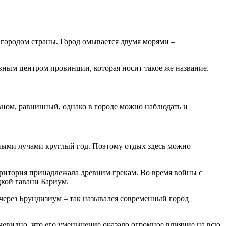
м городом страны. Город омывается двумя морями –
вным центром провинции, которая носит такое же название.
овном, равнинный, однако в городе можно наблюдать и
чными лучами круглый год. Поэтому отдых здесь можно
ерритория принадлежала древним грекам. Во время войны с
кой гавани Бариум.
 через Брундизиум – так назывался современный город
евидно, что его уменьшение оказало огромное влияние на всю