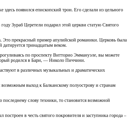
е здесь появился епископский трон. Его сделали из цельного
 году Зураб Церетели подарил этой церкви статую Святого
на. Это прекрасный пример апулийской романики. Церковь была
ый датируется тринадцатым веком.
. Прогуливаясь по проспекту Витторио Эммануэле, вы можете
оторый родился в Бари, — Николо Пиччини.
участвуют в различных музыкальных и драматических
я возможным выход к Балканскому полуострову и странам
по последнему слову техники, то становится возможной
 построен в честь святого покровителя и заступника города –