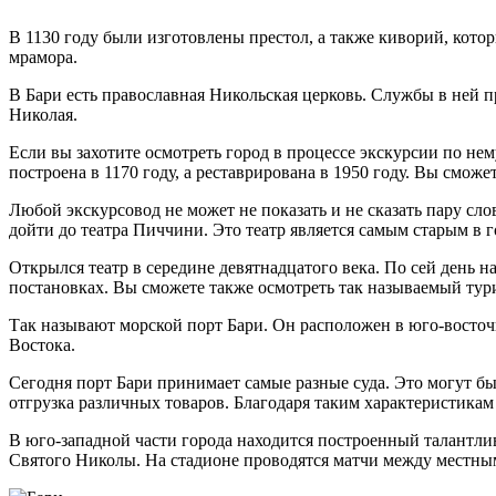
В 1130 году были изготовлены престол, а также киворий, кото
мрамора.
В Бари есть православная Никольская церковь. Службы в ней п
Николая.
Если вы захотите осмотреть город в процессе экскурсии по не
построена в 1170 году, а реставрирована в 1950 году. Вы смо
Любой экскурсовод не может не показать и не сказать пару сл
дойти до театра Пиччини. Это театр является самым старым в 
Открылся театр в середине девятнадцатого века. По сей день 
постановках. Вы сможете также осмотреть так называемый тур
Так называют морской порт Бари. Он расположен в юго-восточ
Востока.
Сегодня порт Бари принимает самые разные суда. Это могут быт
отгрузка различных товаров. Благодаря таким характеристика
В юго-западной части города находится построенный талантли
Святого Николы. На стадионе проводятся матчи между местны