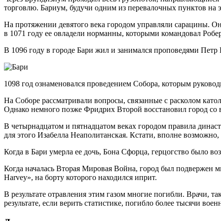
торговлю. Бариум, будучи одним из перевалочных пунктов на 
На протяжении девятого века городом управляли сарацины. Они
в 1071 году ее овладели норманны, которыми командовал Робер
В 1096 году в городе Бари жил и занимался проповедями Петр
1098 год ознаменовался проведением Собора, которым руково
На Соборе рассматривали вопросы, связанные с расколом католи
Однако немного позже Фридрих Второй восстановил город со 
В четырнадцатом и пятнадцатом веках городом правила династия
для этого Изабелла Неаполитанская. Кстати, вполне возможно
Когда в Бари умерла ее дочь, Бона Сфорца, герцогство было во
Когда началась Вторая Мировая Война, город был подвержен м
Harvey», на борту которого находился иприт.
В результате отравления этим газом многие погибли. Врачи, та
результате, если верить статистике, погибло более тысячи вое