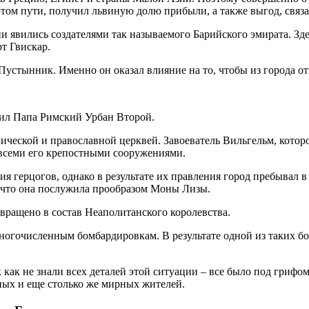
этом пути, получил львиную долю прибыли, а также выгод, свя
 явились создателями так называемого Барийского эмирата. Зде
т Гвискар.
 Пустынник. Именно он оказал влияние на то, чтобы из города 
дил Папа Римский Урбан Второй.
ческой и православной церквей. Завоеватель Вильгельм, которог
всеми его крепостными сооружениями.
 герцогов, однако в результате их правления город пребывал в 
, что она послужила прообразом Моны Лизы.
звращено в состав Неаполитанского королевства.
ногочисленным бомбардировкам. В результате одной из таких б
к как не знали всех деталей этой ситуации – все было под грифо
нных и еще столько же мирных жителей.