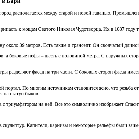
 в Бари
 город располагается между старой и новой гаванью. Промышлен
припасть к мощам Святого Николая Чудотворца. Их в 1087 году
у около 39 метров. Есть также и трансепт. Он сводчатый длино
в, а боковые нефы – шесть с половиной метра. С наружных сто
тры разделяют фасад на три части. С боковых сторон фасад име
ой портал. По многим источникам становится ясно, что резьба о
я на статуи быков.
а с триумфатором на ней. Все это символично изображает Спаси
 скульптур. Капители, карнизы и некоторые рельефы были заимс