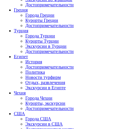
Достопримечательности
Греция
Города Греции
Курорты Греции
Достопримечательности
Турция
Города Турции
Курорты Турции
Экскурсии в Турции
Достопримечательности
Египет
История
Достопримечательности
Политика
Новости турфирм
Отдых, развлечения
Экскурсии в Египте
Чехия
Города Чехии
Курорты, экскурсии
Достопримечательности
США
Города США
Экскурсии в США