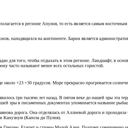
сполагается в регионе Апулия, то есть является самым восточны
ионов, находящихся на континенте. Барии является администрати
здан для того, чтобы отдыхать в этом регионе. Ландшафт, в осн
зону часто называют менее всех остальных гористой.
де около +23 +30 градусов. Море прекрасно прогревается солне
вилось три тысячи лет назад. В пятом веке до нашей эры эта т
ашей эры в письменных документах упоминается название рыбац
аянова дорога. Она отделялась от Аллиевой дороги и проходила
и Канузиум (Каноза ди Пулия).
в Грецию, Египет и страны Малой Азии. Поэтому совершенно оч