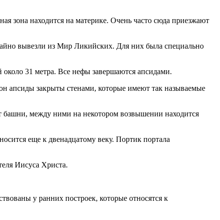
ная зона находится на материке. Очень часто сюда приезжают
 тайно вывезли из Мир Ликийских. Для них была специально
й около 31 метра. Все нефы завершаются апсидами.
рон апсиды закрыты стенами, которые имеют так называемые
ет башни, между ними на некотором возвышении находится
тносится еще к двенадцатому веку. Портик портала
теля Иисуса Христа.
твованы у ранних построек, которые относятся к