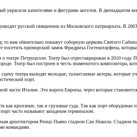
рый украсили капителями и фигурами ангелов. В двенадцатом век
роводит русский священник из Московского патриархата. В 2003
му, то вам обязательно покажут соборную церковь Святого Саби
жете посетить приморский замок Фридриха Гогенштауфена, котор
ов о театре Петруцелли. Театр был отреставрирован в 2010 году
городе. Театр был построен в честь знаменитого композитора, к
на сцену театра выходят молодые, талантливые актеры, которые 
истический порт.
ной части Италии. Это ворота Европы, через которые становитс
ь как круизные, так и грузовые суда. Так как порт оборудован 
м порт часто называют западным терминалом.
вым архитектором Ренцо Пьяно стадион Сан Никола. Стадион был
ми командами.