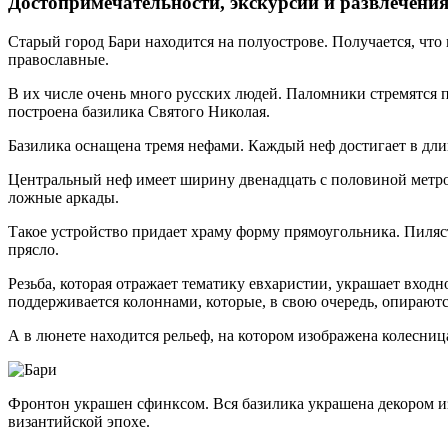
Достопримечательности, экскурсии и развлечения
Старый город Бари находится на полуострове. Получается, что
православные.
В их числе очень много русских людей. Паломники стремятся 
построена базилика Святого Николая.
Базилика оснащена тремя нефами. Каждый неф достигает в длин
Центральный неф имеет ширину двенадцать с половиной метро
ложные аркады.
Такое устройство придает храму форму прямоугольника. Пиляс
прясло.
Резьба, которая отражает тематику евхаристии, украшает входн
поддерживается колоннами, которые, в свою очередь, опираютс
А в люнете находится рельеф, на котором изображена колесниц
Фронтон украшен сфинксом. Вся базилика украшена декором из
византийской эпохе.