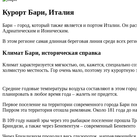
Курорт Бари, Италия
Бари – город, который также является и портом Италии. Он ра
Адриатическим и Ионическим.
В этом регионе самая длинная береговая линия среди всех рег
Климат Бари, историческая справка
Климат характеризуется мягкостью, он, кажется, специально со
холмистую местность. Гор очень мало, поэтому эту курортную 
Средние годовые температуры воздуха составляют в этом горо
планировать в любое время года – жалеть не придется.
Первое поселение на территории современного города Бари поя
Пирром эта территория отошла римлянам. Около 181 года до н
В 109 году нашей эры через это рыбацкое поселение прошла Тр
Бриндизи, а также через Беневентум – современный Беневенто 
Через Брундизиум проходил весь грузопоток, направляющийся 