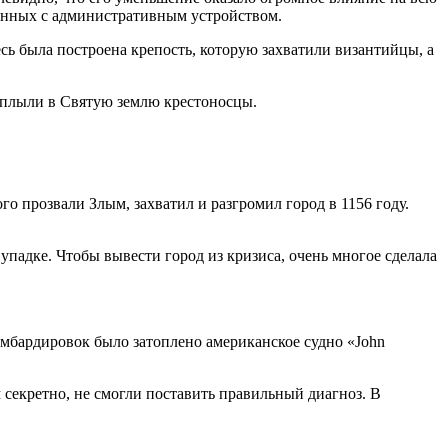
занных с административным устройством.
сь была построена крепость, которую захватили византийцы, а
отплыли в Святую землю крестоносцы.
о прозвали Злым, захватил и разгромил город в 1156 году.
упадке. Чтобы вывести город из кризиса, очень многое сделала
омбардировок было затоплено американское судно «John
м секретно, не смогли поставить правильный диагноз. В