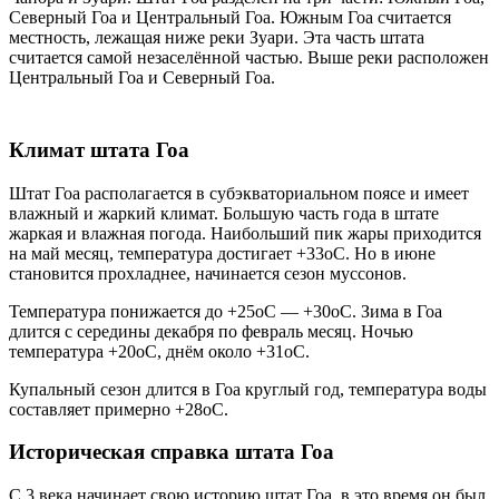
Северный Гоа и Центральный Гоа. Южным Гоа считается
местность, лежащая ниже реки Зуари. Эта часть штата
считается самой незаселённой частью. Выше реки расположен
Центральный Гоа и Северный Гоа.
Климат штата Гоа
Штат Гоа располагается в субэкваториальном поясе и имеет
влажный и жаркий климат. Большую часть года в штате
жаркая и влажная погода. Наибольший пик жары приходится
на май месяц, температура достигает +33оС. Но в июне
становится прохладнее, начинается сезон муссонов.
Температура понижается до +25оС — +30оС. Зима в Гоа
длится с середины декабря по февраль месяц. Ночью
температура +20оС, днём около +31оС.
Купальный сезон длится в Гоа круглый год, температура воды
составляет примерно +28оС.
Историческая справка штата Гоа
С 3 века начинает свою историю штат Гоа, в это время он был