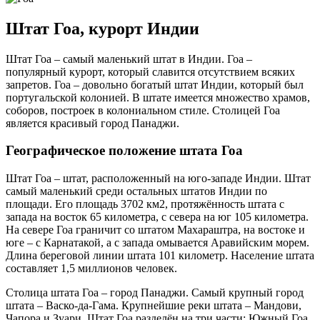
Штат Гоа, курорт Индии
Штат Гоа – самый маленький штат в Индии. Гоа –
популярный курорт, который славится отсутствием всяких
запретов. Гоа – довольно богатый штат Индии, который был
португальской колонией. В штате имеется множество храмов,
соборов, построек в колониальном стиле. Столицей Гоа
является красивый город Панаджи.
Географическое положение штата Гоа
Штат Гоа – штат, расположенный на юго-западе Индии. Штат
самый маленький среди остальных штатов Индии по
площади. Его площадь 3702 км2, протяжённость штата с
запада на восток 65 километра, с севера на юг 105 километра.
На севере Гоа граничит со штатом Махараштра, на востоке и
юге – с Карнатакой, а с запада омывается Аравийским морем.
Длина береговой линии штата 101 километр. Население штата
составляет 1,5 миллионов человек.
Столица штата Гоа – город Панаджи. Самый крупный город
штата – Васко-да-Гама. Крупнейшие реки штата – Мандови,
Чапора и Зуари. Штат Гоа разделён на три части: Южный Гоа,