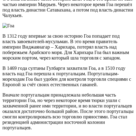
частью империи Маурьев. Через некоторое время Гоа перешёл
под власть династии Сатавахана, а потом под власть династии
Чалукьев.
В 1312 году впервые за свою историю Гоа попадает под
власть завоевателей-мусульман. В это время правитель
империи Виджаянагар – Харихара, потерял власть над
побережьем Арабского моря. Для Харихара Гоа был важным
морским портом, через который шла торговля с западом.
В 1469 года султаны Гулбарги захватили Гоа, а в 1510 году
власть над Гоа перешла к португальцам. Португальцам-
мореходам Гоа был удобен для контроля торговли специями с
Европой за счёт своих естественных гаваней.
Вначале португальцам принадлежала небольшая часть
территории Гоа, но через некоторое время тюрки ушли с
захваченной ранее ими территории, и во власти португальцев
оказался достаточно большой район. После этого португальцы
смогли контролировать всю торговлю пряностями. Гоа стал
резиденцией администрации восточной колонии
португальцев.