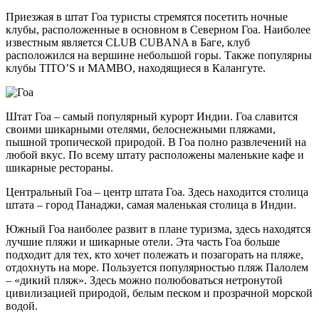
Приезжая в штат Гоа туристы стремятся посетить ночные
клубы, расположенные в основном в Северном Гоа. Наиболее
известным является CLUB CUBANA в Баге, клуб
расположился на вершине небольшой горы. Также популярны
клубы TITO’S и MAMBO, находящиеся в Калангуте.
Штат Гоа – самый популярный курорт Индии. Гоа славится
своими шикарными отелями, белоснежными пляжами,
пышной тропической природой. В Гоа полно развлечений на
любой вкус. По всему штату расположены маленькие кафе и
шикарные рестораны.
Центральный Гоа – центр штата Гоа. Здесь находится столица
штата – город Панаджи, самая маленькая столица в Индии.
Южный Гоа наиболее развит в плане туризма, здесь находятся
лучшие пляжи и шикарные отели. Эта часть Гоа больше
подходит для тех, кто хочет полежать и позагорать на пляже,
отдохнуть на море. Пользуется популярностью пляж Палолем
– «дикий пляж». Здесь можно полюбоваться нетронутой
цивилизацией природой, белым песком и прозрачной морской
водой.