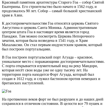
Красивый памятник архитектуры Старого Гоа – собор Святой
Екатерины. Его строительство было начато в 1562 году, и
продолжалось 90 лет. Собор – самый большой христианский
храм в Азии.
К достопримечательностям Гоа относятся церковь Святого
Августина и церковь Санта Моника. Административным
центром штата Гоа в настоящее время является город
Панаджи. Там можно посмотреть Церковь Непорочного
зачатия, которая была возведена в 1541 году, и Храм
Махалаксми. Он стал первым индуистским храмом, который
был построен португальцами.
В Гоа построен португальский порт Агуада – красивое,
уникальное место с поражающими достопримечательностями.
С порта открывается изумительный вид на реку Мандори,
которая несёт свои воды уже не одну тысячу лет. На
территории порта находится Форт Агуада, который был
создан в 1612 году, и служил бастионом против немецких и
британских наступлений.
На протяжении веков форт не был разрушен и до наших дней
сохранился в отличном состоянии. В целости все 79 пушек и