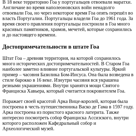
В 18 веке территорию Гоа у португальцев отвоевали маратхи.
Англичане во время наполеоновских войн ненадолго
отвоевали Гоа, но через некоторое время Гоа опять перешёл во
власть Португалии. Португальцы владели Гоа до 1961 года. За
время своего правления португальцы построили в Гоа много
красивых памятников, храмов, мечетей, которые сохранились
и до настоящего времени.
Достопримечательности в штате Гоа
Штат Гоа – древняя территория, на которой сохранилось
много исторических достопримечательностей. В Старом Гоа
наиболее заметно влияние португальской культуры. Яркий
пример – часовня Базилика Бом-Иисуса. Она была возведена в
стиле барокко в 16 веке. Изнутри часовня вся украшена
резными украшениями. Внутри хранятся мощи Святого
Франциска Хавьера, который считается покровителем Гоа.
Поражает своей красотой Арка Вице-королей, которая была
построена в честь путешественника Васко де Гама в 1597 году.
Арка построена из пористого красного латерита. Также
интересно посмотреть собор Франциска Ассизского, внутри
которого расположен Кафедральный собор и
Археологический музей.