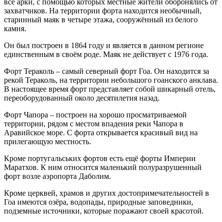
все арки, с помощью которых местные жители оборонялись от
захватчиков. На территории форта находится необычный,
старинный маяк в четыре этажа, сооружённый из белого
камня.
Он был построен в 1864 году и является в данном регионе
единственным в своём роде. Маяк не действует с 1976 года.
Форт Тераколь – самый северный форт Гоа. Он находится за
рекой Тераколь, на территории небольшого гоанского анклава.
В настоящее время форт представляет собой шикарный отель,
переоборудованный около десятилетия назад.
Форт Чапора – построен на хорошо просматриваемой
территории, рядом с местом впадения реки Чапора в
Аравийское море. С форта открывается красивый вид на
прилегающую местность.
Кроме португальських фортов есть ещё форты Империи
Маратхов. К ним относится маленький полуразрушенный
форт возле аэропорта Даболим.
Кроме церквей, храмов и других достопримечательностей в
Гоа имеются озёра, водопады, природные заповедники,
подземные источники, которые поражают своей красотой.