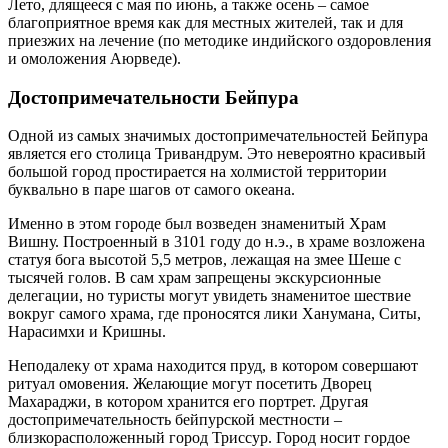
Лето, длящееся с мая по июнь, а также осень – самое
благоприятное время как для местных жителей, так и для
приезжих на лечение (по методике индийского оздоровления
и омоложения Аюрведе).
Достопримечательности Бейпура
Одной из самых значимых достопримечательностей Бейпура
является его столица Тривандрум. Это невероятно красивый
большой город простирается на холмистой территории
буквально в паре шагов от самого океана.
Именно в этом городе был возведен знаменитый Храм
Вишну. Построенный в 3101 году до н.э., в храме возложена
статуя бога высотой 5,5 метров, лежащая на змее Шеше с
тысячей голов. В сам храм запрещены экскурсионные
делегации, но туристы могут увидеть знаменитое шествие
вокруг самого храма, где проносятся лики Ханумана, Ситы,
Нарасимхи и Кришны.
Неподалеку от храма находится пруд, в котором совершают
ритуал омовения. Желающие могут посетить Дворец
Махараджи, в котором хранится его портрет. Другая
достопримечательность бейпурской местности –
близкорасположенный город Триссур. Город носит гордое