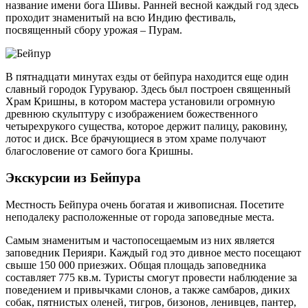
название имени бога Шивы. Ранней весной каждый год здесь
проходит знаменитый на всю Индию фестиваль,
посвященный сбору урожая – Пурам.
В пятнадцати минутах езды от бейпура находится еще один
славный городок Гуруваюр. Здесь был построен священный
Храм Кришны, в котором мастера установили огромную
древнюю скульптуру с изображением божественного
четырехрукого существа, которое держит палицу, раковину,
лотос и диск. Все брачующиеся в этом храме получают
благословение от самого бога Кришны.
Экскурсии из Бейпура
Местность Бейпура очень богатая и живописная. Посетите
неподалеку расположенные от города заповедные места.
Самым знаменитым и частопосещаемым из них является
заповедник Перияри. Каждый год это дивное место посещают
свыше 150 000 приезжих. Общая площадь заповедника
составляет 775 кв.м. Туристы смогут провести наблюдение за
поведением и привычками слонов, а также самбаров, диких
собак, пятнистых оленей, тигров, бизонов, ленивцев, пантер,