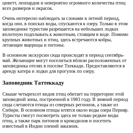
циветт, леопардов и невероятно огромного количества птиц
всех размеров и окрасок.
Очень интересно наблюдать за слонами в летний период,
когда они, в поисках воды, спускаются к озеру. Только в этом
заповеднике туристам разрешается на небольших лодках
вплотную подплывать к животным, стоящим в воде. Помимо
крупных животных и птиц, здесь встречаются кобры,
летающие ящерицы и питоны.
В основном экскурсии сюда происходят в период сентябрь-
май. Желающие могут поселиться вблизи расположенных от
заповедника отелях в поселке Тхеккади. Предоставляются в
аренду катера и лодки для прогулок по озеру.
Заповедник Таттеккаду
Свыше четырехсот видов птиц обитает на территории этой
заповедной зоны, построенной в 1983 году. В зимний период
сюда слетаются птицы из северных регионов, а также из
Сибири. В основном птицы ютятся около воды озера Перияр.
Туристы смогут посмотреть здесь не только редкие виды
птиц, а также парк питонов и крокодилов и посетить
известный в Индии олений заказник.