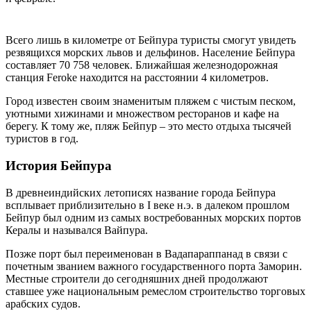
Всего лишь в километре от Бейпура туристы смогут увидеть
резвящихся морских львов и дельфинов. Население Бейпура
составляет 70 758 человек. Ближайшая железнодорожная
станция Feroke находится на расстоянии 4 километров.
Город известен своим знаменитым пляжем с чистым песком,
уютными хижинами и множеством ресторанов и кафе на
берегу. К тому же, пляж Бейпур – это место отдыха тысячей
туристов в год.
История Бейпура
В древнеиндийских летописях название города Бейпура
всплывает приблизительно в I веке н.э. в далеком прошлом
Бейпур был одним из самых востребованных морских портов
Кералы и назывался Вайпура.
Позже порт был переименован в Вадапараппанад в связи с
почетным званием важного государственного порта Заморин.
Местные строители до сегодняшних дней продолжают
ставшее уже национальным ремеслом строительство торговых
арабских судов.