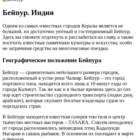
Бейпур. Индия
Одним из самых известных городов Кералы является не
большой, но достаточно уютный и гостеприимный Бейпур.
Здесь вы сможете отдохнуть и расслабиться на славу, а также
посетить известные памятники культуры и искусства, особо
не затрачивая средства на многочасовые поездки.
Географическое положение Бейпура
Бейпур — сравнительно небольшого размера городок,
расположенный в устье реки Чалияр. Бейпур – это город
портового типа, находится всего лишь в 10 минут езды от
города Каликут. Так же как и в былые времена здесь до сих
пор идет строительство судоходного транспорта (лодки дхоу,
арабские), которые скупают богатые владельцы судов из
персидских стран.
В Бейпуре находится известная галерея текстиля и центр
ткачество местных мастеров – TASARA. Совсем неподалеку
от города расположились заповедник птиц Кадалунди
Нагарам и гавань рыбаков. В основном их посещают в марте
и феврале.