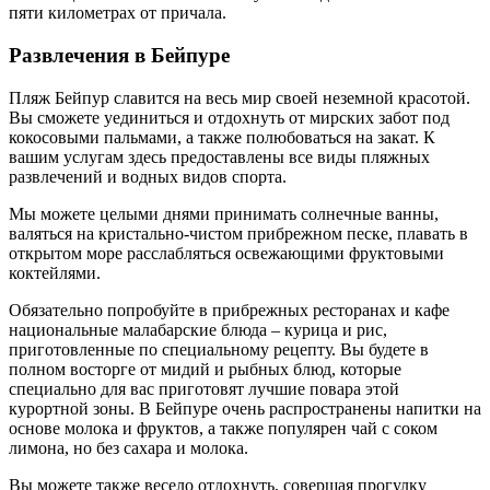
пяти километрах от причала.
Развлечения в Бейпуре
Пляж Бейпур славится на весь мир своей неземной красотой.
Вы сможете уединиться и отдохнуть от мирских забот под
кокосовыми пальмами, а также полюбоваться на закат. К
вашим услугам здесь предоставлены все виды пляжных
развлечений и водных видов спорта.
Мы можете целыми днями принимать солнечные ванны,
валяться на кристально-чистом прибрежном песке, плавать в
открытом море расслабляться освежающими фруктовыми
коктейлями.
Обязательно попробуйте в прибрежных ресторанах и кафе
национальные малабарские блюда – курица и рис,
приготовленные по специальному рецепту. Вы будете в
полном восторге от мидий и рыбных блюд, которые
специально для вас приготовят лучшие повара этой
курортной зоны. В Бейпуре очень распространены напитки на
основе молока и фруктов, а также популярен чай с соком
лимона, но без сахара и молока.
Вы можете также весело отдохнуть, совершая прогулку