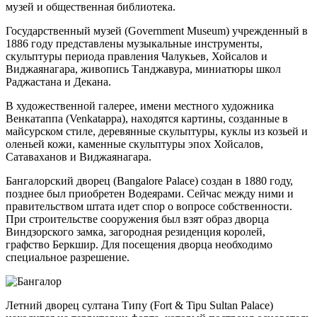
музей и общественная библиотека.
Государственный музей (Government Museum) учрежденный в
1886 году представлены музыкальные инструменты,
скульптуры периода правления Чалукьев, Хойсалов и
Виджаянагара, живопись Танджавура, миниатюры школ
Раджастана и Декана.
В художественной галерее, имени местного художника
Венкатаппа (Venkatappa), находятся картины, созданные в
майсурском стиле, деревянные скульптуры, куклы из козьей и
оленьей кожи, каменные скульптуры эпох Хойсалов,
Сатаваханов и Виджаянагара.
Бангалорский дворец (Bangalore Palace) создан в 1880 году,
позднее был приобретен Водеярами. Сейчас между ними и
правительством штата идет спор о вопросе собственности.
При строительстве сооружения был взят образ дворца
Виндзорского замка, загородная резиденция королей,
графство Беркшир. Для посещения дворца необходимо
специальное разрешение.
Летний дворец султана Типу (Fort & Tipu Sultan Palace)