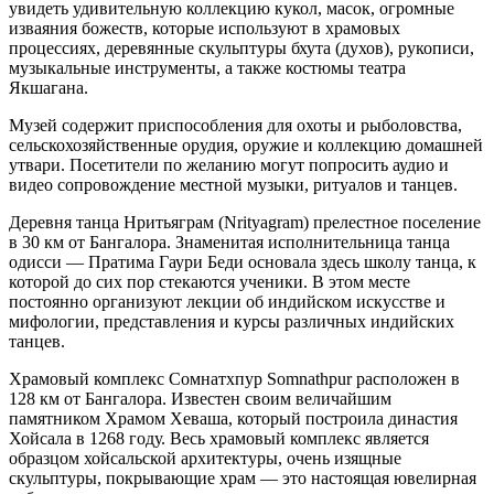
увидеть удивительную коллекцию кукол, масок, огромные
изваяния божеств, которые используют в храмовых
процессиях, деревянные скульптуры бхута (духов), рукописи,
музыкальные инструменты, а также костюмы театра
Якшагана.
Музей содержит приспособления для охоты и рыболовства,
сельскохозяйственные орудия, оружие и коллекцию домашней
утвари. Посетители по желанию могут попросить аудио и
видео сопровождение местной музыки, ритуалов и танцев.
Деревня танца Нритьяграм (Nrityagram) прелестное поселение
в 30 км от Бангалора. Знаменитая исполнительница танца
одисси — Пратима Гаури Беди основала здесь школу танца, к
которой до сих пор стекаются ученики. В этом месте
постоянно организуют лекции об индийском искусстве и
мифологии, представления и курсы различных индийских
танцев.
Храмовый комплекс Сомнатхпур Somnathpur расположен в
128 км от Бангалора. Известен своим величайшим
памятником Храмом Хеваша, который построила династия
Хойсала в 1268 году. Весь храмовый комплекс является
образцом хойсальской архитектуры, очень изящные
скульптуры, покрывающие храм — это настоящая ювелирная