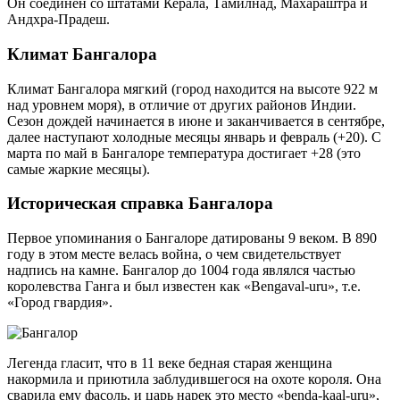
Он соединен со штатами Керала, Тамилнад, Махараштра и
Андхра-Прадеш.
Климат Бангалора
Климат Бангалора мягкий (город находится на высоте 922 м
над уровнем моря), в отличие от других районов Индии.
Сезон дождей начинается в июне и заканчивается в сентябре,
далее наступают холодные месяцы январь и февраль (+20). С
марта по май в Бангалоре температура достигает +28 (это
самые жаркие месяцы).
Историческая справка Бангалора
Первое упоминания о Бангалоре датированы 9 веком. В 890
году в этом месте велась война, о чем свидетельствует
надпись на камне. Бангалор до 1004 года являлся частью
королевства Ганга и был известен как «Bengaval-uru», т.е.
«Город гвардия».
Легенда гласит, что в 11 веке бедная старая женщина
накормила и приютила заблудившегося на охоте короля. Она
сварила ему фасоль, и царь нарек это место «benda-kaal-uru»,