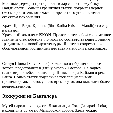
Местные фермеры преподносят в дар священному быку
Нанди орехи. Большая гранитная статуя, покрытая черной
смесью растительного масла и древесного угля, является
объектом поклонения.
Храм Шри Радда Кришна (Shri Radha Krishna Mandir) его еще
называют
Храмовый комплекс ISKON. Представляет собой современное
здание из стеклобетона, полностью соответствующее древним
традициям храмовой архитектуры. Является современно-
оборудованной гостиницей для всех категорий паломников.
Статуя Шивы (Shiva Statue). Божество изображено в позе
лотоса, представляет в длину около 20 метров. На заднем
плане видно небесное жилище Шивы – гора Кайлаш и река
Ганга. Ночью статуя подсвечивается специальными
прожекторами, поэтому в это время суток она выглядит более
величественной.
Экскурсии из Бангалора
Музей народных искусств Джанапанда Лока (Janapada Loka)
находится в 53 км по Майсорской дороге. Здесь можно