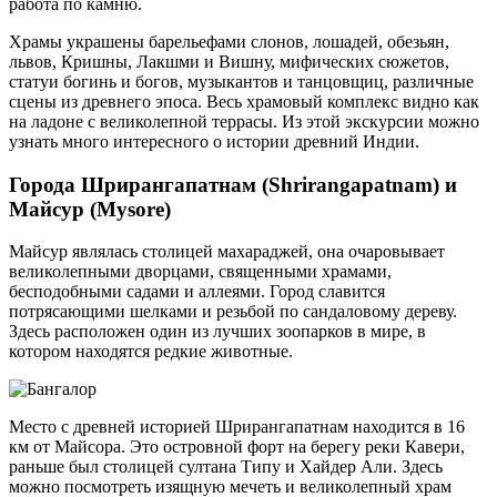
работа по камню.
Храмы украшены барельефами слонов, лошадей, обезьян,
львов, Кришны, Лакшми и Вишну, мифических сюжетов,
статуи богинь и богов, музыкантов и танцовщиц, различные
сцены из древнего эпоса. Весь храмовый комплекс видно как
на ладоне с великолепной террасы. Из этой экскурсии можно
узнать много интересного о истории древний Индии.
Города Шрирангапатнам (Shrirangapatnam) и
Майсур (Мysore)
Майсур являлась столицей махараджей, она очаровывает
великолепными дворцами, священными храмами,
бесподобными садами и аллеями. Город славится
потрясающими шелками и резьбой по сандаловому дереву.
Здесь расположен один из лучших зоопарков в мире, в
котором находятся редкие животные.
Место с древней историей Шрирангапатнам находится в 16
км от Майсора. Это островной форт на берегу реки Кавери,
раньше был столицей султана Типу и Хайдер Али. Здесь
можно посмотреть изящную мечеть и великолепный храм