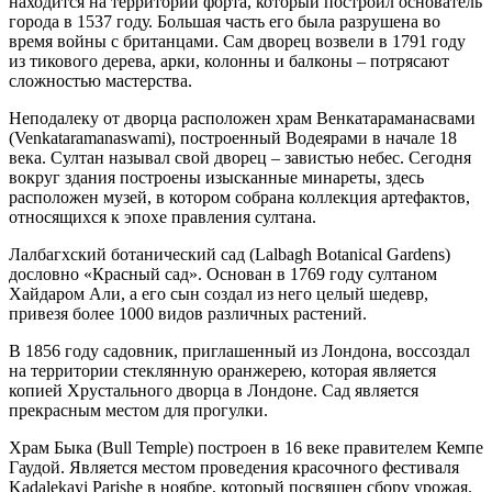
находится на территории форта, который построил основатель
города в 1537 году. Большая часть его была разрушена во
время войны с британцами. Сам дворец возвели в 1791 году
из тикового дерева, арки, колонны и балконы – потрясают
сложностью мастерства.
Неподалеку от дворца расположен храм Венкатараманасвами
(Venkataramanaswami), построенный Водеярами в начале 18
века. Султан называл свой дворец – завистью небес. Сегодня
вокруг здания построены изысканные минареты, здесь
расположен музей, в котором собрана коллекция артефактов,
относящихся к эпохе правления султана.
Лалбагхский ботанический сад (Lalbagh Botanical Gardens)
дословно «Красный сад». Основан в 1769 году султаном
Хайдаром Али, а его сын создал из него целый шедевр,
привезя более 1000 видов различных растений.
В 1856 году садовник, приглашенный из Лондона, воссоздал
на территории стеклянную оранжерею, которая является
копией Хрустального дворца в Лондоне. Сад является
прекрасным местом для прогулки.
Храм Быка (Bull Temple) построен в 16 веке правителем Кемпе
Гаудой. Является местом проведения красочного фестиваля
Kadalekayi Parishe в ноябре, который посвящен сбору урожая.