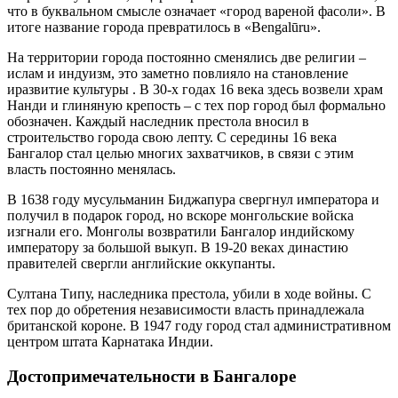
что в буквальном смысле означает «город вареной фасоли». В
итоге название города превратилось в «Bengalūru».
На территории города постоянно сменялись две религии –
ислам и индуизм, это заметно повлияло на становление
иразвитие культуры . В 30-х годах 16 века здесь возвели храм
Нанди и глиняную крепость – с тех пор город был формально
обозначен. Каждый наследник престола вносил в
строительство города свою лепту. С середины 16 века
Бангалор стал целью многих захватчиков, в связи с этим
власть постоянно менялась.
В 1638 году мусульманин Биджапура свергнул императора и
получил в подарок город, но вскоре монгольские войска
изгнали его. Монголы возвратили Бангалор индийскому
императору за большой выкуп. В 19-20 веках династию
правителей свергли английские оккупанты.
Султана Типу, наследника престола, убили в ходе войны. С
тех пор до обретения независимости власть принадлежала
британской короне. В 1947 году город стал административном
центром штата Карнатака Индии.
Достопримечательности в Бангалоре