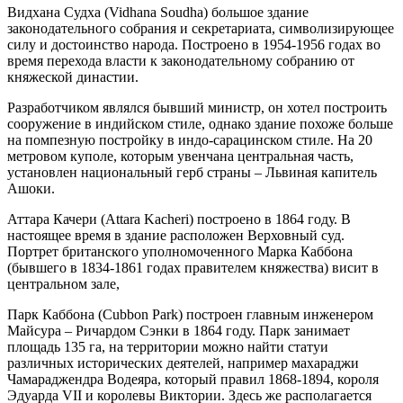
Видхана Судха (Vidhana Soudha) большое здание
законодательного собрания и секретариата, символизирующее
силу и достоинство народа. Построено в 1954-1956 годах во
время перехода власти к законодательному собранию от
княжеской династии.
Разработчиком являлся бывший министр, он хотел построить
сооружение в индийском стиле, однако здание похоже больше
на помпезную постройку в индо-сарацинском стиле. На 20
метровом куполе, которым увенчана центральная часть,
установлен национальный герб страны – Львиная капитель
Ашоки.
Аттара Качери (Attara Kacheri) построено в 1864 году. В
настоящее время в здание расположен Верховный суд.
Портрет британского уполномоченного Марка Каббона
(бывшего в 1834-1861 годах правителем княжества) висит в
центральном зале,
Парк Каббона (Cubbon Park) построен главным инженером
Майсура – Ричардом Сэнки в 1864 году. Парк занимает
площадь 135 га, на территории можно найти статуи
различных исторических деятелей, например махараджи
Чамараджендра Водеяра, который правил 1868-1894, короля
Эдуарда VII и королевы Виктории. Здесь же располагается