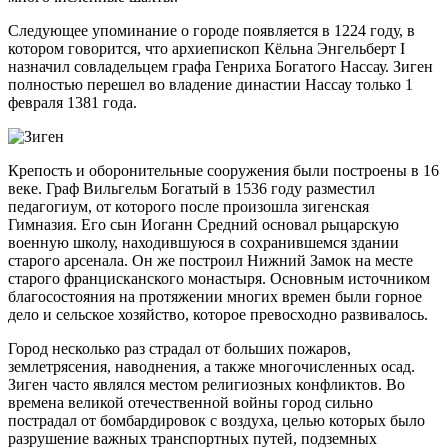
Следующее упоминание о городе появляется в 1224 году, в
котором говорится, что архиепископ Кёльна Энгельберт I
назначил совладельцем графа Генриха Богатого Нассау. Зиген
полностью перешел во владение династии Нассау только 1
февраля 1381 года.
Крепость и оборонительные сооружения были построены в 16
веке. Граф Вильгельм Богатый в 1536 году разместил
педагогиум, от которого после произошла зигенская
Гимназия. Его сын Иоганн Средний основал рыцарскую
военную школу, находившуюся в сохранившемся здании
старого арсенала. Он же построил Нижний Замок на месте
старого францисканского монастыря. Основным источником
благосостояния на протяжении многих времен были горное
дело и сельское хозяйство, которое превосходно развивалось.
Город несколько раз страдал от больших пожаров,
землетрясения, наводнения, а также многочисленных осад.
Зиген часто являлся местом религиозных конфликтов. Во
времена великой отечественной войны город сильно
пострадал от бомбардировок с воздуха, целью которых было
разрушение важных транспортных путей, подземных