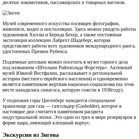
десятки локомотивов, пассажирских и товарных вагонов.
Музей современного искусства посвящен фотографии,
живописи, видео и инсталляции. Здесь можно увидеть работы
художников Хиллы и Бернда Бехер, а также постоянная
экспозиция коллекции Лабрехт-Шадеберг, которая
представляет работы всех художников международного ранга,
удостоенных Премии Рубенса.
Подземные штольни можно посетить в музее горного дела
под названием «Штольни Райнхольда Форстера». Активный
музей Южной Вестфалии, рассказывает о региональной
истории (местного еврейского населения) и одновременно
является памятником жертвам национал-социализма (на этом
месте находилась синагога, которую сожгли в 1938году).
У подножия горы Цигенберг находится специальное
хранилище для газа — газгольдер (Gasholder), которое в
настоящие дни считается памятником расцвета
индустриальной эпохи. Это один из трех в мире резервуаров в
форме шара, имеющий клепаный корпус.
Экскурсии из Зигена