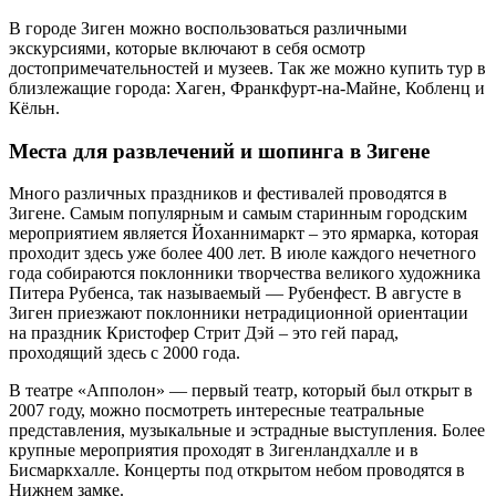
В городе Зиген можно воспользоваться различными
экскурсиями, которые включают в себя осмотр
достопримечательностей и музеев. Так же можно купить тур в
близлежащие города: Хаген, Франкфурт-на-Майне, Кобленц и
Кёльн.
Места для развлечений и шопинга в Зигене
Много различных праздников и фестивалей проводятся в
Зигене. Самым популярным и самым старинным городским
мероприятием является Йоханнимаркт – это ярмарка, которая
проходит здесь уже более 400 лет. В июле каждого нечетного
года собираются поклонники творчества великого художника
Питера Рубенса, так называемый — Рубенфест. В августе в
Зиген приезжают поклонники нетрадиционной ориентации
на праздник Кристофер Стрит Дэй – это гей парад,
проходящий здесь с 2000 года.
В театре «Апполон» — первый театр, который был открыт в
2007 году, можно посмотреть интересные театральные
представления, музыкальные и эстрадные выступления. Более
крупные мероприятия проходят в Зигенландхалле и в
Бисмаркхалле. Концерты под открытом небом проводятся в
Нижнем замке.