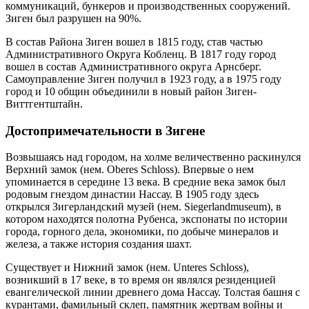
коммуникаций, бункеров и производственных сооружений.
Зиген был разрушен на 90%.
В состав Района Зиген вошел в 1815 году, став частью
Административного Округа Кобленц. В 1817 году город
вошел в состав Административного округа Арнсберг.
Самоуправление Зиген получил в 1923 году, а в 1975 году
город и 10 общин объединили в новый район Зиген-
Виттгентштайн.
Достопримечательности в Зигене
Возвышаясь над городом, на холме величественно раскинулся
Верхний замок (нем. Oberes Schloss). Впервые о нем
упоминается в середине 13 века. В средние века замок был
родовым гнездом династии Нассау. В 1905 году здесь
открылся Зигерландский музей (нем. Siegerlandmuseum), в
котором находятся полотна Рубенса, экспонаты по истории
города, горного дела, экономики, по добыче минералов и
железа, а также история создания шахт.
Существует и Нижний замок (нем. Unteres Schloss),
возникший в 17 веке, в то время он являлся резиденцией
евангелической линии древнего дома Нассау. Толстая башня с
курантами, фамильный склеп, памятник жертвам войны и