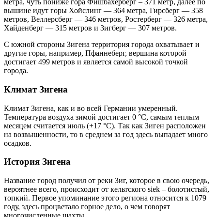
метра, чуть пониже гора Фишбахерберг – 371 метр, далее по
вышине идут горы Хойслинг — 364 метра, Гирсберг — 358
метров, Веллерсберг — 346 метров, Ростерберг — 326 метра,
Хайденберг — 315 метров и Зигберг — 307 метров.
С южной стороны Зигена территория города охватывает и
другие горы, например, Пфаннеберг, вершина которой
достигает 499 метров и является самой высокой точкой
города.
Климат Зигена
Климат Зигена, как и во всей Германии умеренный.
Температура воздуха зимой достигает 0 °С, самым теплым
месяцем считается июль (+17 °С). Так как Зиген расположен
на возвышенности, то в среднем за год здесь выпадает много
осадков.
История Зигена
Название город получил от реки Зиг, которое в свою очередь,
вероятнее всего, происходит от кельтского siek – болотистый,
топкий. Первое упоминание этого региона относится к 1079
году, здесь процветало горное дело, о чем говорят
многочисленные шахты.