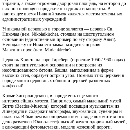
тирании, а также огромная дворцовая площадь, на которой до
сих пор проводят городские праздники и концерты. В
настоящее время Нижний замок является местом земельных
административных учреждений.
Уникальной церковью в городе является — церковь Св.
Николая (нем. Nikolaikirche), стоящая на шестиугольном
основании (единственный пример по эту сторону Альп).
Неподалеку от Нижнего замка находится церковь
Мартиникирхе (нем. Marienkirche).
Церковь Христа на горе Гирсберг (строение 1950-1960 годах)
стоит на пятиугольном основании и построена из
необлицованного бетона. Башня, выполненная в форме
высоких стел, образует острый угол. Помимо этих церквей в
городе много церковных общин и церквей различных
конфессий.
Кроме Зигерландского, в городе есть еще много
интереснейших музеев. Например, самый маленький музей
Битлз (Beatles-Museum), который посвящен музыкантам из
Ливерпуля и содержит автографы, звукозаписи, сувениры и
плакаты. В бывшем вагоноремонтном заводе локомотивного
депо размещен Южно-вестфальский железнодорожный музей,
включающий фотовыставки, модели железной дороги,