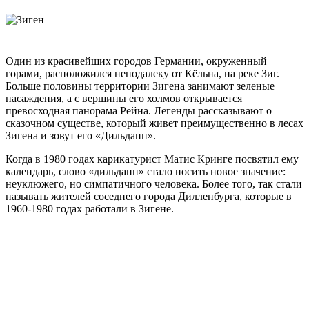
Один из красивейших городов Германии, окруженный
горами, расположился неподалеку от Кёльна, на реке Зиг.
Больше половины территории Зигена занимают зеленые
насаждения, а с вершины его холмов открывается
превосходная панорама Рейна. Легенды рассказывают о
сказочном существе, который живет преимущественно в лесах
Зигена и зовут его «Дильдапп».
Когда в 1980 годах карикатурист Матис Кринге посвятил ему
календарь, слово «дильдапп» стало носить новое значение:
неуклюжего, но симпатичного человека. Более того, так стали
называть жителей соседнего города Дилленбурга, которые в
1960-1980 годах работали в Зигене.