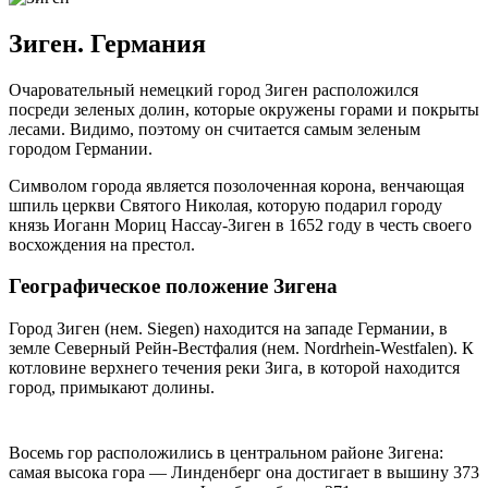
Зиген. Германия
Очаровательный немецкий город Зиген расположился
посреди зеленых долин, которые окружены горами и покрыты
лесами. Видимо, поэтому он считается самым зеленым
городом Германии.
Символом города является позолоченная корона, венчающая
шпиль церкви Святого Николая, которую подарил городу
князь Иоганн Мориц Нассау-Зиген в 1652 году в честь своего
восхождения на престол.
Географическое положение Зигена
Город Зиген (нем. Siegen) находится на западе Германии, в
земле Северный Рейн-Вестфалия (нем. Nordrhein-Westfalen). К
котловине верхнего течения реки Зига, в которой находится
город, примыкают долины.
Восемь гор расположились в центральном районе Зигена:
самая высока гора — Линденберг она достигает в вышину 373