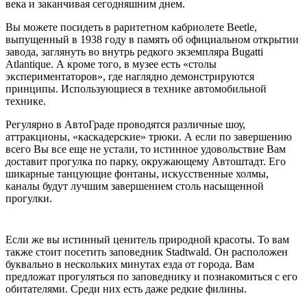
века и заканчивая сегодняшним днем.
Вы можете посидеть в раритетном кабриолете Beetle,
выпущенный в 1938 году в память об официальном открытии
завода, заглянуть во внутрь редкого экземпляра Bugatti
Atlantique. А кроме того, в музее есть «столы
экспериментаторов», где наглядно демонстрируются
принципы. Использующиеся в технике автомобильной
технике.
Регулярно в АвтоГраде проводятся различные шоу,
аттракционы, «каскадерские» трюки. А если по завершению
всего Вы все еще не устали, то истинное удовольствие Вам
доставит прогулка по парку, окружающему Автоштадт. Его
шикарные танцующие фонтаны, искусственные холмы,
каналы будут лучшим завершением столь насыщенной
прогулки.
Если же вы истинный ценитель природной красоты. То вам
также стоит посетить заповедник Stadtwald. Он расположен
буквально в нескольких минутах езда от города. Вам
предложат прогуляться по заповеднику и познакомиться с его
обитателями. Среди них есть даже редкие филины.