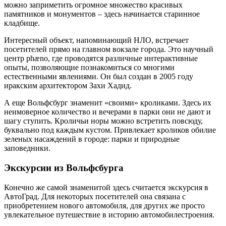
можно заприметить огромное множество красивых
памятников и монументов – здесь начинается старинное
кладбище.
Интересный объект, напоминающий НЛО, встречает
посетителей прямо на главном вокзале города. Это научный
центр phæno, где проводятся различные интерактивные
опыты, позволяющие познакомиться со многими
естественными явлениями. Он был создан в 2005 году
иракским архитектором Захи Хадид.
А еще Вольфсбург знаменит «своими» кроликами. Здесь их
неимоверное количество и вечерами в парки они не дают и
шагу ступить. Кроличьи норы можно встретить повсюду,
буквально под каждым кустом. Привлекает кроликов обилие
зеленых насаждений в городе: парки и природные
заповедники.
Экскурсии из Вольфсбурга
Конечно же самой знаменитой здесь считается экскурсия в
АвтоГрад. Для некоторых посетителей она связана с
приобретением нового автомобиля, для других же просто
увлекательное путешествие в историю автомобилестроения.