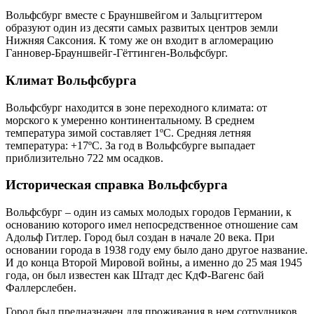
Вольфсбург вместе с Брауншвейгом и Зальцгиттером
образуют один из десяти самых развитых центров земли
Нижняя Саксония. К тому же он входит в агломерацию
Ганновер-Брауншвейг-Гёттинген-Вольфсбург.
Климат Вольфсбурга
Вольфсбург находится в зоне переходного климата: от
морского к умеренно континентальному. В среднем
температура зимой составляет 1ºС. Средняя летняя
температура: +17ºС. За год в Вольфсбурге выпадает
приблизительно 722 мм осадков.
Историческая справка Вольфсбурга
Вольфсбург – один из самых молодых городов Германии, к
основанию которого имел непосредственное отношение сам
Адольф Гитлер. Город был создан в начале 20 века. При
основании города в 1938 году ему было дано другое название.
И до конца Второй Мировой войны, а именно до 25 мая 1945
года, он был известен как Штадт дес КдФ-Вагенс бай
Фаллерслебен.
Город был предназначен для проживания в нем сотрудников