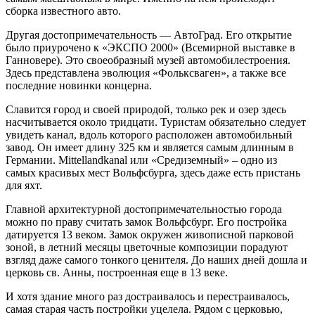
сборка известного авто.
Другая достопримечательность — АвтоГрад. Его открытие
было приурочено к «ЭКСПО 2000» (Всемирной выставке в
Ганновере). Это своеобразный музей автомобилестроения.
Здесь представлена эволюция «Фольксваген», а также все
последние новинки концерна.
Славится город и своей природой, только рек и озер здесь
насчитывается около тридцати. Туристам обязательно следует
увидеть канал, вдоль которого расположен автомобильный
завод. Он имеет длину 325 км и является самым длинным в
Германии. Mittellandkanal или «Средиземный» – одно из
самых красивых мест Вольфсбурга, здесь даже есть пристань
для яхт.
Главной архитектурной достопримечательностью города
можно по праву считать замок Вольфсбург. Его постройка
датируется 13 веком. Замок окружен живописной парковой
зоной, в летний месяцы цветочные композиции порадуют
взгляд даже самого тонкого ценителя. До наших дней дошла и
церковь св. Анны, построенная еще в 13 веке.
И хотя здание много раз достраивалось и перестраивалось,
самая старая часть постройки уцелела. Рядом с церковью,