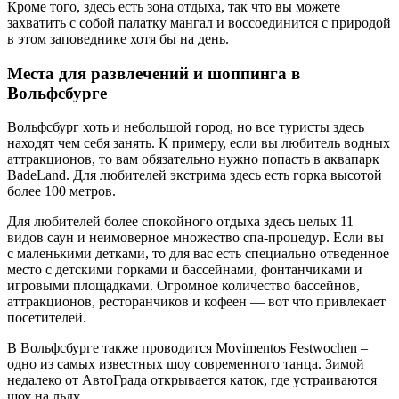
Кроме того, здесь есть зона отдыха, так что вы можете
захватить с собой палатку мангал и воссоединится с природой
в этом заповеднике хотя бы на день.
Места для развлечений и шоппинга в
Вольфсбурге
Вольфсбург хоть и небольшой город, но все туристы здесь
находят чем себя занять. К примеру, если вы любитель водных
аттракционов, то вам обязательно нужно попасть в аквапарк
BadeLand. Для любителей экстрима здесь есть горка высотой
более 100 метров.
Для любителей более спокойного отдыха здесь целых 11
видов саун и неимоверное множество спа-процедур. Если вы
с маленькими детками, то для вас есть специально отведенное
место с детскими горками и бассейнами, фонтанчиками и
игровыми площадками. Огромное количество бассейнов,
аттракционов, ресторанчиков и кофеен — вот что привлекает
посетителей.
В Вольфсбурге также проводится Movimentos Festwochen –
одно из самых известных шоу современного танца. Зимой
недалеко от АвтоГрада открывается каток, где устраиваются
шоу на льду.