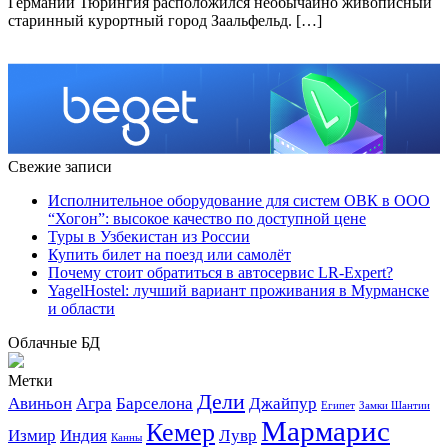
Германии Тюрингия расположился необычайно живописный
старинный курортный город Заальфельд. […]
Свежие записи
Исполнительное оборудование для систем ОВК в ООО
“Хогон”: высокое качество по доступной цене
Туры в Узбекистан из России
Купить билет на поезд или самолёт
Почему стоит обратиться в автосервис LR-Expert?
YagelHostel: лучший вариант проживания в Мурманске
и области
Облачные БД
Метки
Дели
Авиньон
Агра
Барселона
Джайпур
Египет
Замки Шантии
Мармарис
Кемер
Измир
Индия
Лувр
Канны