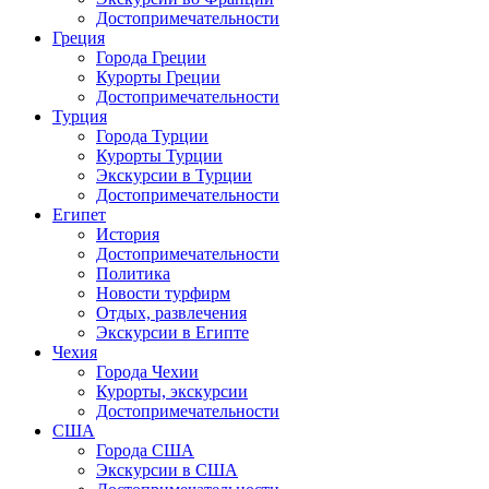
Достопримечательности
Греция
Города Греции
Курорты Греции
Достопримечательности
Турция
Города Турции
Курорты Турции
Экскурсии в Турции
Достопримечательности
Египет
История
Достопримечательности
Политика
Новости турфирм
Отдых, развлечения
Экскурсии в Египте
Чехия
Города Чехии
Курорты, экскурсии
Достопримечательности
США
Города США
Экскурсии в США