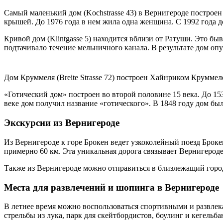
Самый маленький дом (Kochstrasse 43) в Вернигероде построен
крышей. До 1976 года в нем жила одна женщина. С 1992 года д
Кривой дом (Klintgasse 5) находится вблизи от Ратуши. Это б
подтачивало течение мельничного канала. В результате дом опус
Дом Круммеля (Breite Strasse 72) построен Хайнриком Круммел
«Готический дом» построен во второй половине 15 века. До 1
веке дом получил название «готического». В 1848 году дом бы
Экскурсии из Вернигероде
Из Вернигероде к горе Брокен ведет узкоколейный поезд Брокен
примерно 60 км. Эта уникальная дорога связывает Вернигерод
Также из Вернигероде можно отправиться в близлежащий город
Места для развлечений и шопинга в Вернигероде
В летнее время можно воспользоваться спортивными и развлек
стрельбы из лука, парк для скейтбордистов, боулинг и кегельба