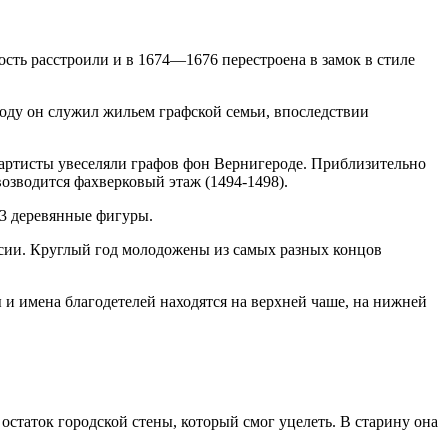
пость расстроили и в 1674—1676 перестроена в замок в стиле
году он служил жильем графской семьи, впоследствии
е артисты увеселяли графов фон Вернигероде. Приблизительно
озводится фахверковый этаж (1494-1498).
3 деревянные фигуры.
урсии. Круглый год молодожены из самых разных концов
ы и имена благодетелей находятся на верхней чаше, на нижней
статок городской стены, который смог уцелеть. В старину она