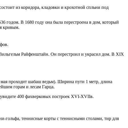
состоит из коридора, кладовки и крохотной спльни под
36 годом. В 1680 году она была перестроена в дом, который
ся кривым.
фов.
л Вильгельм Райфенштайн. Он перестроил и украсил дом. В XIX
1 мая проходит шабаш ведьм). Ширина пути 1 метр, длина
ейшим горам и лесам Гарца.
 увидите 400 фахверковых построек XVI-XVIIв.
и-гольфа, теннисные корты с теннисными столами, тир для