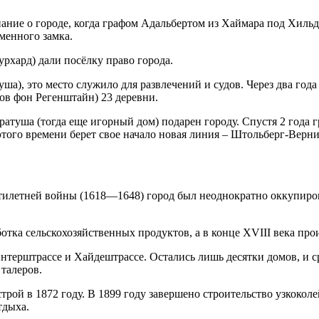
нание о городе, когда графом Адальбертом из Хаймара под Хиль
менного замка.
урхард) дали посёлку право города.
ша), это место служило для развлечений и судов. Через два год
фов фон Регенштайн) 23 деревни.
у ратуша (тогда еще игорный дом) подарен городу. Спустя 2 года
того времени берет свое начало новая линия – Штольберг-Верни
цатилетней войны (1618—1648) город был неоднократно оккупиро
отка сельскохозяйственных продуктов, а в конце XVIII века про
терштрассе и Хайдештрассе. Остались лишь десятки домов, и с
талеров.
трой в 1872 году. В 1899 году завершено строительство узкоко
тдыха.