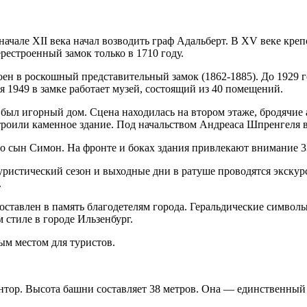
начале XII века начал возводить граф Адальберт. В XV веке кре
естроенный замок только в 1710 году.
ен в роскошный представительный замок (1862-1885). До 1929 
я 1949 в замке работает музей, состоящий из 40 помещений.
ь был игорный дом. Сцена находилась на втором этаже, бродячи
троили каменное здание. Под начальством Андреаса Шпренгеля в
о сын Симон. На фронте и боках здания привлекают внимание 3
 туристический сезон и выходные дни в ратуше проводятся экск
.
поставлен в память благодетелям города. Геральдические символ
 стиле в городе Ильзенбург.
ым местом для туристов.
тор. Высота башни составляет 38 метров. Она — единственный о