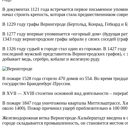
В документах 1121 года встречается первое письменное упоми
начал строить крепость, которая стала предшественником совре
В 1229 году графы Вернигероде (Бертольд, Конрад, Гебхард и Б
В 1277 году впервые упоминается «игорный дом» (будущая рату
1343 году вернигеродские графы забрали у своих соседей (гра
В 1326 году судьей в городе стал один из горожан. В 1427 год
последний мужской представитель Вернигеродских графов), с э
добывает медь, серебро, кобальт и железную руду.
В пожаре 1528 года сгорело 470 домов из 554. Во время трид
государство Бранденбург-Пруссия.
В XVII — XVIII столетии основной вид деятельности – перераб
В пожаре 1847 года уничтожены кварталы Миттельштрассе, Хин
около 1400). Пожар причинил ущерб приблизительно в 100 000 
Железнодорожная ветка Вернигероде-Хальберштадт введена в с
городе складывается промышленность, он становится местом о