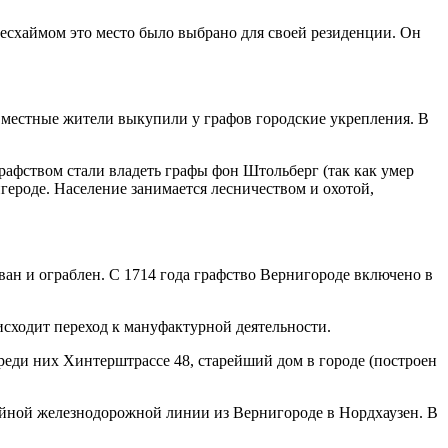
десхаймом это место было выбрано для своей резиденции. Он
а местные жители выкупили у графов городские укрепления. В
 графством стали владеть графы фон Штольберг (так как умер
героде. Население занимается лесничеством и охотой,
ван и ограблен. С 1714 года графство Вернигороде включено в
исходит переход к мануфактурной деятельности.
реди них Хинтерштрассе 48, старейший дом в городе (построен
лейной железнодорожной линии из Вернигороде в Нордхаузен. В