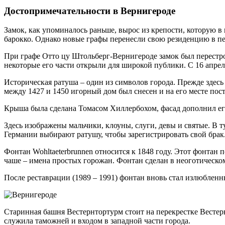
Достопримечательности в Вернигероде
Замок, как упоминалось раньше, вырос из крепости, которую в 
барокко. Однако новые графы перенесли свою резиденцию в пер
При графе Отто цу Штольберг-Вернигероде замок был перестро
некоторые его части открыли для широкой публики. С 16 апрел
Историческая ратуша – один из символов города. Прежде здес
между 1427 и 1450 игорный дом был снесен и на его месте пос
Крыша была сделана Томасом Хиллербохом, фасад дополнил ег
Здесь изображены мальчики, клоуны, слуги, девы и святые. В
Германии выбирают ратушу, чтобы зарегистрировать свой брак
Фонтан Wohltaeterbrunnen относится к 1848 году. Этот фонтан 
чаше – имена простых горожан. Фонтан сделан в неоготическом
После реставрации (1989 – 1991) фонтан вновь стал излюбленн
Старинная башня Вестернтортурм стоит на перекрестке Вестерн
служила таможней и входом в западной части города.