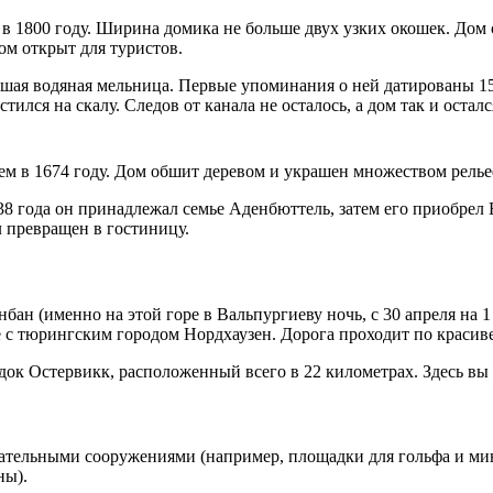
 в 1800 году. Ширина домика не больше двух узких окошек. Дом 
ом открыт для туристов.
ывшая водяная мельница. Первые упоминания о ней датированы 15
тился на скалу. Следов от канала не осталось, а дом так и остал
ем в 1674 году. Дом обшит деревом и украшен множеством релье
538 года он принадлежал семье Аденбюттель, затем его приобре
л превращен в гостиницу.
бан (именно на этой горе в Вальпургиеву ночь, с 30 апреля на 
е с тюрингским городом Нордхаузен. Дорога проходит по красив
ок Остервикк, расположенный всего в 22 километрах. Здесь вы
ательными сооружениями (например, площадки для гольфа и мин
ны).