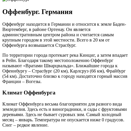
Оффенбург. Германия
Оффенбург находится в Германии и относится к земле Баден-
Вюртемберг, в районе Ортенау. Он является
административным центром района и считается самым
крупным городом в этой местности. Всего в 20 км от
Оффенбурга возвышается Страсбург.
По территории города протекает река Кинциг, а затем впадает
в Рейн. Благодаря такому местоположению Оффенбург
называют «Вратами Шварцвальда». Ближайшие города к
Офеннбургу – Страсбург (20 км), Карлсруэ (66 км), Фрайбург
(54 км). Достаточно близко к городу находятся горный массив
Франции – Вогезы.
Климат Оффенбурга
Климат Оффенбурга весьма благоприятен для разного вида
земледелия. Здесь есть и виноградники, и сады с фруктовыми
деревьями. Здесь не бывает суровых зим. Самый холодный
месяц – январь. Температура не опускается ниже 0 градусов.
Снег – редкое явление.