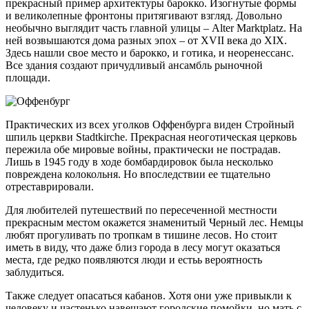
прекрасный пример архитектуры барокко. Изогнутые формы
и великолепные фронтоны притягивают взгляд. Довольно
необычно выглядит часть главной улицы – Alter Marktplatz. На
ней возвышаются дома разных эпох – от XVII века до XIX.
Здесь нашли свое место и барокко, и готика, и неоренессанс.
Все здания создают причудливый ансамбль рыночной
площади.
Практических из всех уголков Оффенбурга виден Стройный
шпиль церкви Stadtkirche. Прекрасная неоготическая церковь
пережила обе мировые войны, практически не пострадав.
Лишь в 1945 году в ходе бомбардировок была несколько
повреждена колокольня. Но впоследствии ее тщательно
отреставрировали.
Для любителей путешествий по пересеченной местности
прекрасным местом окажется знаменитый Черный лес. Немцы
любят прогуливать по тропкам в тишине лесов. Но стоит
иметь в виду, что даже близ города в лесу могут оказаться
места, где редко появляются люди и естьь вероятность
заблудиться.
Также следует опасаться кабанов. Хотя они уже привыкли к
человеку и частенько навещают городские помойки, но мать с