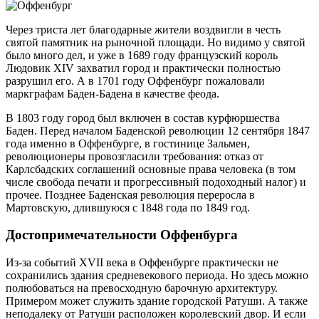
Через триста лет благодарные жители воздвигли в честь
святой памятник на рыночной площади. Но видимо у святой
было много дел, и уже в 1689 году французский король
Людовик XIV захватил город и практически полностью
разрушил его. А в 1701 году Оффенбург пожаловали
маркграфам Баден-Бадена в качестве феода.
В 1803 году город был включен в состав курфюршества
Баден. Перед началом Баденской революции 12 сентября 1847
года именно в Оффенбурге, в гостинице Зальмен,
революционеры провозгласили требования: отказ от
Карлсбадских соглашений основные права человека (в том
числе свобода печати и прогрессивный подоходный налог) и
прочее. Позднее Баденская революция переросла в
Мартовскую, длившуюся с 1848 года по 1849 год.
Достопримечательности Оффенбурга
Из-за событий XVII века в Оффенбурге практически не
сохранились здания средневекового периода. Но здесь можно
полюбоваться на превосходную барочную архитектуру.
Примером может служить здание городской Ратуши. А также
неподалеку от Ратуши расположен королевский двор. И если