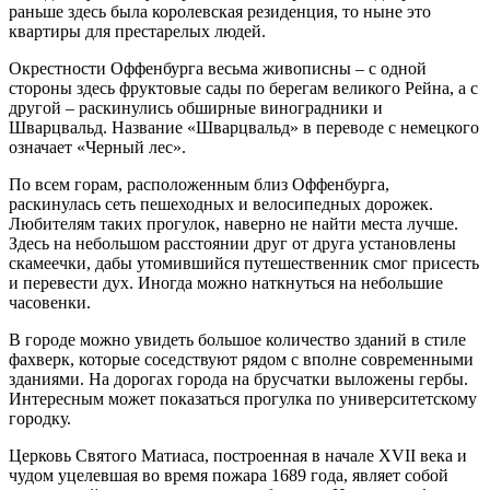
раньше здесь была королевская резиденция, то ныне это
квартиры для престарелых людей.
Окрестности Оффенбурга весьма живописны – с одной
стороны здесь фруктовые сады по берегам великого Рейна, а с
другой – раскинулись обширные виноградники и
Шварцвальд. Название «Шварцвальд» в переводе с немецкого
означает «Черный лес».
По всем горам, расположенным близ Оффенбурга,
раскинулась сеть пешеходных и велосипедных дорожек.
Любителям таких прогулок, наверно не найти места лучше.
Здесь на небольшом расстоянии друг от друга установлены
скамеечки, дабы утомившийся путешественник смог присесть
и перевести дух. Иногда можно наткнуться на небольшие
часовенки.
В городе можно увидеть большое количество зданий в стиле
фахверк, которые соседствуют рядом с вполне современными
зданиями. На дорогах города на брусчатки выложены гербы.
Интересным может показаться прогулка по университетскому
городку.
Церковь Святого Матиаса, построенная в начале XVII века и
чудом уцелевшая во время пожара 1689 года, являет собой