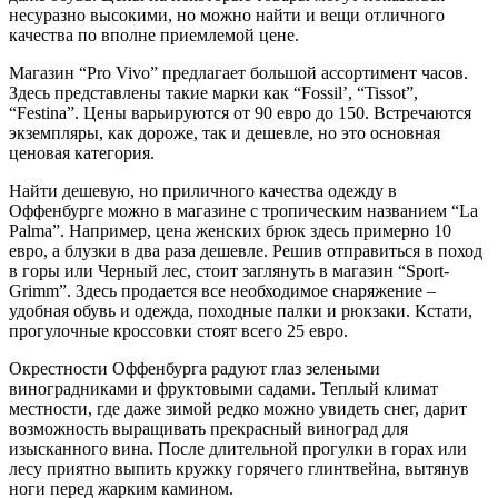
несуразно высокими, но можно найти и вещи отличного
качества по вполне приемлемой цене.
Магазин “Pro Vivo” предлагает большой ассортимент часов.
Здесь представлены такие марки как “Fossil’, “Tissot”,
“Festina”. Цены варьируются от 90 евро до 150. Встречаются
экземпляры, как дороже, так и дешевле, но это основная
ценовая категория.
Найти дешевую, но приличного качества одежду в
Оффенбурге можно в магазине с тропическим названием “La
Palma”. Например, цена женских брюк здесь примерно 10
евро, а блузки в два раза дешевле. Решив отправиться в поход
в горы или Черный лес, стоит заглянуть в магазин “Sport-
Grimm”. Здесь продается все необходимое снаряжение –
удобная обувь и одежда, походные палки и рюкзаки. Кстати,
прогулочные кроссовки стоят всего 25 евро.
Окрестности Оффенбурга радуют глаз зелеными
виноградниками и фруктовыми садами. Теплый климат
местности, где даже зимой редко можно увидеть снег, дарит
возможность выращивать прекрасный виноград для
изысканного вина. После длительной прогулки в горах или
лесу приятно выпить кружку горячего глинтвейна, вытянув
ноги перед жарким камином.