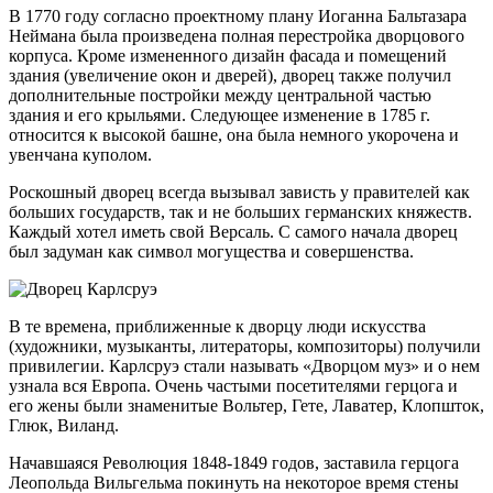
В 1770 году согласно проектному плану Иоганна Бальтазара
Неймана была произведена полная перестройка дворцового
корпуса. Кроме измененного дизайн фасада и помещений
здания (увеличение окон и дверей), дворец также получил
дополнительные постройки между центральной частью
здания и его крыльями. Следующее изменение в 1785 г.
относится к высокой башне, она была немного укорочена и
увенчана куполом.
Роскошный дворец всегда вызывал зависть у правителей как
больших государств, так и не больших германских княжеств.
Каждый хотел иметь свой Версаль. С самого начала дворец
был задуман как символ могущества и совершенства.
В те времена, приближенные к дворцу люди искусства
(художники, музыканты, литераторы, композиторы) получили
привилегии. Карлсруэ стали называть «Дворцом муз» и о нем
узнала вся Европа. Очень частыми посетителями герцога и
его жены были знаменитые Вольтер, Гете, Лаватер, Клопшток,
Глюк, Виланд.
Начавшаяся Революция 1848-1849 годов, заставила герцога
Леопольда Вильгельма покинуть на некоторое время стены