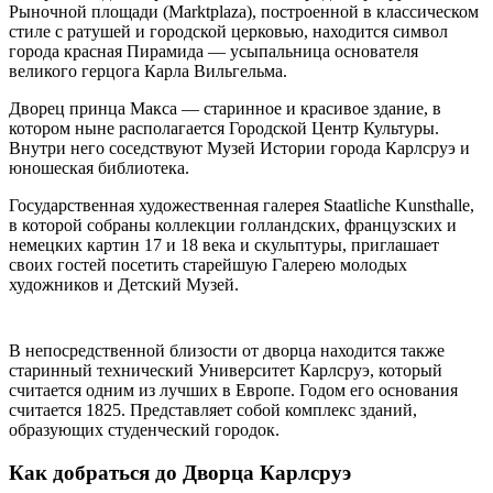
Рыночной площади (Marktplaza), построенной в классическом
стиле с ратушей и городской церковью, находится символ
города красная Пирамида — усыпальница основателя
великого герцога Карла Вильгельма.
Дворец принца Макса — старинное и красивое здание, в
котором ныне располагается Городской Центр Культуры.
Внутри него соседствуют Музей Истории города Карлсруэ и
юношеская библиотека.
Государственная художественная галерея Staatliche Kunsthalle,
в которой собраны коллекции голландских, французских и
немецких картин 17 и 18 века и скульптуры, приглашает
своих гостей посетить старейшую Галерею молодых
художников и Детский Музей.
В непосредственной близости от дворца находится также
старинный технический Университет Карлсруэ, который
считается одним из лучших в Европе. Годом его основания
считается 1825. Представляет собой комплекс зданий,
образующих студенческий городок.
Как добраться до Дворца Карлсруэ