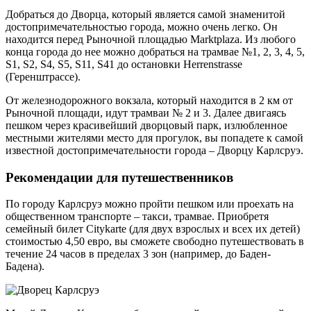
Добраться до Дворца, который является самой знаменитой
достопримечательностью города, можно очень легко. Он
находится перед Рыночной площадью Marktplaza. Из любого
конца города до нее можно добраться на трамвае №1, 2, 3, 4, 5,
S1, S2, S4, S5, S11, S41 до остановки Herrenstrasse
(Геренштрассе).
От железнодорожного вокзала, который находится в 2 км от
Рыночной площади, идут трамваи № 2 и 3. Далее двигаясь
пешком через красивейший дворцовый парк, излюбленное
местными жителями место для прогулок, вы попадете к самой
известной достопримечательности города – Дворцу Карлсруэ.
Рекомендации для путешественников
По городу Карлсруэ можно пройти пешком или проехать на
общественном транспорте – такси, трамвае. Приобретя
семейный билет Citykarte (для двух взрослых и всех их детей)
стоимостью 4,50 евро, вы сможете свободно путешествовать в
течение 24 часов в пределах 3 зон (например, до Баден-
Бадена).