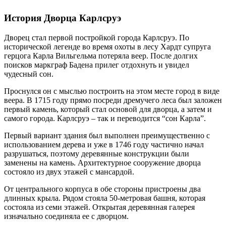
История Дворца Карлсруэ
Дворец стал первой постройкой города Карлсруэ. По
исторической легенде во время охоты в лесу Хардт супруга
герцога Карла Вильгельма потеряла веер. После долгих
поисков маркграф Бадена прилег отдохнуть и увидел
чудесный сон.
Проснулся он с мыслью построить на этом месте город в виде
веера. В 1715 году прямо посреди дремучего леса был заложен
первый камень, который стал основой для дворца, а затем и
самого города. Карлсруэ – так и переводится “сон Карла”.
Первый вариант здания был выполнен преимущественно с
использованием дерева и уже в 1746 году частично начал
разрушаться, поэтому деревянные конструкции были
заменены на камень. Архитектурное сооружение дворца
состояло из двух этажей с мансардой.
От центрального корпуса в обе стороны пристроены два
длинных крыла. Рядом стояла 50-метровая башня, которая
состояла из семи этажей. Открытая деревянная галерея
изначально соединяла ее с дворцом.