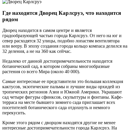
Где находится Дворец Карлсруэ, что находится
рядом
Дворец находится в самом центре и является
градообразующей частью города Карлсруэ. От него на юг и
север расходятся 32 улицы, подобно лопастям вентилятора
или вееру. В эпоху создания города кольцо компаса делился на
32 деления, а не на 360 как сейчас.
Недалеко от данной достопримечательности находится
ботанический сад, в котором собраны многообразные
растения со всего Мира (около 40 000).
Самые интересные ее представители это большая коллекция
кактусов, экзотические пальмы и лучшие виды орхидей из
тропических регионов Азии и Южной Америки. Украшают
сад четыре фигуры сфинксов, скульптуры и фонтаны. Кафе-
терраса на месте бывшего зимнего сада приглашает всех
посетителей ботанического сада отдохнуть и немного
перекусить.
Кроме этого рядом с дворцом находятся другие не менее
интересные достопримечательности города Карлсруэ. На