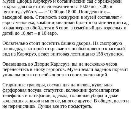
Музей Дворца Карлсруэ и ботанический сад с оранжереей
открыт для посетителей ежедневно с 10.00 до 17.00, в
пятницу, субботу — с 10.00 до 18.00. Понедельник –
выходной день. Стоимость экскурсии в музей составляет 4
евро с человека; комбинированный билет в ботанический сад
и оранжерею обойдется в 5 евро, а семейный для взрослых и
детей до 18 лет – в 10 евро.
Обязательно стоит посетить башню дворца. На смотровую
площадку, с которой открывается необыкновенно красивый
вид на Карлсруэ, ведет винтовая лестница из 158 ступенек.
Оказавшись во Дворце Карлсруэ, вы на несколько часов
перенесетесь в эпоху герцогов. Музей земли Баденов поразит
уникальностью и необычностью своих экспозиций.
Старинные гравюры, сосуды для напитков, кукольная
фарфоровая посуда, статуэтки, коллекции фотоаппаратов,
телефонов и патефонов, одежда, головные уборы и даже
коллекция запахов и многое, многое другое. В общем, всего и
не перечислишь. Лучше все это посмотреть.