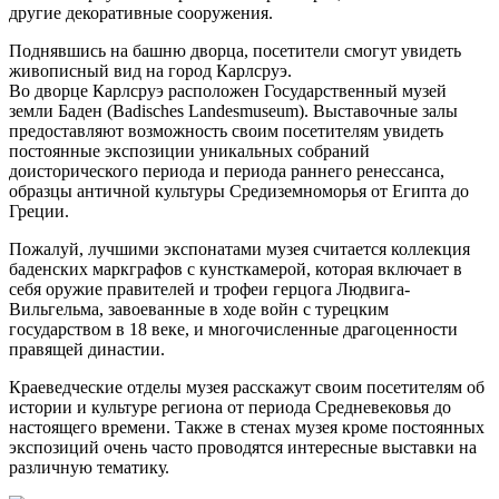
другие декоративные сооружения.
Поднявшись на башню дворца, посетители смогут увидеть
живописный вид на город Карлсруэ.
Во дворце Карлсруэ расположен Государственный музей
земли Баден (Badisches Landesmuseum). Выставочные залы
предоставляют возможность своим посетителям увидеть
постоянные экспозиции уникальных собраний
доисторического периода и периода раннего ренессанса,
образцы античной культуры Средиземноморья от Египта до
Греции.
Пожалуй, лучшими экспонатами музея считается коллекция
баденских маркграфов с кунсткамерой, которая включает в
себя оружие правителей и трофеи герцога Людвига-
Вильгельма, завоеванные в ходе войн с турецким
государством в 18 веке, и многочисленные драгоценности
правящей династии.
Краеведческие отделы музея расскажут своим посетителям об
истории и культуре региона от периода Средневековья до
настоящего времени. Также в стенах музея кроме постоянных
экспозиций очень часто проводятся интересные выставки на
различную тематику.