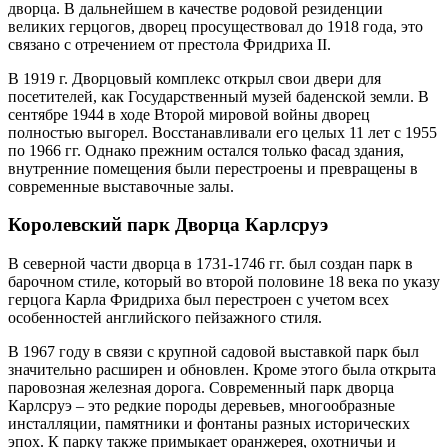
дворца. В дальнейшем в качестве родовой резиденции
великих герцогов, дворец просуществовал до 1918 года, это
связано с отречением от престола Фридриха II.
В 1919 г. Дворцовый комплекс открыл свои двери для
посетителей, как Государственный музей баденской земли. В
сентябре 1944 в ходе Второй мировой войны дворец
полностью выгорел. Восстанавливали его целых 11 лет с 1955
по 1966 гг. Однако прежним остался только фасад здания,
внутренние помещения были перестроены и превращены в
современные выставочные залы.
Королевский парк Дворца Карлсруэ
В северной части дворца в 1731-1746 гг. был создан парк в
барочном стиле, который во второй половине 18 века по указу
герцога Карла Фридриха был перестроен с учетом всех
особенностей английского пейзажного стиля.
В 1967 году в связи с крупной садовой выставкой парк был
значительно расширен и обновлен. Кроме этого была открыта
паровозная железная дорога. Современный парк дворца
Карлсруэ – это редкие породы деревьев, многообразные
инсталляции, памятники и фонтаны разных исторических
эпох. К парку также примыкает оранжерея, охотничьи и