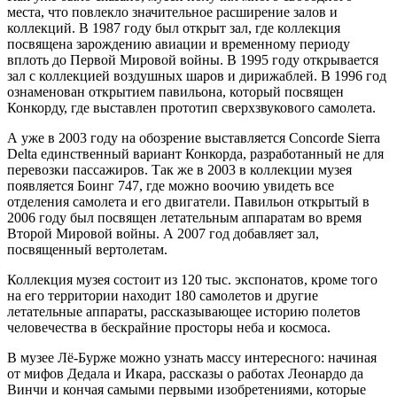
места, что повлекло значительное расширение залов и
коллекций. В 1987 году был открыт зал, где коллекция
посвящена зарождению авиации и временному периоду
вплоть до Первой Мировой войны. В 1995 году открывается
зал с коллекцией воздушных шаров и дирижаблей. В 1996 год
ознаменован открытием павильона, который посвящен
Конкорду, где выставлен прототип сверхзвукового самолета.
А уже в 2003 году на обозрение выставляется Concorde Sierra
Delta единственный вариант Конкорда, разработанный не для
перевозки пассажиров. Так же в 2003 в коллекции музея
появляется Боинг 747, где можно воочию увидеть все
отделения самолета и его двигатели. Павильон открытый в
2006 году был посвящен летательным аппаратам во время
Второй Мировой войны. А 2007 год добавляет зал,
посвященный вертолетам.
Коллекция музея состоит из 120 тыс. экспонатов, кроме того
на его территории находит 180 самолетов и другие
летательные аппараты, рассказывающее историю полетов
человечества в бескрайние просторы неба и космоса.
В музее Лё-Бурже можно узнать массу интересного: начиная
от мифов Дедала и Икара, рассказы о работах Леонардо да
Винчи и кончая самыми первыми изобретениями, которые