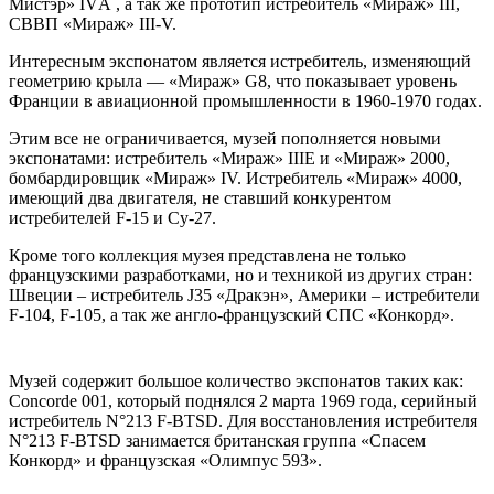
Мистэр» IVА , а так же прототип истребитель «Мираж» III,
СВВП «Мираж» III-V.
Интересным экспонатом является истребитель, изменяющий
геометрию крыла — «Мираж» G8, что показывает уровень
Франции в авиационной промышленности в 1960-1970 годах.
Этим все не ограничивается, музей пополняется новыми
экспонатами: истребитель «Мираж» IIIE и «Мираж» 2000,
бомбардировщик «Мираж» IV. Истребитель «Мираж» 4000,
имеющий два двигателя, не ставший конкурентом
истребителей F-15 и Су-27.
Кроме того коллекция музея представлена не только
французскими разработками, но и техникой из других стран:
Швеции – истребитель J35 «Дракэн», Америки – истребители
F-104, F-105, а так же англо-французский СПС «Конкорд».
Музей содержит большое количество экспонатов таких как:
Concorde 001, который поднялся 2 марта 1969 года, серийный
истребитель N°213 F-BTSD. Для восстановления истребителя
N°213 F-BTSD занимается британская группа «Спасем
Конкорд» и французская «Олимпус 593».