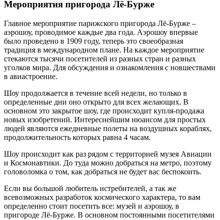
Мероприятия пригорода Лё-Бурже
Главное мероприятие парижского пригорода Лё-Бурже –
аэрошоу, проводимое каждые два года. Аэрошоу впервые
было проведено в 1909 году, теперь это своеобразная
традиция в международном плане. На каждое мероприятие
стекаются тысячи посетителей из разных стран и разных
уголков мира. Для обсуждения и ознакомления с новшествами
в авиастроение.
Шоу продолжается в течение всей недели, но только в
определенные дни оно открыто для всех желающих. В
основном это закрытое шоу, где происходит купля-продажа
новых изобретений. Интереснейшим нюансом для простых
людей являются ежедневные полеты на воздушных кораблях,
продолжительность которых равна 4 часам.
Шоу происходит как раз рядом с территорией музея Авиации
и Космонавтики. До туда можно добраться на метро, поэтому
головоломка о том, как добраться не будет вас беспокоить.
Если вы большой любитель истребителей, а так же
всевозможных разработок космического характера, то вам
определенно стоит посетить все: музей и аэрошоу, в
пригороде Лё-Бурже. В основном постоянными посетителями