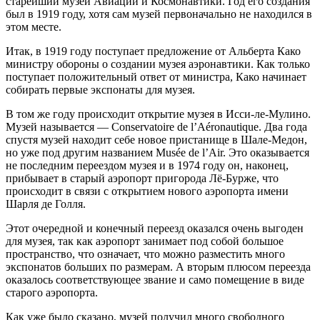
старейший музей Авиации и Космонавтики. Год его создания
был в 1919 году, хотя сам музей первоначально не находился в
этом месте.
Итак, в 1919 году поступает предложение от Альберта Како
министру обороны о создании музея аэронавтики. Как только
поступает положительный ответ от министра, Како начинает
собирать первые экспонаты для музея.
В том же году происходит открытие музея в Исси-ле-Мулино.
Музей называется — Conservatoire de l’Aéronautique. Два года
спустя музей находит себе новое пристанище в Шале-Медон,
но уже под другим названием Musée de l’Air. Это оказывается
не последним переездом музея и в 1974 году он, наконец,
прибывает в старый аэропорт пригорода Лё-Бурже, что
происходит в связи с открытием нового аэропорта имени
Шарля де Голля.
Этот очередной и конечный переезд оказался очень выгоден
для музея, так как аэропорт занимает под собой большое
пространство, что означает, что можно разместить много
экспонатов больших по размерам. А вторым плюсом переезда
оказалось соответствующее звание и само помещение в виде
старого аэропорта.
Как уже было сказано, музей получил много свободного