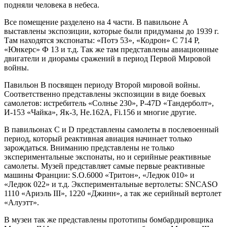
подняли человека в небеса.
Все помещение разделено на 4 части. В павильоне А
выставлены экспозиции, которые были придуманы до 1939 г.
Там находятся экспонаты: «Потэ 53», «Кодрон» С 714 Р,
«Юнкерс» Ф 13 и т.д. Так же там представлены авиационные
двигатели и диорамы сражений в период Первой Мировой
войны.
Павильон В посвящен периоду Второй мировой войны.
Соответственно представлены экспозиции в виде боевых
самолетов: истребитель «Солнье 230», Р-47D «Тандерболт»,
И-153 «Чайка», Як-3, Не.162А, Fi.156 и многие другие.
В павильонах С и D представлены самолеты в послевоенный
период, который реактивная авиация начинает только
зарождаться. Вниманию представлены не только
экспериментальные экспонаты, но и серийные реактивные
самолеты. Музей представляет самые первые реактивные
машины Франции: S.O.6000 «Тритон», «Ледюк 010» и
«Ледюк 022» и т.д. Экспериментальные вертолеты: SNCASO
1110 «Ариэль III», 1220 «Джинн», а так же серийный вертолет
«Алуэтт».
В музеи так же представлены прототипы бомбардировщика