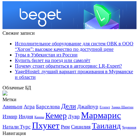
Свежие записи
Исполнительное оборудование для систем ОВК в ООО
“Хогон”: высокое качество по доступной цене
Туры в Узбекистан из России
Купить билет на поезд или самолёт
Почему стоит обратиться в автосервис LR-Expert?
YagelHostel: лучший вариант проживания в Мурманске
и области
Облачные БД
Метки
Дели
Авиньон
Агра
Барселона
Джайпур
Египет
Замки Шантии
Мармарис
Кемер
Измир
Индия
Лувр
Канны
Пхукет
Таиланд
Натали Турс
Рим
Сицилия
Червиния
Навигация