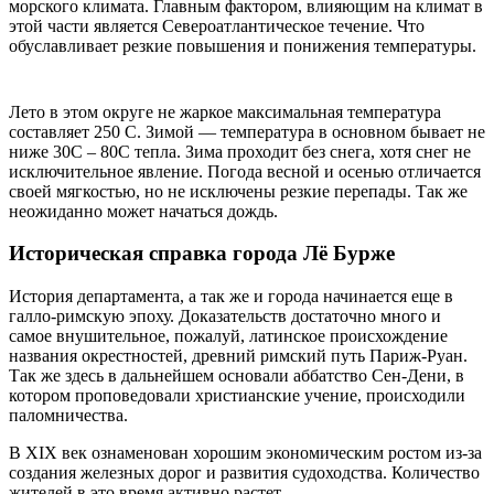
морского климата. Главным фактором, влияющим на климат в
этой части является Североатлантическое течение. Что
обуславливает резкие повышения и понижения температуры.
Лето в этом округе не жаркое максимальная температура
составляет 250 С. Зимой — температура в основном бывает не
ниже 30С – 80С тепла. Зима проходит без снега, хотя снег не
исключительное явление. Погода весной и осенью отличается
своей мягкостью, но не исключены резкие перепады. Так же
неожиданно может начаться дождь.
Историческая справка города Лё Бурже
История департамента, а так же и города начинается еще в
галло-римскую эпоху. Доказательств достаточно много и
самое внушительное, пожалуй, латинское происхождение
названия окрестностей, древний римский путь Париж-Руан.
Так же здесь в дальнейшем основали аббатство Сен-Дени, в
котором проповедовали христианские учение, происходили
паломничества.
В XIX век ознаменован хорошим экономическим ростом из-за
создания железных дорог и развития судоходства. Количество
жителей в это время активно растет.