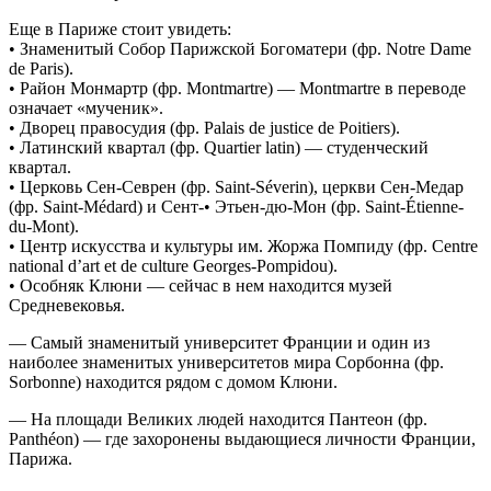
Еще в Париже стоит увидеть:
• Знаменитый Собор Парижской Богоматери (фр. Notre Dame
de Paris).
• Район Монмартр (фр. Montmartre) — Montmartre в переводе
означает «мученик».
• Дворец правосудия (фр. Palais de justice de Poitiers).
• Латинский квартал (фр. Quartier latin) — студенческий
квартал.
• Церковь Сен-Севрен (фр. Saint-Séverin), церкви Сен-Медар
(фр. Saint-Médard) и Сент-• Этьен-дю-Мон (фр. Saint-Étienne-
du-Mont).
• Центр искусства и культуры им. Жоржа Помпиду (фр. Centre
national d’art et de culture Georges-Pompidou).
• Особняк Клюни — сейчас в нем находится музей
Средневековья.
— Самый знаменитый университет Франции и один из
наиболее знаменитых университетов мира Сорбонна (фр.
Sorbonne) находится рядом с домом Клюни.
— На площади Великих людей находится Пантеон (фр.
Panthéon) — где захоронены выдающиеся личности Франции,
Парижа.