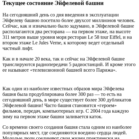
Текущее состояние Эйфелевой башни
На сегодняшний день со дня введения в эксплуатации
Эйфелеву башню посетило более двухсот миллионов человек.
Сейчас, как и изначально было задумано, в Эйфелевой башне
располагаются два ресторана — на первом этаже, на высоте
311 метров выше уровня моря ресторан Le 58 tour Eiffel, и на
втором этаже Le Jules Verne, к которому ведет отдельный
частный лифт.
Как и в начале 20 века, так и сейчас на Эйфелевой башне
транслируются радиопередачи 5 радиостанций. И кроме этого
ее называют «телевизионной башней всего Парижа».
Как один из наиболее известных образов мира Эйфелева
башня была продублирована более 300 раз — то есть на
сегодняшний день, в мире существует более 300 дубликатов
Эйфелевой башни! Часто башня становится «героем»
фильмов, передач, компьютерных игр. С 2004 года каждую
зиму на первом этаже башни заливается каток.
Со времени своего создания башня стала одним из наиболее
популярных мест, где соединяются воедино сердца людей.
Молодые люди соединяют свои жизни практически на