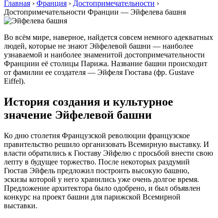
Главная
›
Франция
›
Достопримечательности
›
Достопримечательности Франции — Эйфелева башня
Во всём мире, наверное, найдется совсем немного адекватных
людей, которые не знают Эйфелевой башни — наиболее
узнаваемой и наиболее знаменитой достопримечательности
Франциии её столицы Парижа. Название башни происходит
от фамилии ее создателя — Эйфеля Гюстава (фр. Gustave
Eiffel).
История создания и культурное
значение Эйфелевой башни
Ко дню столетия Французской революции французское
правительство решило организовать Всемирную выставку. И
власти обратились к Гюставу Эйфелю с просьбой внести свою
лепту в будущее торжество. После некоторых раздумий
Гюстав Эйфель предложил построить высокую башню,
эскизы которой у него хранились уже очень долгое время.
Предложение архитектора было одобрено, и был объявлен
конкурс на проект башни для парижской Всемирной
выставки.