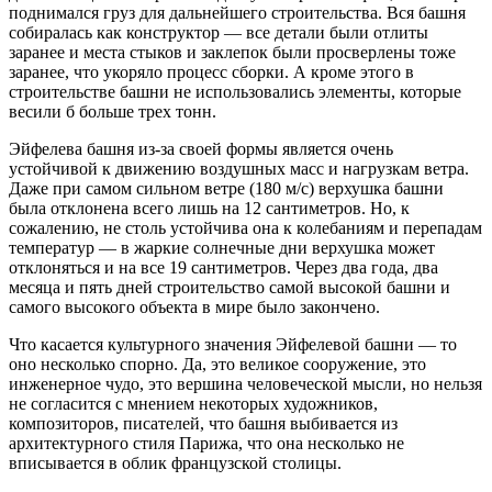
поднимался груз для дальнейшего строительства. Вся башня
собиралась как конструктор — все детали были отлиты
заранее и места стыков и заклепок были просверлены тоже
заранее, что укоряло процесс сборки. А кроме этого в
строительстве башни не использовались элементы, которые
весили б больше трех тонн.
Эйфелева башня из-за своей формы является очень
устойчивой к движению воздушных масс и нагрузкам ветра.
Даже при самом сильном ветре (180 м/с) верхушка башни
была отклонена всего лишь на 12 сантиметров. Но, к
сожалению, не столь устойчива она к колебаниям и перепадам
температур — в жаркие солнечные дни верхушка может
отклоняться и на все 19 сантиметров. Через два года, два
месяца и пять дней строительство самой высокой башни и
самого высокого объекта в мире было закончено.
Что касается культурного значения Эйфелевой башни — то
оно несколько спорно. Да, это великое сооружение, это
инженерное чудо, это вершина человеческой мысли, но нельзя
не согласится с мнением некоторых художников,
композиторов, писателей, что башня выбивается из
архитектурного стиля Парижа, что она несколько не
вписывается в облик французской столицы.