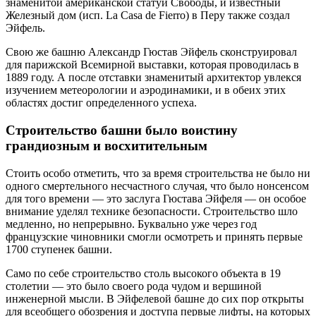
знаменитой американской статуи Свободы, и известный
Железный дом (исп. La Casa de Fierro) в Перу также создал
Эйфель.
Свою же башню Александр Гюстав Эйфель сконструировал
для парижской Всемирной выставки, которая проводилась в
1889 году. А после отставки знаменитый архитектор увлекся
изучением метеорологии и аэродинамики, и в обеих этих
областях достиг определенного успеха.
Строительство башни было воистину
грандиозным и восхитительным
Стоить особо отметить, что за время строительства не было ни
одного смертельного несчастного случая, что было нонсенсом
для того времени — это заслуга Гюстава Эйфеля — он особое
внимание уделял технике безопасности. Строительство шло
медленно, но непрерывно. Буквально уже через год
французские чиновники смогли осмотреть и принять первые
1700 ступенек башни.
Само по себе строительство столь высокого объекта в 19
столетии — это было своего рода чудом и вершиной
инженерной мысли. В Эйфелевой башне до сих пор открыты
для всеобщего обозрения и доступа первые лифты, на которых