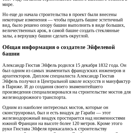
мире.
Но еще до начала строительства в проект были внесены
некоторые изменения — чтобы придать башне эстетичный
вид, было решено опору башни выполнить в виде больших,
величественных арок, в самой башне создать стеклянные
залы, а верхушку башни сделать округлой.
Общая информация о создателе Эйфелевой
башни
Александр Гюстав Эйфель родился 15 декабря 1832 года. Он
был одним из самых знаменитых французских инженеров и
архитекторов. Диплом специалиста Александр Гюстав
Эйфель получил в Центральной школе искусств и мануфактур
в Париже. И до создания своего знаменитейшего
произведения специализировался на строительстве мостов для
железнодорожного транспорта.
Одним из наиболее интересных мостов, которые он
сконструировал, был и есть виадук де Гараби — этот
железнодорожный виадук простирается над низменностями
южной Франции на высоте более 120 метров. Кроме этого
руки Гюстава Эйфеля прикасались к строительству