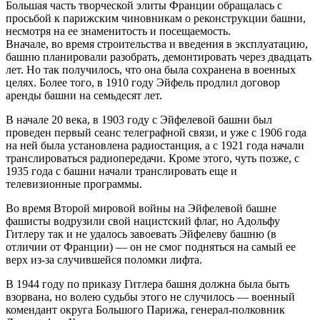
Большая часть творческой элиты Франции обращалась с
просьбой к парижским чиновникам о реконструкции башни,
несмотря на ее знаменитость и посещаемость.
Вначале, во время строительства и введения в эксплуатацию,
башню планировали разобрать, демонтировать через двадцать
лет. Но так получилось, что она была сохранена в военных
целях. Более того, в 1910 году Эйфель продлил договор
аренды башни на семьдесят лет.
В начале 20 века, в 1903 году с Эйфелевой башни был
проведен первый сеанс телеграфной связи, и уже с 1906 года
на ней была установлена радиостанция, а с 1921 года начали
транслироваться радиопередачи. Кроме этого, чуть позже, с
1935 года с башни начали транслировать еще и
телевизионные программы.
Во время Второй мировой войны на Эйфелевой башне
фашисты водрузили свой нацистский флаг, но Адольфу
Гитлеру так и не удалось завоевать Эйфелеву башню (в
отличии от Франции) — он не смог подняться на самый ее
верх из-за случившейся поломки лифта.
В 1944 году по приказу Гитлера башня должна была быть
взорвана, но волею судьбы этого не случилось — военный
комендант округа Большого Парижа, генерал-полковник