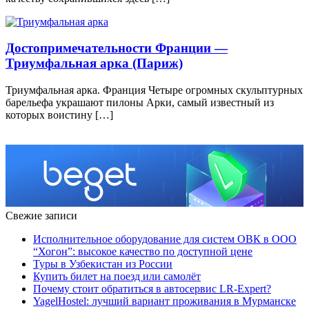
Достопримечательности Франции —
Триумфальная арка (Париж)
Триумфальная арка. Франция Четыре огромных скульптурных
барельефа украшают пилоны Арки, самый известный из
которых воистину […]
Свежие записи
Исполнительное оборудование для систем ОВК в ООО
“Хогон”: высокое качество по доступной цене
Туры в Узбекистан из России
Купить билет на поезд или самолёт
Почему стоит обратиться в автосервис LR-Expert?
YagelHostel: лучший вариант проживания в Мурманске