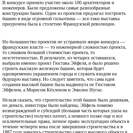
В конкурсе приняло участие около 100 архитекторов и
инженеров. Были предложены самые разнообразные
конструкции башен. Один из проектов предлагал построить
башню в виде огромной гильотины — все-таки выставка
приурочена была к столетию Французской революции.
Но большинство проектов не устраивало жюри конкурса —
французские власти — то инженерной сложностью проекта,
то слишком большой стоимостью проекта, то
неэстетичностью. В результате, из четырех оставшихся,
выбрали именно проект Гюстава Эйфеля, и было решено
строить высокую железную башню, которая будет
одновременно украшением города и служить входом на
будущую выставку. Но следует заметить, что сама идея
создания высокой башни была выдвинута не Гюставом
Эйфелем, а Морисом Кёхленом и Эмилио Нугье.
Нельзя сказать, что строительство этой башни было дешевым,
но деньги, инвесторы были найдены, Эйфель помимо
вознаграждений и субсидий (большая часть которых ушла на
строительство) получил патент, а немного позже еще и все
исключительные права, личное право эксплуатации объекта в
течение четверти века после завершения строительства и в
1887 году началось строительство самого высокого объекта в