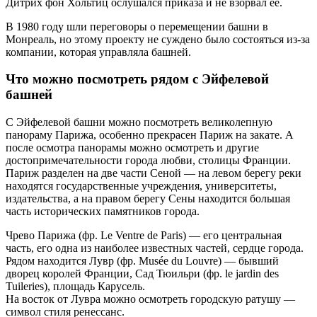
Дитрих фон Хольтиц ослушался приказа и не взорвал ее.
В 1980 году шли переговоры о перемещении башни в
Монреаль, но этому проекту не суждено было состояться из-за
компании, которая управляла башней.
Что можно посмотреть рядом с Эйфелевой
башней
С Эйфелевой башни можно посмотреть великолепную
панораму Парижа, особенно прекрасен Париж на закате. А
после осмотра панорамы можно осмотреть и другие
достопримечательности города любви, столицы Франции.
Париж разделен на две части Сеной — на левом берегу реки
находятся государственные учреждения, университеты,
издательства, а на правом берегу Сены находится большая
часть исторических памятников города.
Чрево Парижа (фр. Le Ventre de Paris) — его центральная
часть, его одна из наиболее известных частей, сердце города.
Рядом находится Лувр (фр. Musée du Louvre) — бывший
дворец королей Франции, Сад Тюильри (фр. le jardin des
Tuileries), площадь Карусель.
На восток от Лувра можно осмотреть городскую ратушу —
символ стиля ренессанс.