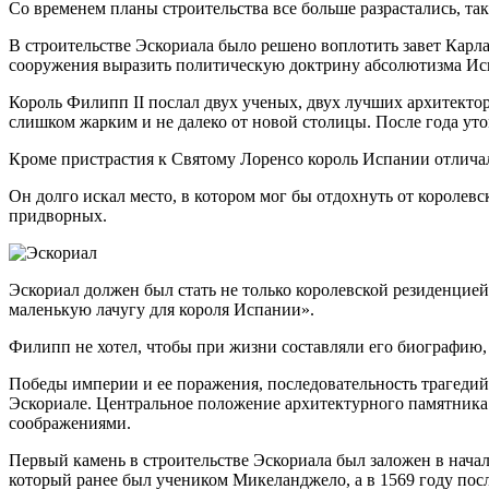
Со временем планы строительства все больше разрастались, так
В строительстве Эскориала было решено воплотить завет Карл
сооружения выразить политическую доктрину абсолютизма Ис
Король Филипп II послал двух ученых, двух лучших архитекторо
слишком жарким и не далеко от новой столицы. После года уто
Кроме пристрастия к Святому Лоренсо король Испании отличал
Он долго искал место, в котором мог бы отдохнуть от королев
придворных.
Эскориал должен был стать не только королевской резиденцией
маленькую лачугу для короля Испании».
Филипп не хотел, чтобы при жизни составляли его биографию, о
Победы империи и ее поражения, последовательность трагедий 
Эскориале. Центральное положение архитектурного памятника 
соображениями.
Первый камень в строительстве Эскориала был заложен в начале
который ранее был учеником Микеланджело, а в 1569 году после