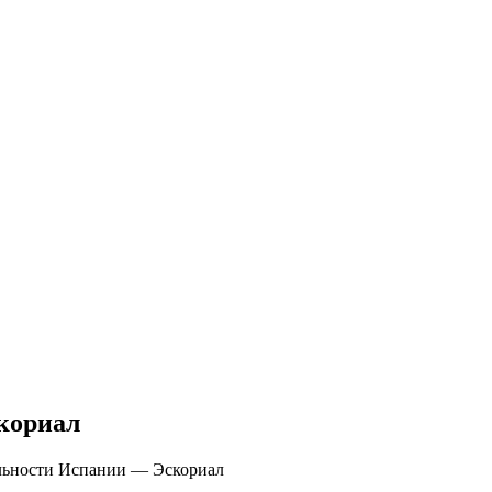
кориал
льности Испании — Эскориал