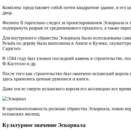
Комплекс представляет собой почти квадратное здание, в его 
двор.
Филипп II тщательно следил за проектированием Эскориала и з
подчеркнуть разрыв от средневекового прошлого, а также евро
Для внутреннего убранства Эскориала были использованы самы
Резьба по дереву была выполнена в Авиле и Куэнке, скульптур
Сарагосе.
В 1584 году был уложен последний камень в строительстве, по
Ф.Кастелло и др.
После того как строительство был окончено испанский король 
здесь хранились ценные рукописи и книги.
Даже после смерти испанского короля его коллекцию все время 
В противоположность роскоши убранства Эскориала, покои ко
испанских жилищ.
Культурное значение Эскориала