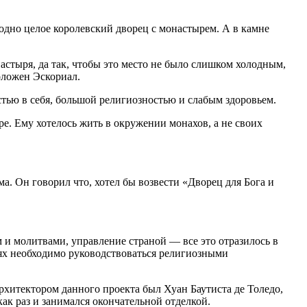
одно целое королевский дворец с монастырем. А в камне
астыря, да так, чтобы это место не было слишком холодным,
оложен Эскориал.
тью в себя, большой религиозностью и слабым здоровьем.
е. Ему хотелось жить в окружении монахов, а не своих
а. Он говорил что, хотел бы возвести «Дворец для Бога и
 и молитвами, управление страной — все это отразилось в
ях необходимо руководствоваться религиозными
архитектором данного проекта был Хуан Баутиста де Толедо,
ак раз и занимался окончательной отделкой.