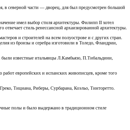
я, в северной части — дворец, для был предусмотрен большой
начение имел выбор стиля архитектуры. Филипп II хотел
го отвечает стиль ренессансной архаизированной архитектуры.
стеров и строителей на всем полуострове и с других стран.
елия из бронзы и серебра изготовили в Толедо, Фландрии,
ых были известные итальянцы Л.Камбьязо, П.Тибальдини,
го работ европейских и испанских живописцев, кроме того
Греко, Тициана, Риберы, Сурбарана, Коэльо, Тинторетто.
пичные полы и было выдержано в традиционном стиле