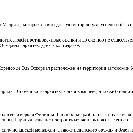
ем Мадриде, которое за свою долгую историю уже успело побыв
многих людей противоречивые оценки и до сих пор не существуе
т Эскориал «архитектурным кошмаром».
оренсо де Эль Эскориал расположен на территории автономии М
рида. Это не просто архитектурный комплекс, а также библиот
 испанского короля Филиппа II полностью разбили французские в
липп II принял решение построить монастырь в честь святого.
илу испанской монархии, а также испанского оружия и будет н