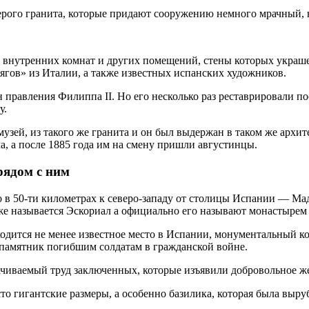
рого гранита, которые придают сооружению немного мрачный, н
 внутренних комнат и других помещений, стены которых украш
гов» из Италии, а также известных испанских художников.
 правления Филиппа II. Но его несколько раз реставрировали по
у.
музей, из такого же гранита и он был выдержан в таком же архи
а, а после 1885 года им на смену пришли августинцы.
рядом с ним
 в 50-ти километрах к северо-западу от столицы Испании — Мад
же называется Эскориал а официально его называют монастырем
аходится не менее известное место в Испании, монументальный
 памятник погибшим солдатам в гражданской войне.
ачиваемый труд заключенных, которые изъявили добровольное же
 гигантские размеры, а особенно базилика, которая была выруб