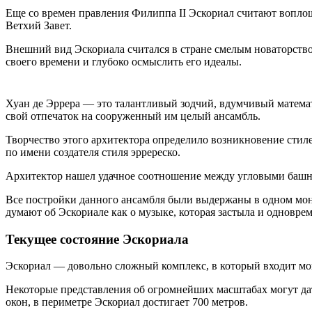
Еще со времен правления Филиппа II Эскориал считают воплощ
Ветхий Завет.
Внешний вид Эскориала считался в стране смелым новаторство
своего времени и глубоко осмыслить его идеалы.
Хуан де Эррера — это талантливый зодчий, вдумчивый математ
свой отпечаток на сооруженный им целый ансамбль.
Творчество этого архитектора определило возникновение стил
по имени создателя стиля эрререско.
Архитектор нашел удачное соотношение между угловыми башня
Все постройки данного ансамбля были выдержаны в одном мон
думают об Эскориале как о музыке, которая застыла и одноврем
Текущее состояние Эскориала
Эскориал — довольно сложный комплекс, в который входит мон
Некоторые представления об огромнейших масштабах могут дат
окон, в периметре Эскориал достигает 700 метров.