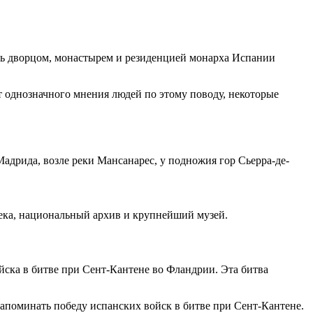
ать дворцом, монастырем и резиденцией монарха Испании
т однозначного мнения людей по этому поводу, некоторые
адрида, возле реки Мансанарес, у подножия гор Сьерра-де-
ека, национальный архив и крупнейший музей.
ойска в битве при Сент-Кантене во Фландрии. Эта битва
апоминать победу испанских войск в битве при Сент-Кантене.