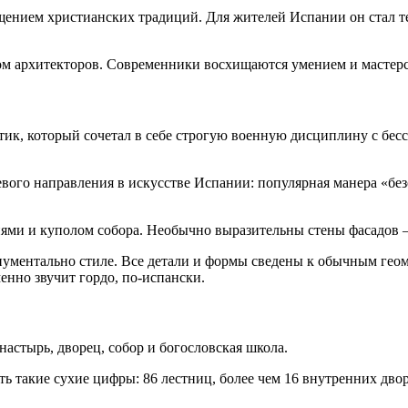
ением христианских традиций. Для жителей Испании он стал те
м архитекторов. Современники восхищаются умением и мастерст
ик, который сочетал в себе строгую военную дисциплину с бес
евого направления в искусстве Испании: популярная манера «без
ми и куполом собора. Необычно выразительны стены фасадов — п
ументально стиле. Все детали и формы сведены к обычным геом
енно звучит гордо, по-испански.
астырь, дворец, собор и богословская школа.
ь такие сухие цифры: 86 лестниц, более чем 16 внутренних дв