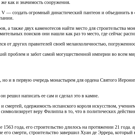
 же как и значимость сооружения.
а V — создать огромный династический пантеон и объединить в 
пании.
в, а также двух каменотесов найти место для строительства мон
мительных поисков они нашли как раз то место, где сейчас расп
ся от других правителей своей меланхоличностью, погруженнос
ский проблем и забот самой могущественной империи во всем мир
, но и в первую очередь монастырем для ордена Святого Иероним
н решил написать ее сам и сделал это в камне.
и смертей, одержимость испанского короля искусством, учением
символизирует веру Филиппа в то, что в политических действи
 1563 года, его строительство длилось на протяжении 21 года. 
 его смерти, строительство завершил Хуан де Эррера, который к