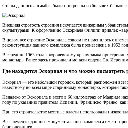
Стены данного ансамбля были построены из больших блоков се
Внешняя строгость строения искупается шикарным убранством
скульптурами. К оформлению Эскориала Филипп привлек «варя
В целом все строение Эскориала совсем не изменилось с времен
реконструкция данного комплекса была произведена в 1953 год
В середине 1963 года к королевскому крылу замка пристроили 
монастырь. Ранее здесь проживали монахи ордена Св. Иероним
Где находится Эскориал и что можно посмотреть 
Эскориал — это небольшой городок, который расположен всего
известному во всем мире старинному монастырю, который так
Недалеко от Эскориала и всего в 60 километрах от Мадрида н
году по указанию правителя Испании, Франциско Франко, как
При его строительстве местные власти использовали низкоопл
Все элементы данного монументального комплекса имеют просто
бенедиктинцев.