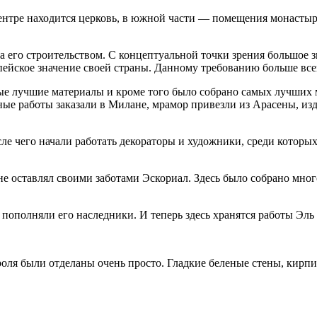
центре находится церковь, в южной части — помещения монастыр
а его строительством. С концептуальной точки зрения большое з
пейское значение своей страны. Данному требованию больше все
е лучшие материалы и кроме того было собрано самых лучших ма
ные работы заказали в Милане, мрамор привезли из Арасены, изд
сле чего начали работать декораторы и художники, среди котор
не оставлял своими заботами Эскориал. Здесь было собрано мно
пополняли его наследники. И теперь здесь хранятся работы Эль 
роля были отделаны очень просто. Гладкие беленые стены, кир