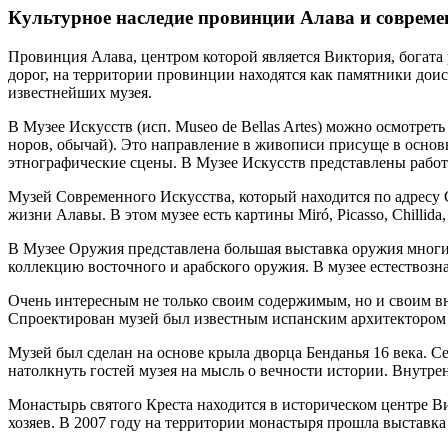
Культурное наследие провинции Алава и совреме
Провинция Алава, центром которой является Виктория, богата
дорог, на территории провинции находятся как памятники доис
известнейших музея.
В Музее Искусств (исп. Museo de Bellas Artes) можно осмотре
норов, обычай). Это направление в живописи присуще в осно
этнографические сцены. В Музее Искусств представлены работы т
Музей Современного Искусства, который находится по адресу Ca
жизни Алавы. В этом музее есть картины Miró, Picasso, Chillida, O
В Музее Оружия представлена большая выставка оружия многих
коллекцию восточного и арабского оружия. В музее естествозна
Очень интересным не только своим содержимым, но и своим вне
Спроектирован музей был известным испанским архитектором
Музей был сделан на основе крыла дворца Бенданья 16 века. С
натолкнуть гостей музея на мысль о вечности истории. Внутре
Монастырь святого Креста находится в историческом центре Ви
хозяев. В 2007 году на территории монастыря прошла выставка