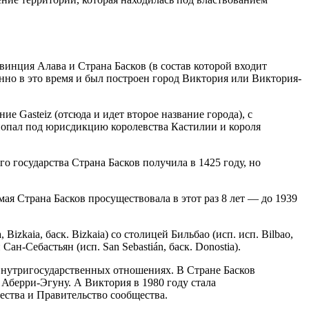
овинция Алава и Страна Басков (в состав которой входит
нно в это время и был построен город Виктория или Виктория-
е Gasteiz (отсюда и идет второе название города), с
и попал под юрисдикцию королевства Кастилии и короля
о государства Страна Басков получила в 1425 году, но
ая Страна Басков просуществовала в этот раз 8 лет — до 1939
zkaia, баск. Bizkaia) со столицей Бильбао (исп. исп. Bilbao,
Сан-Себастьян (исп. San Sebastián, баск. Donostia).
 внутригосударственных отношениях. В Стране Басков
Аберри-Эгуну. А Виктория в 1980 году стала
ества и Правительство сообщества.