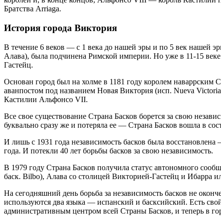
Братства Arriaga.
История города Виктория
В течение 6 веков — с 1 века до нашей эры и по 5 век нашей э
Алава), была подчинена Римской империи. Но уже в 11-15 веке
Гастейц.
Основан город был на холме в 1181 году королем наваррским Са
аванпостом под названием Новая Виктория (исп. Nueva Victori
Кастилии Альфонсо VII.
Все свое существование Страна Басков борется за свою незави
буквально сразу же и потеряла ее — Страна Басков вошла в сос
И лишь с 1931 года независимость басков была восстановлена —
года. И потекли 40 лет борьбы басков за свою независимость.
В 1979 году Страна Басков получила статус автономного сообщес
баск. Bilbo), Алава со столицей Викторией-Гастейц и Ибарра или Г
На сегодняшний день борьба за независимость басков не оконч
используются два языка — испанский и басксийский. Есть сво
административным центром всей Страны Басков, и теперь в го