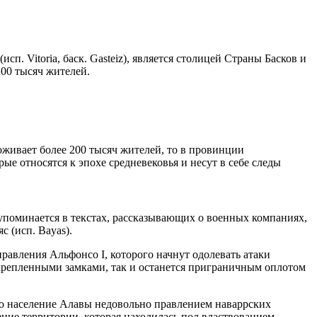
. Vitoria, баск. Gasteiz), является столицей Страны Басков и
200 тысяч жителей.
живает более 200 тысяч жителей, то в провинции
ые относятся к эпохе средневековья и несут в себе следы
 упоминается в текстах, рассказывающих о военных компаниях,
с (исп. Bayas).
 правления Альфонсо I, которого начнут одолевать атаки
крепленными замками, так и останется приграничным оплотом
. Но население Алавы недовольно правлением наваррских
ение территории, которая находилась под властвованием