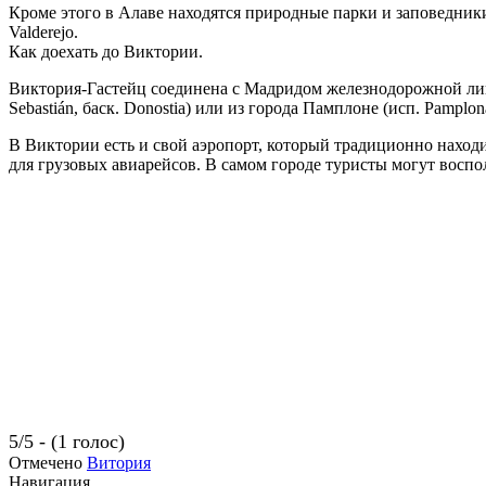
Кроме этого в Алаве находятся природные парки и заповедники — Pa
Valderejo.
Как доехать до Виктории.
Виктория-Гастейц соединена с Мадридом железнодорожной лини
Sebastián, баск. Donostia) или из города Памплоне (исп. Pamplona,
В Виктории есть и свой аэропорт, который традиционно находи
для грузовых авиарейсов. В самом городе туристы могут воспо
5/5 - (1 голос)
Отмечено
Витория
Навигация