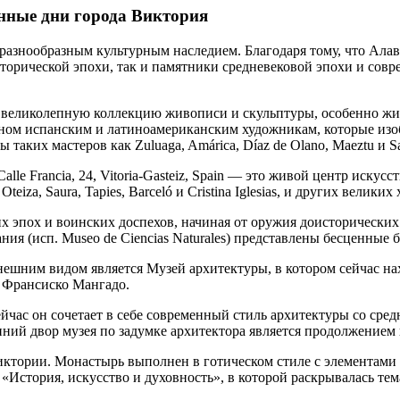
нные дни города Виктория
 разнообразным культурным наследием. Благодаря тому, что Ала
торической эпохи, так и памятники средневековой эпохи и совр
ть великолепную коллекцию живописи и скульптуры, особенно жив
вном испанским и латиноамериканским художникам, которые изо
аких мастеров как Zuluaga, Amárica, Díaz de Olano, Maeztu и Sa
lle Francia, 24, Vitoria-Gasteiz, Spain — это живой центр иску
teiza, Saura, Tapies, Barceló и Cristina Iglesias, и других велики
 эпох и воинских доспехов, начиная от оружия доисторических
ния (исп. Museo de Ciencias Naturales) представлены бесценные 
шним видом является Музей архитектуры, в котором сейчас нахо
 Франсиско Мангадо.
ейчас он сочетает в себе современный стиль архитектуры со ср
нний двор музея по задумке архитектора является продолжением
ктории. Монастырь выполнен в готическом стиле с элементами р
 «История, искусство и духовность», в которой раскрывалась тем