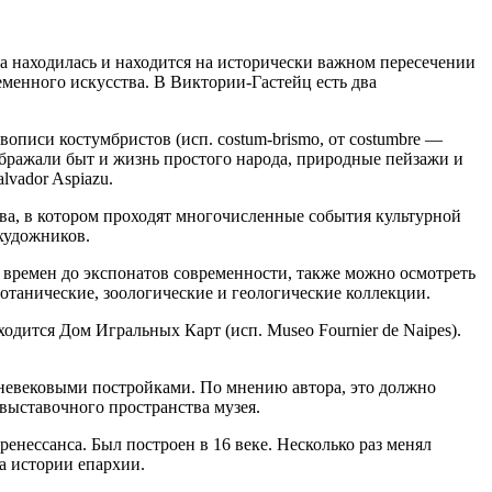
ва находилась и находится на исторически важном пересечении
еменного искусства. В Виктории-Гастейц есть два
описи костумбристов (исп. costum-brismo, от costumbre —
бражали быт и жизнь простого народа, природные пейзажи и
lvador Aspiazu.
сства, в котором проходят многочисленные события культурной
х художников.
 времен до экспонатов современности, также можно осмотреть
ботанические, зоологические и геологические коллекции.
дится Дом Игральных Карт (исп. Museo Fournier de Naipes).
едневековыми постройками. По мнению автора, это должно
 выставочного пространства музея.
енессанса. Был построен в 16 веке. Несколько раз менял
а истории епархии.