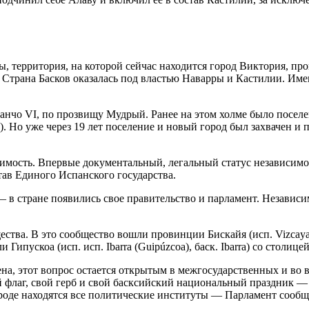
ры, территория, на которой сейчас находится город Виктория, пр
 Страна Басков оказалась под властью Наварры и Кастилии. Име
нчо VI, по прозвищу Мудрый. Ранее на этом холме было поселени
a). Но уже через 19 лет поселение и новый город был захвачен 
симость. Впервые документальный, легальный статус независимог
тав Единого Испанского государства.
 в стране появились свое правительство и парламент. Независим
тва. В это сообщество вошли провинции Бискайя (исп. Vizcaya, Bi
ипускоа (исп. исп. Ibarra (Guipúzcoa), баск. Ibarra) со столицей 
ена, этот вопрос остается открытым в межгосударственных и во
й флаг, свой герб и свой басксийский национальный праздник — 
роде находятся все политические институты — Парламент сообщ