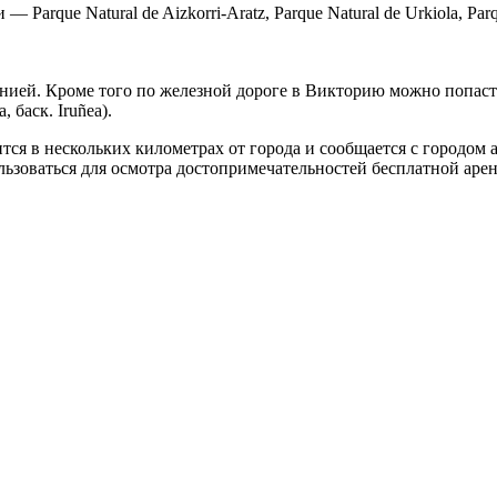
rque Natural de Aizkorri-Aratz, Parque Natural de Urkiola, Parque 
ей. Кроме того по железной дороге в Викторию можно попасть 
 баск. Iruñea).
тся в нескольких километрах от города и сообщается с городом 
льзоваться для осмотра достопримечательностей бесплатной аре