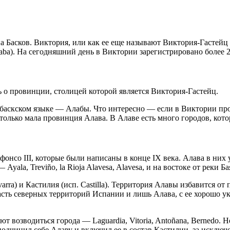
асков. Виктория, или как ее еще называют Виктория-Гастейц (исп
aba). На сегодняшний день в Виктории зарегистрировано более 
ь о провинции, столицей которой является Виктория-Гастейц.
баскском языке — Алабы. Что интересно — если в Виктории про
олько мала провинция Алава. В Алаве есть много городов, котор
онсо III, которые были написаны в конце IX века. Алава в них
yala, Treviño, la Rioja Alavesa, Alavesa, и на востоке от реки Бая
rra) и Кастилия (исп. Castilla). Территория Алавы избавится от
сть северных территорий Испании и лишь Алава, с ее хорошо у
ют возводиться города — Laguardia, Vitoria, Antoñana, Bernedo
подчинил себе Алаву и включил ее в состав Кастилии, за исключ