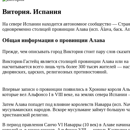
Витория. Испания
На севере Испании находится автономное сообщество — Страна Б
одновременно столицей провинции Алава (исп. Álava, баск. Ar
Общая информация о провинции Алава
Прежде, чем описывать город Виктория стоит пару слов сказат
Виктория-Гастейц является столицей провинции Алава или на 
насчитывается всего лишь чуть более 300 тысяч жителей — наст
дворянских, царских, религиозных противостояний.
Впервые записи о провинции появились в Хронике короля Альф
которые вел Альфонсо I в VIII веке, на землях севера Испании — A
Затем Алава попадет под влияние королевств Наварра (исп. Nava
мусульманских народов. Вскоре мусульмане займут большую ча
христианской религии.
В период правления Санчо VI Наварры (10 век) в Алаве начина
королей и, в конце концов, Альфонсо VIII — король Кастилии 