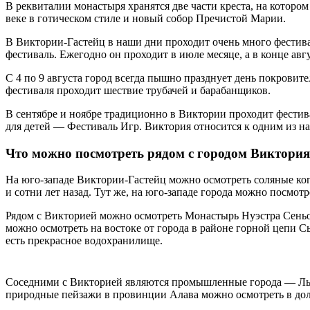
В реквиталии монастыря хранятся две части креста, на которо
веке в готическом стиле и новый собор Пречистой Марии.
В Виктории-Гастейц в наши дни проходит очень много фестив
фестиваль. Ежегодно он проходит в июле месяце, а в конце авгу
С 4 по 9 августа город всегда пышно празднует день покровите
фестиваля проходит шествие трубачей и барабанщиков.
В сентябре и ноябре традиционно в Виктории проходит фестив
для детей — Фестиваль Игр. Виктория относится к одним из н
Что можно посмотреть рядом с городом Виктория
На юго-западе Виктории-Гастейц можно осмотреть соляные коп
и сотни лет назад. Тут же, на юго-западе города можно посмот
Рядом с Викторией можно осмотреть Монастырь Нуэстра Сеньо
можно осмотреть на востоке от города в районе горной цепи С
есть прекрасное водохранилище.
Соседними с Викторией являются промышленные города — Льодио
природные пейзажи в провинции Алава можно осмотреть в доли