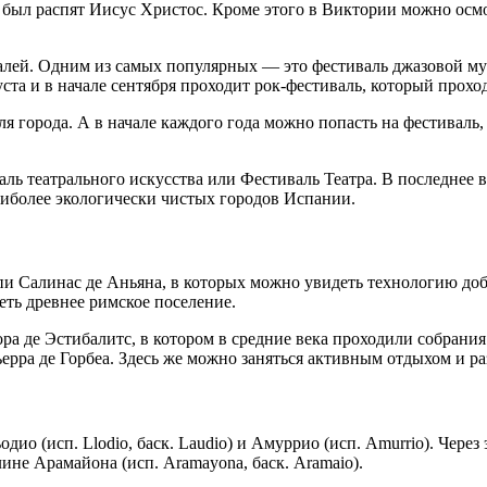
м был распят Иисус Христос. Кроме этого в Виктории можно осм
алей. Одним из самых популярных — это фестиваль джазовой му
ста и в начале сентября проходит рок-фестиваль, который проход
ля города. А в начале каждого года можно попасть на фестиваль
аль театрального искусства или Фестиваль Театра. В последнее
аиболее экологически чистых городов Испании.
и Салинас де Аньяна, в которых можно увидеть технологию добы
реть древнее римское поселение.
ра де Эстибалитс, в котором в средние века проходили собран
ьерра де Горбеа. Здесь же можно заняться активным отдыхом и 
 (исп. Llodio, баск. Laudio) и Амуррио (исп. Amurrio). Через 
не Арамайона (исп. Aramayona, баск. Aramaio).