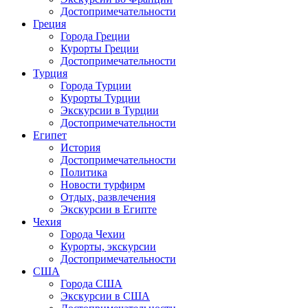
Достопримечательности
Греция
Города Греции
Курорты Греции
Достопримечательности
Турция
Города Турции
Курорты Турции
Экскурсии в Турции
Достопримечательности
Египет
История
Достопримечательности
Политика
Новости турфирм
Отдых, развлечения
Экскурсии в Египте
Чехия
Города Чехии
Курорты, экскурсии
Достопримечательности
США
Города США
Экскурсии в США