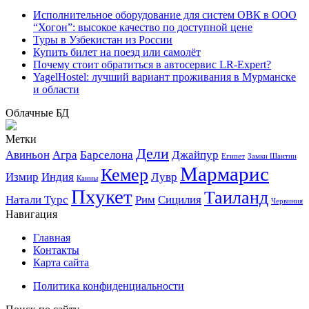
Исполнительное оборудование для систем ОВК в ООО
“Хогон”: высокое качество по доступной цене
Туры в Узбекистан из России
Купить билет на поезд или самолёт
Почему стоит обратиться в автосервис LR-Expert?
YagelHostel: лучший вариант проживания в Мурманске
и области
Облачные БД
Метки
Дели
Авиньон
Агра
Барселона
Джайпур
Египет
Замки Шантии
Мармарис
Кемер
Измир
Индия
Лувр
Канны
Пхукет
Таиланд
Натали Турс
Рим
Сицилия
Червиния
Навигация
Главная
Контакты
Карта сайта
Политика конфиденциальности