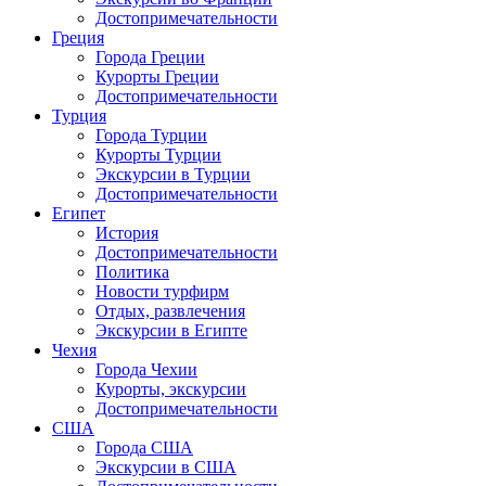
Достопримечательности
Греция
Города Греции
Курорты Греции
Достопримечательности
Турция
Города Турции
Курорты Турции
Экскурсии в Турции
Достопримечательности
Египет
История
Достопримечательности
Политика
Новости турфирм
Отдых, развлечения
Экскурсии в Египте
Чехия
Города Чехии
Курорты, экскурсии
Достопримечательности
США
Города США
Экскурсии в США