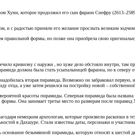
 Хуни, которое продолжил его сын фараон Снефру (2613–2589 гг.
м, и с радостью приняли его желание прослыть великим зодчим
ем правильной формы, но позже она приобрела свою оригинальну
ечило кривизну с наружи , но хуже дело обстояло внутри, там п
пирамида должна была стать усыпальницей фараона, но к северу 
надобилась вторая пирамида. Возможно он забраковал первую, из
иду отца, а уже затем решился на постройку новой – собственно
евероятной красоты пирамиды. Северная пирамида была названа 
 формы. Она занимает третье место по размерам после пирамид 
лагодаря немецким археологам, которые произвели раскопки в те
ностей в Дахшуре. Стали известны даты, персонажи и участники
ь основание безымянной пирамиды, которую относят к шестой ди