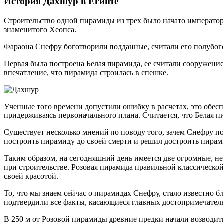
История Дахшур в Египте
Строительство одной пирамиды из трех было начато императором
знаменитого Хеопса.
Фараона Снефру боготворили подданные, считали его полубого
Первая была построена Белая пирамида, ее считали сооружени
впечатление, что пирамида строилась в спешке.
Ученные того времени допустили ошибку в расчетах, это обесп
придерживаясь первоначального плана. Считается, что Белая 
Существует несколько мнений по поводу того, зачем Снефру по
построить пирамиду до своей смерти и решил достроить пирам
Таким образом, на сегодняшний день имеется две огромные, н
при строительстве. Розовая пирамида правильной классической
своей красотой.
То, что мы знаем сейчас о пирамидах Снефру, стало известно б
подтвердили все факты, касающиеся главных достопримечатель
В 250 м от Розовой пирамиды древние предки начали возводит