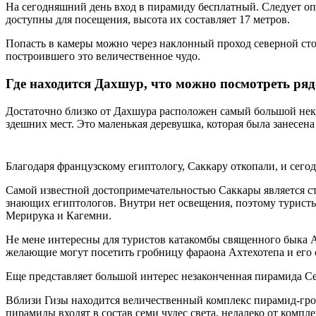
На сегодняшний день вход в пирамиду бесплатный. Следует оп
доступны для посещения, высота их составляет 17 метров.
Попасть в камеры можно через наклонный проход северной сто
построившего это величественное чудо.
Где находится Дахшур, что можно посмотреть ря
Достаточно близко от Дахшура расположен самый большой некр
здешних мест. Это маленькая деревушка, которая была занесена
Благодаря французскому египтологу, Саккару откопали, и сего
Самой известной достопримечательностью Саккары является ст
знающих египтологов. Внутри нет освещения, поэтому турист
Мерирука и Кагемни.
Не мене интересны для туристов катакомбы священного быка А
желающие могут посетить гробницу фараона Ахтехотепа и его 
Еще представляет большой интерес незаконченная пирамида Се
Вблизи Гизы находится величественный комплекс пирамид-гроб
пирамиды входят в состав семи чудес света, недалеко от ком