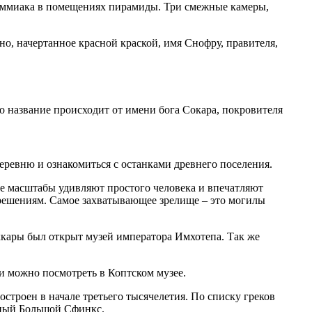
и аммиака в помещениях пирамиды. Три смежные камеры,
, начертанное красной краской, имя Снофру, правителя,
о название происходит от имени бога Сокара, покровителя
деревню и ознакомиться с останками древнего поселения.
Ее масштабы удивляют простого человека и впечатляют
зрешениям. Самое захватывающее зрелище – это могилы
ккары был открыт музей императора Имхотепа. Так же
и можно посмотреть в Коптском музее.
троен в начале третьего тысячелетия. По списку греков
арный Большой Сфинкс.