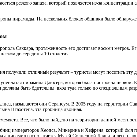
асаться резкого запаха, который появляется из-за концентраци
роны пирамиды. На нескольких блоках обшивки было обнаружено
дом
ополь Саккара, протяженность его достигает восьми метров. Ег
 песком до середины 19 столетия.
дня получили отличный результат – туристы могут посетить эту 
упенчатая пирамида Джосера, которая была построена первой. 
ы должны быть бдительны, вход туда только по специальным ра
лиса, называются они Серапеум. В 2005 году на территории Са
сына Птахотепа, эта гробница двойная.
мемхета. Все, что было найдено на территории данной местност
ниц императоров Хеопса, Микерина и Хефрена, который был пос
плекса пирамид располагается Музей Солнечной Ладьи, и легенд