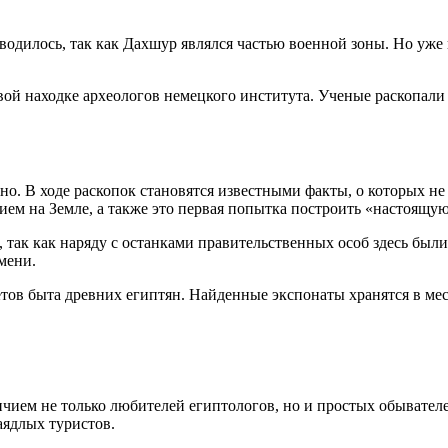
оводилось, так как Дахшур являлся частью военной зоны. Но уже 
овой находке археологов немецкого института. Ученые раскопали
о. В ходе раскопок становятся известными факты, о которых не
ем на Земле, а также это первая попытка построить «настоящу
, так как наряду с останками правительственных особ здесь б
мени.
в быта древних египтян. Найденные экспонаты хранятся в местн
ием не только любителей египтологов, но и простых обывателе
заядлых туристов.