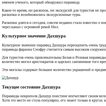
именем ученого, который обнаружил пирамиду.
Какое-то время, ни раскопок, ни экскурсий для туристов не пр
раскопки и возобновились экскурсионные туры.
Раскопки длятся и сегодня, совсем недавно стало известно о н
через канал с огромной рекой Нил.
Культурное значение Дахшура
Культурное значение пирамид Дахшура переоценить очень трудн
пирамида фараона Снофру считается самым высоким сооружени
Для туристов очень привлекательны Белая и Розовая пирамиды
количество могил аристократов и царских сановников того вре
Эти могилы содержат большое количество украшений и предмето
Текущее состояние Дахшура
Пирамиды некрополя Дахшур поистине впечатляют своим велич
Хотя это место не столь популярно, его знают только в кругах 