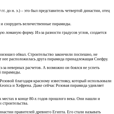
 до н. э.) – это был представитель четвертой династии, отец
 и соорудить величественные пирамиды.
ю ломаную форму. Из-за разности градусов углов, создается
роизошел обвал. Строительство закончили поспешно, не
от нее расположилась друга пирамида принадлежащая Снефру.
-за неверных расчетов. А возможно он боялся не успеть
й пирамиды.
Розовой благодаря красному известняку, который использовали
Хеопса и Хефрена. Даже сейчас Розовая пирамида удивляет
х местах в конце 80-х годов прошлого века. Они нашли и
 строительства.
настии правителей древнего Египта. Его стали называть