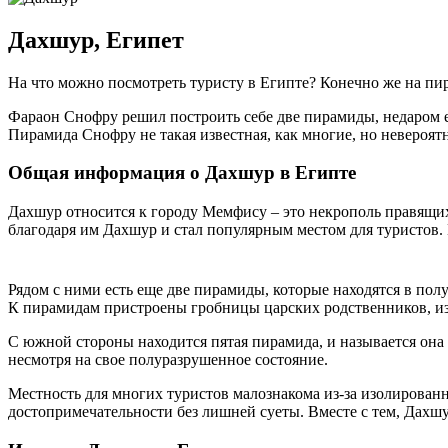
Дахшур, Египет
На что можно посмотреть туристу в Египте? Конечно же на п
Фараон Снофру решил построить себе две пирамиды, недаром ег
Пирамида Снофру не такая известная, как многие, но невероят
Общая информация о Дахшур в Египте
Дахшур относится к городу Мемфису – это некрополь правящих
благодаря им Дахшур и стал популярным местом для туристов
Рядом с ними есть еще две пирамиды, которые находятся в пол
К пирамидам пристроены гробницы царских родственников, из
С южной стороны находится пятая пирамида, и называется он
несмотря на свое полуразрушенное состояние.
Местность для многих туристов малознакома из-за изолированн
достопримечательности без лишней суеты. Вместе с тем, Дах