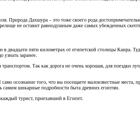
оля. Природа Дахшура – это тоже своего рода достопримечател
 зрелище не оставит равнодушным даже самых убежденных скепт
ен в двадцати пяти километрах от египетской столицы Каира. Т
о узнать заранее.
 транспортом. Так как дорога не очень хорошая, для поездки л
 само осознание того, что вы посещаете малоизвестные места, 
ть самим шикарные подробности быта древних египтян.
 каждый турист, приехавший в Египет.