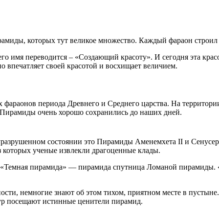
ирамиды, которых тут великое множество. Каждый фараон строи
о имя переводится – «Создающий красоту». И сегодня эта красот
но впечатляет своей красотой и восхищает величием.
 фараонов периода Древнего и Среднего царства. На территори
. Пирамиды очень хорошо сохранились до наших дней.
уразрушенном состоянии это Пирамиды Аменемхета II и Сенусерт
 которых ученые извлекли драгоценные клады.
а «Темная пирамида» — пирамида спутница Ломаной пирамиды. 
ости, немногие знают об этом тихом, приятном месте в пустыне
шур посещают истинные ценители пирамид.