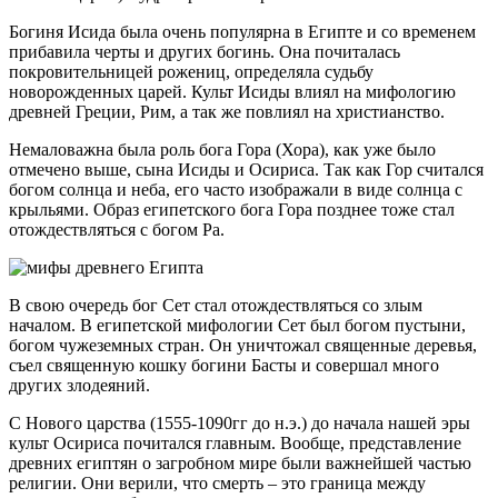
Богиня Исида была очень популярна в Египте и со временем
прибавила черты и других богинь. Она почиталась
покровительницей рожениц, определяла судьбу
новорожденных царей. Культ Исиды влиял на мифологию
древней Греции, Рим, а так же повлиял на христианство.
Немаловажна была роль бога Гора (Хора), как уже было
отмечено выше, сына Исиды и Осириса. Так как Гор считался
богом солнца и неба, его часто изображали в виде солнца с
крыльями. Образ египетского бога Гора позднее тоже стал
отождествляться с богом Ра.
В свою очередь бог Сет стал отождествляться со злым
началом. В египетской мифологии Сет был богом пустыни,
богом чужеземных стран. Он уничтожал священные деревья,
съел священную кошку богини Басты и совершал много
других злодеяний.
С Нового царства (1555-1090гг до н.э.) до начала нашей эры
культ Осириса почитался главным. Вообще, представление
древних египтян о загробном мире были важнейшей частью
религии. Они верили, что смерть – это граница между