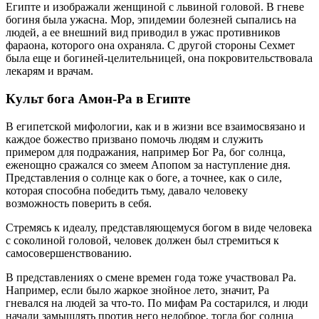
Египте и изображали женщиной с львиной головой. В гневе
богиня была ужасна. Мор, эпидемии болезней сыпались на
людей, а ее внешний вид приводил в ужас противников
фараона, которого она охраняла. С другой стороны Сехмет
была еще и богиней-целительницей, она покровительствовала
лекарям и врачам.
Культ бога Амон-Ра в Египте
В египетской мифологии, как и в жизни все взаимосвязано и
каждое божество призвано помочь людям и служить
примером для подражания, например Бог Ра, бог солнца,
еженощно сражался со змеем Апопом за наступление дня.
Представления о солнце как о боге, а точнее, как о силе,
которая способна победить тьму, давало человеку
возможность поверить в себя.
Стремясь к идеалу, представляющемуся богом в виде человека
с соколиной головой, человек должен был стремиться к
самосовершенствованию.
В представлениях о смене времен года тоже участвовал Ра.
Например, если было жаркое знойное лето, значит, Ра
гневался на людей за что-то. По мифам Ра состарился, и люди
начали замышлять против него недоброе, тогда бог солнца