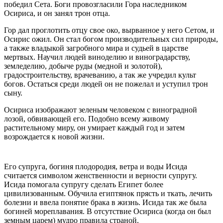
победил Сета. Боги провозгласили Гора наследником
Осириса, и он занял трон отца.
Гор дал проглотить отцу свое око, вырванное у него Сетом, и
Осирис ожил. Он стал богом производительных сил природы,
а также владыкой загробного мира и судьей в царстве
мертвых. Научил людей виноделию и виноградарству,
земледелию, добыче руды (медной и золотой),
градостроительству, врачеванию, а так же учредил культ
богов. Остаться среди людей он не пожелал и уступил трон
сыну.
Осириса изображают зеленым человеком с виноградной
лозой, обвивающей его. Подобно всему живому
растительному миру, он умирает каждый год и затем
возрождается к новой жизни.
Его супруга, богиня плодородия, ветра и воды Исида
считается символом женственности и верности супругу.
Исида помогала супругу сделать Египет более
цивилизованным. Обучила египтянок прясть и ткать, лечить
болезни и ввела понятие брака в жизнь. Исида так же была
богиней мореплавания. В отсутствие Осириса (когда он был
земным царем) мудро правила страной.