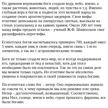
По древним верованиям боги создали воду, небо, землю, а
также растения, животных, людей, их чувства и т.д. Именно
глубокая вера в богов и подвигла этот великий народ на
создание своих архитектурных шедевров. Свои мифы
египтяне записывали на папирусных свитках, высекали на
стенах усыпальниц и на камнях храмов. Около 200 лет тому
назад мифы предали огласки – ученый Ж.Ф. Шампольон смог
расшифровать иероглифы.
Египетских богов насчитывалось примерно 700, каждый имел
5 имен, каждое имя, в свою очередь, имело связь с 1-м из
элементов, а так же с астрономическими телами.
Боги не только создали весь мир, но и всегда поддерживали
его, предохраняя от бед и ненастий, хотя для этого
необходимо было им поклоняться. Так ли это на самом деле
мы можем только гадать. Но египтяне были абсолютно
уверены в покровителях и своей уязвимости перед богами.
По-египетски слово бог – нетер. Оно первоначально значило
не совсем то, к чему привыкли мы или римляне или греки.
Нетер – достопочтенный, возвышенный. Соответственно,
река Нил, солнце, земля и небо, герои прошлого, фараоны, все
были богами.