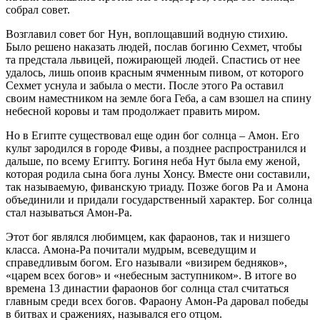
собрал совет.
Возглавил совет бог Нун, воплощавший водную стихию.
Было решено наказать людей, послав богиню Сехмет, чтобы
та предстала львицей, пожирающей людей. Спастись от нее
удалось, лишь опоив красным ячменным пивом, от которого
Сехмет уснула и забыла о мести. После этого Ра оставил
своим наместником на земле бога Геба, а сам взошел на спину
небесной коровы и там продолжает править миром.
Но в Египте существовал еще один бог солнца – Амон. Его
культ зародился в городе Фивы, а позднее распространился и
дальше, по всему Египту. Богиня неба Нут была ему женой,
которая родила сына бога луны Хонсу. Вместе они составили,
так называемую, фиванскую триаду. Позже богов Ра и Амона
объединили и придали государственный характер. Бог солнца
стал называться Амон-Ра.
Этот бог являлся любимцем, как фараонов, так и низшего
класса. Амона-Ра почитали мудрым, всеведущим и
справедливым богом. Его называли «визирем бедняков»,
«царем всех богов» и «небесным заступником». В итоге во
времена 13 династии фараонов бог солнца стал считаться
главным среди всех богов. Фараону Амон-Ра даровал победы
в битвах и сражениях, назывался его отцом.