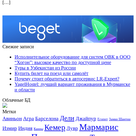
[…]
Свежие записи
Исполнительное оборудование для систем ОВК в ООО
“Хогон”: высокое качество по доступной цене
Туры в Узбекистан из России
Купить билет на поезд или самолёт
Почему стоит обратиться в автосервис LR-Expert?
YagelHostel: лучший вариант проживания в Мурманске
и области
Облачные БД
Метки
Дели
Авиньон
Агра
Барселона
Джайпур
Египет
Замки Шантии
Мармарис
Кемер
Измир
Индия
Лувр
Канны