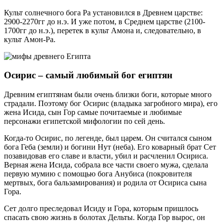
Культ солнечного бога Ра установился в Древнем царстве:
2900-2270гг до н.э. И уже потом, в Среднем царстве (2100-
1700гг до н.э.), перетек в культ Амона и, следовательно, в
культ Амон-Ра.
Осирис – самый любимый бог египтян
Древним египтянам были очень близки боги, которые много
страдали. Поэтому бог Осирис (владыка загробного мира), его
жена Исида, сын Гор самые почитаемые и любимые
персонажи египетской мифологии по сей день.
Когда-то Осирис, по легенде, был царем. Он считался сыном
бога Геба (земли) и богини Нут (неба). Его коварный брат Сет
позавидовав его славе и власти, убил и расчленил Осириса.
Верная жена Исида, собрала все части своего мужа, сделала
первую мумию с помощью бога Анубиса (покровителя
мертвых, бога бальзамирования) и родила от Осириса сына
Гора.
Сет долго преследовал Исиду и Гора, которым пришлось
спасать свою жизнь в болотах Дельты. Когда Гор вырос, он