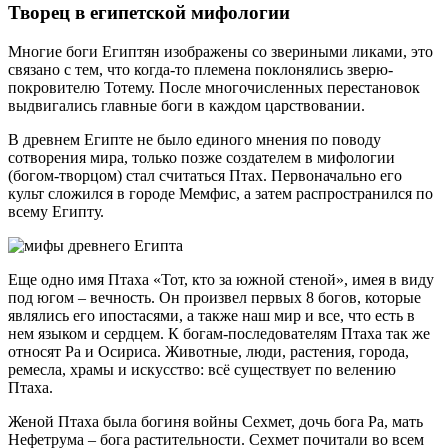
Творец в египетской мифологии
Многие боги Египтян изображены со звериными ликами, это
связано с тем, что когда-то племена поклонялись зверю-
покровителю Тотему. После многочисленных перестановок
выдвигались главные боги в каждом царствовании.
В древнем Египте не было единого мнения по поводу
сотворения мира, только позже создателем в мифологии
(богом-творцом) стал считаться Птах. Первоначально его
культ сложился в городе Мемфис, а затем распространился по
всему Египту.
Еще одно имя Птаха «Тот, кто за южной стеной», имея в виду
под югом – вечность. Он произвел первых 8 богов, которые
являлись его ипостасями, а также наш мир и все, что есть в
нем языком и сердцем. К богам-последователям Птаха так же
относят Ра и Осириса. Животные, люди, растения, города,
ремесла, храмы и искусство: всё существует по велению
Птаха.
Женой Птаха была богиня войны Сехмет, дочь бога Ра, мать
Нефетрума – бога растительности. Сехмет почитали во всем