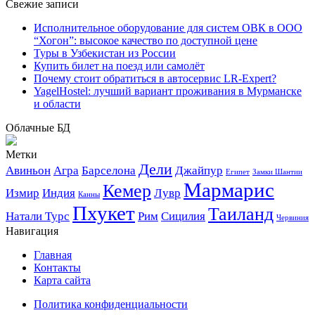
Свежие записи
Исполнительное оборудование для систем ОВК в ООО
“Хогон”: высокое качество по доступной цене
Туры в Узбекистан из России
Купить билет на поезд или самолёт
Почему стоит обратиться в автосервис LR-Expert?
YagelHostel: лучший вариант проживания в Мурманске
и области
Облачные БД
Метки
Дели
Авиньон
Агра
Барселона
Джайпур
Египет
Замки Шантии
Мармарис
Кемер
Измир
Индия
Лувр
Канны
Пхукет
Таиланд
Натали Турс
Рим
Сицилия
Червиния
Навигация
Главная
Контакты
Карта сайта
Политика конфиденциальности