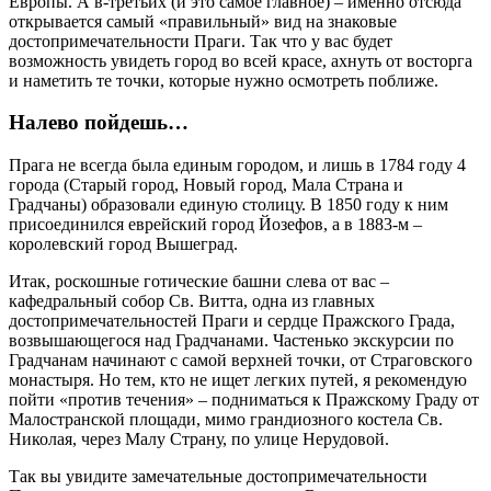
Европы. А в-третьих (и это самое главное) – именно отсюда
открывается самый «правильный» вид на знаковые
достопримечательности Праги. Так что у вас будет
возможность увидеть город во всей красе, ахнуть от восторга
и наметить те точки, которые нужно осмотреть поближе.
Налево пойдешь…
Прага не всегда была единым городом, и лишь в 1784 году 4
города (Старый город, Новый город, Мала Страна и
Градчаны) образовали единую столицу. В 1850 году к ним
присоединился еврейский город Йозефов, а в 1883-м –
королевский город Вышеград.
Итак, роскошные готические башни слева от вас –
кафедральный собор Св. Витта, одна из главных
достопримечательностей Праги и сердце Пражского Града,
возвышающегося над Градчанами. Частенько экскурсии по
Градчанам начинают с самой верхней точки, от Страговского
монастыря. Но тем, кто не ищет легких путей, я рекомендую
пойти «против течения» – подниматься к Пражскому Граду от
Малостранской площади, мимо грандиозного костела Св.
Николая, через Малу Страну, по улице Нерудовой.
Так вы увидите замечательные достопримечательности