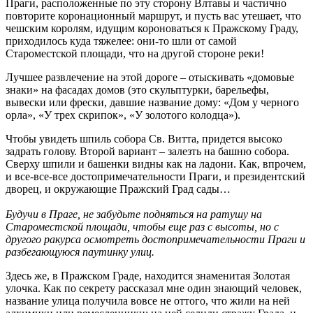
Праги, расположенные по эту сторону Влтавы и частично
повторите коронационный маршрут, и пусть вас утешает, что
чешским королям, идущим короноваться к Пражскому Граду,
приходилось куда тяжелее: они-то шли от самой
Староместской площади, что на другой стороне реки!
Лучшее развлечение на этой дороге – отыскивать «домовые
знаки» на фасадах домов (это скульптурки, барельефы,
вывески или фрески, давшие название дому: «Дом у черного
орла», «У трех скрипок», «У золотого колодца»).
Чтобы увидеть шпиль собора Св. Витта, придется высоко
задрать голову. Второй вариант – залезть на башню собора.
Сверху шпили и башенки видны как на ладони. Как, впрочем,
и все-все-все достопримечательности Праги, и президентский
дворец, и окружающие Пражский Град сады…
Будучи в Праге, не забудьте подняться на ратушу на
Староместской площади, чтобы еще раз с высоты, но с
другого ракурса осмотреть достопримечательности Праги и
разбегающуюся паутинку улиц.
Здесь же, в Пражском Граде, находится знаменитая Золотая
улочка. Как по секрету рассказал мне один знающий человек,
название улица получила вовсе не оттого, что жили на ней