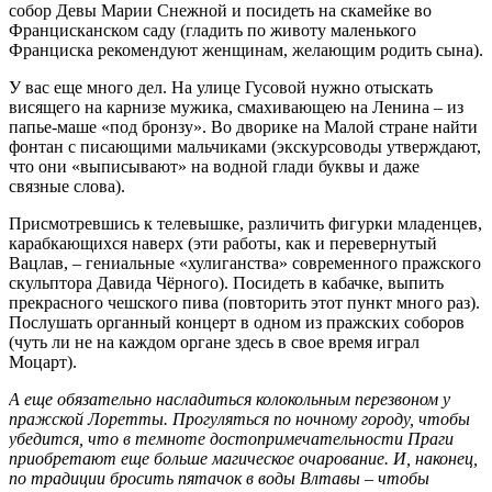
собор Девы Марии Снежной и посидеть на скамейке во
Францисканском саду (гладить по животу маленького
Франциска рекомендуют женщинам, желающим родить сына).
У вас еще много дел. На улице Гусовой нужно отыскать
висящего на карнизе мужика, смахивающею на Ленина – из
папье-маше «под бронзу». Во дворике на Малой стране найти
фонтан с писающими мальчиками (экскурсоводы утверждают,
что они «выписывают» на водной глади буквы и даже
связные слова).
Присмотревшись к телевышке, различить фигурки младенцев,
карабкающихся наверх (эти работы, как и перевернутый
Вацлав, – гениальные «хулиганства» современного пражского
скульптора Давида Чёрного). Посидеть в кабачке, выпить
прекрасного чешского пива (повторить этот пункт много раз).
Послушать органный концерт в одном из пражских соборов
(чуть ли не на каждом органе здесь в свое время играл
Моцарт).
А еще обязательно насладиться колокольным перезвоном у
пражской Лоретты. Прогуляться по ночному городу, чтобы
убедится, что в темноте достопримечательности Праги
приобретают еще больше магическое очарование. И, наконец,
по традиции бросить пятачок в воды Влтавы – чтобы