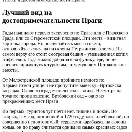
Лучший вид на
достопримечательности Праги
Гиды начинают первую экскурсию по Праге или с Пражского
Града, или со Староместской площади. Эти места – визитная
карточка города. Но послушайтесь моего совета,
отправляйтесь сначала на склоны Петржинского холма. На
самом верху его стоит смотровая башня – уменьшенная копия
Эйфелевой. Туда можно добраться на фуникулере, но не
спешите примкнуть к туристам, штурмующим Петржинские
высоты.
От Малостранской площади пройдите немного по
Кармелитской улице и не пропустите вывеску «Вртбовска
заграда». Слово «заграда» по-чешски – «сад». Несмотря на
трудное произношение, Вртбовский сад – одно из
прекраснейших мест Праги.
Во-первых, туристов тут почти нет, тишина и покой. Во-
вторых, сам сад, возникший в 1720 году, хоть и небольшой, но
совершенно неповторимый: террасами карабкаясь на склоны
холма, он по праву считается одним из самых красивых садов