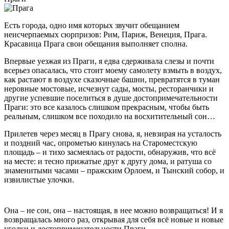
Есть города, одно имя которых звучит обещанием
неисчерпаемых сюрпризов: Рим, Париж, Венеция, Прага.
Красавица Прага свои обещания выполняет сполна.
Впервые уезжая из Праги, я едва сдерживала слезы и почти
всерьез опасалась, что стоит моему самолету взмыть в воздух,
как растают в воздухе сказочные башни, превратятся в туман
неровные мостовые, исчезнут сады, мосты, ресторанчики и
другие успевшие поселиться в душе достопримечательности
Праги: это все казалось слишком прекрасным, чтобы быть
реальным, слишком все походило на восхитительный сон…
Прилетев через месяц в Прагу снова, я, невзирая на усталость
и поздний час, опрометью кинулась на Староместскую
площадь – и тихо засмеялась от радости, обнаружив, что всё
на месте: и тесно прижатые друг к другу дома, и ратуша со
знаменитыми часами – пражским Орлоем, и Тынский собор, и
извилистые улочки.
Она – не сон, она – настоящая, в нее можно возвращаться! И я
возвращалась много раз, открывая для себя всё новые и новые
уголки и достопримечательности Праги.