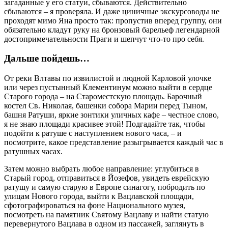
загаданные у его статуи, сбываются. Действительно
сбываются – я проверяла. И даже циничные экскурсоводы не
проходят мимо Яна просто так: пропустив вперед группу, они
обязательно кладут руку на бронзовый барельеф легендарной
достопримечательности Праги и шепчут что-то про себя.
Дальше пойдешь…
От реки Влтавы по извилистой и людной Карловой улочке
или через пустынный Клементинум можно выйти в сердце
Старого города – на Староместскую площадь. Барочный
костел Св. Николая, башенки собора Марии перед Тыном,
башня Ратуши, яркие зонтики уличных кафе – честное слово,
я не знаю площади красивее этой! Подгадайте так, чтобы
подойти к ратуше с наступлением нового часа, – и
посмотрите, какое представление разыгрывается каждый час в
ратушных часах.
Затем можно выбрать любое направление: углубиться в
Старый город, отправиться в Йозефов, увидеть еврейскую
ратушу и самую старую в Европе синагогу, побродить по
улицам Нового города, выйти к Вацлавской площади,
сфотографироваться на фоне Национального музея,
посмотреть на памятник Святому Вацлаву и найти статую
перевернутого Вацлава в одном из пассажей, заглянуть в