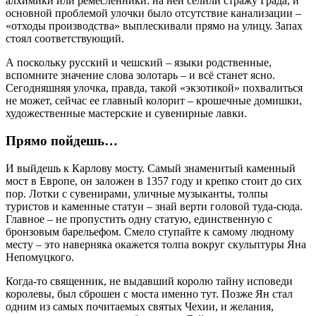
алхимики или ремесленники: на ней селили стражу Града, и
основной проблемой улочки было отсутствие канализации –
«отходы производства» выплескивали прямо на улицу. Запах
стоял соответствующий.
А поскольку русский и чешский – языки родственные,
вспомните значение слова золотарь – и всё станет ясно.
Сегодняшняя улочка, правда, такой «экзотикой» похвалиться
не может, сейчас ее главный колорит – крошечные домишки,
художественные мастерские и сувенирные лавки.
Прямо пойдешь…
И выйдешь к Карлову мосту. Самый знаменитый каменный
мост в Европе, он заложен в 1357 году и крепко стоит до сих
пор. Лотки с сувенирами, уличные музыканты, толпы
туристов и каменные статуи – знай верти головой туда-сюда.
Главное – не пропустить одну статую, единственную с
бронзовым барельефом. Смело ступайте к самому людному
месту – это наверняка окажется толпа вокруг скульптуры Яна
Непомуцкого.
Когда-то священник, не выдавший королю тайну исповеди
королевы, был сброшен с моста именно тут. Позже Ян стал
одним из самых почитаемых святых Чехии, и желания,